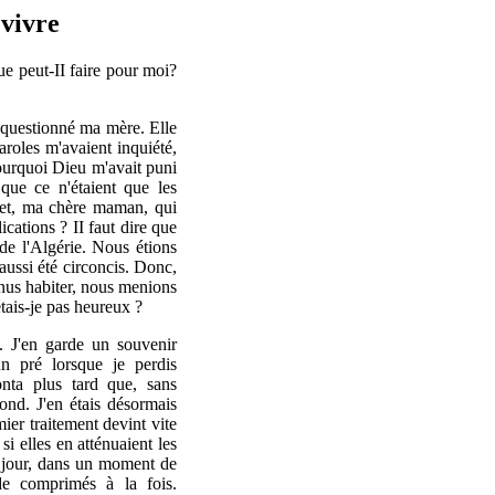
vivre
e peut-II faire pour moi?
 questionné ma mère. Elle
aroles m'avaient inquiété,
ourquoi Dieu m'avait puni
que ce n'étaient que les
fet, ma chère maman, qui
ications ? II faut dire que
de l'Algérie. Nous étions
aussi été circoncis. Donc,
enus habiter, nous menions
étais-je pas heureux ?
e. J'en garde un souvenir
un pré lorsque je perdis
nta plus tard que, sans
fond. J'en étais désormais
er traitement devint vite
si elles en atténuaient les
 jour, dans un moment de
de comprimés à la fois.