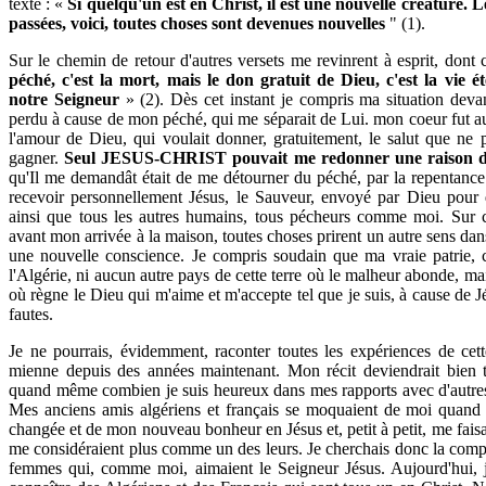
texte : «
Si quelqu'un est en Christ, il est une nouvelle créature. 
passées, voici, toutes choses sont devenues nouvelles
" (1).
Sur le chemin de retour d'autres versets me revinrent à esprit, dont 
péché, c'est la mort, mais le don gratuit de Dieu, c'est la vie ét
notre Seigneur
» (2). Dès cet instant je compris ma situation devan
perdu à cause de mon péché, qui me séparait de Lui. mon coeur fut au
l'amour de Dieu, qui voulait donner, gratuitement, le salut que ne p
gagner.
Seul JESUS-CHRIST pouvait me redonner une raison d
qu'Il me demandât était de me détourner du péché, par la repentance 
recevoir personnellement Jésus, le Sauveur, envoyé par Dieu pour q
ainsi que tous les autres humains, tous pécheurs comme moi. Sur 
avant mon arrivée à la maison, toutes choses prirent un autre sens d
une nouvelle conscience. Je compris soudain que ma vraie patrie, ce
l'Algérie, ni aucun autre pays de cette terre où le malheur abonde, mai
où règne le Dieu qui m'aime et m'accepte tel que je suis, à cause de 
fautes.
Je ne pourrais, évidemment, raconter toutes les expériences de cett
mienne depuis des années maintenant. Mon récit deviendrait bien tr
quand même combien je suis heureux dans mes rapports avec d'autres 
Mes anciens amis algériens et français se moquaient de moi quand j
changée et de mon nouveau bonheur en Jésus et, petit à petit, me fais
me considéraient plus comme un des leurs. Je cherchais donc la com
femmes qui, comme moi, aimaient le Seigneur Jésus. Aujourd'hui, j