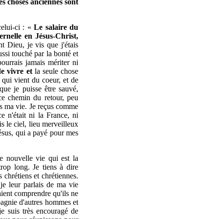
Les choses anciennes sont
celui-ci : «
Le salaire du
ernelle en Jésus-Christ,
t Dieu, je vis que j'étais
ssi touché par la bonté et
ourrais jamais mériter ni
e vivre et
la seule chose
qui vient du coeur, et de
ue je puisse être sauvé,
ce chemin du retour, peu
ans ma vie. Je reçus comme
 n'était ni la France, ni
s le ciel, lieu merveilleux
Jésus, qui a payé pour mes
e nouvelle vie qui est la
op long. Je tiens à dire
chrétiens et chrétiennes.
e leur parlais de ma vie
aient comprendre qu'ils ne
pagnie d'autres hommes et
e suis très encouragé de