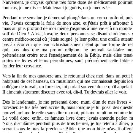
Naïvement. je croyais qu'une très forte dose de médicament pourrai
tout cas, je me dis : « Maintenant je guéris, ou je meurs !»
Pendant une semaine je demeurai plongé dans un coma profond, puis, 
vie. J'avais compris la folie de mon acte, et j'étais prêt à affronte
mais au plus profond de moi-même j'aspirais à une vie et à un monde m
soif de Dieu ! Aussi, lorsque deux personnes se disant chrétiennes v
centre médico-social où j'étais soigné, je leur prêtai une oreille attenti
pas à découvrir que leur «christianisme» n'était qu'une forme de rel
qui, pas plus que ma propre religion, ne pouvait satisfaire m
prétendaient croire tout l'enseignement de la Bible, mais elles tenai
sortes de livres et leurs périodiques, sauf précisément cette bible s
fonder leur croyance.
Vers la fin de mes quatorze ans, je retournai chez moi, dans un petit 
habitants de cet hameau, un musulman qui me connaissait depuis lon
collègue de travail, un forestier, lui parlait souvent de ce qu'il appelai
II aimerait sûrement discuter avec toi
,
dit-il. Tu devrais aller le voir.
Dès le lendemain, je me présentai donc, muni d'un de mes livres « 
forestier. Je fus très bien accueilli, mais lorsque je lui posai des ques
nouvel ami me le retira sans dire un mot, puis me remit un volume inti
Le voilà donc, enfin, ce fameux livre dont j'avais entendu parler, m
Nous discutâmes pendant plus de trois heures, je fus retenu à dîner, p
serrant sous le bras la précieuse Bible, que mon hôte m'avait offerte