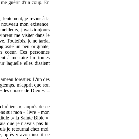
t me guérir d'un coup. En
lentement, je revins à la
r à nouveau mon existence,
eilleurs, j'avais toujours
inrent me visiter dans le
ve. Toutefois, je ne tardai
igiosité un peu originale,
on coeur. Ces personnes
ent à me faire lire toutes
ur laquelle elles disaient
hameau forestier. L'un des
gtemps, m'apprit que son
t « les choses de Dieu ». --
chrétiens », auprès de ce
tions sur mon « livre » mon
tulé ,« la Sainte Bible ».
ais que je n'avais pas lu.
uis je retournai chez moi,
, après y avoir inscrit ce