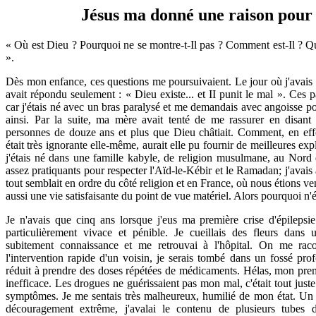
Jésus ma donné une raison pour 
« Où est Dieu ? Pourquoi ne se montre-t-Il pas ? Comment est-Il ? Qu
».
Dès mon enfance, ces questions me poursuivaient. Le jour où j'avais
avait répondu seulement : « Dieu existe... et II punit le mal ». Ces p
car j'étais né avec un bras paralysé et me demandais avec angoisse p
ainsi. Par la suite, ma mère avait tenté de me rassurer en disant 
personnes de douze ans et plus que Dieu châtiait. Comment, en ef
était très ignorante elle-même, aurait elle pu fournir de meilleures expl
j'étais né dans une famille kabyle, de religion musulmane, au Nord 
assez pratiquants pour respecter l'Aïd-le-Kébir et le Ramadan; j'avais 
tout semblait en ordre du côté religion et en France, où nous étions v
aussi une vie satisfaisante du point de vue matériel. Alors pourquoi n'
Je n'avais que cinq ans lorsque j'eus ma première crise d'épilepsi
particulièrement vivace et pénible. Je cueillais des fleurs dans 
subitement connaissance et me retrouvai à l'hôpital. On me raco
l'intervention rapide d'un voisin, je serais tombé dans un fossé pro
réduit à prendre des doses répétées de médicaments. Hélas, mon premi
inefficace. Les drogues ne guérissaient pas mon mal, c'était tout juste 
symptômes. Je me sentais très malheureux, humilié de mon état. Un
découragement extrême, j'avalai le contenu de plusieurs tubes 