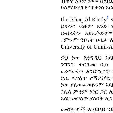
ብቸኛ አንድ ነው፡፡ ስለ
ካለማድረጉም የተነሳ እር
1
Ibn Ishaq Al Kindy
s
ይሁንና ፍፁም አንድ 
ድብልቅን አይፈቅድም፡
በምንም ዓይነት ሁኔታ
University of Umm-Al
ይህ ነው እንግዲህ አ
ንግግር ትርጉመ ቢስ 
መምታትን እንደሚሰጥ 
ነገር ሊገለጥ የማይቻል
ነው ያለው፡፡ ወይንም አ
በሌላ ምንም ነገር ጋር 
አላህ መገለጥ ያለበት ሊገ
ሙስሊሞች እንደዚህ ዓይ