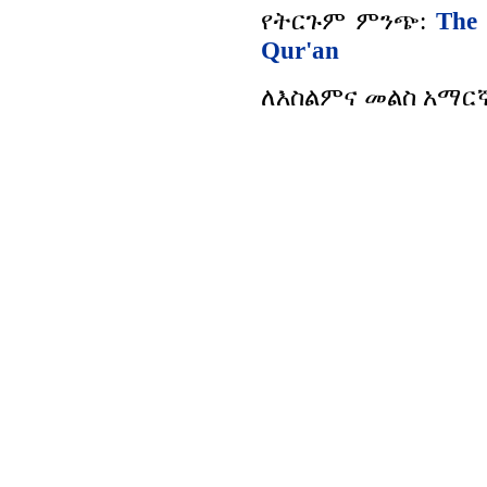
የትርጉም ምንጭ:
The 
Qur'an
ለእስልምና መልስ አማር