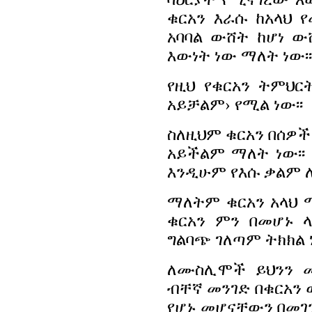
ቁርአን እራሱ ከአላህ 
አባባል ውሸት ከሆነ ው
እውነት ነው ማለት ነው፡፡
የዚህ የቁርአን ትምህር
አይቻልም› የሚል ነው፡፡
ስለዚህም ቁርአን በሰዎች
አይችልም ማለት ነው፡፡
እንዲሁም የእሱ ቃልም ሊ
ማለትም ቁርአን አላህ ማ
ቁርአን ምን በመሆኑ ላ
ግልባጭ ገለጣም ትክክል 
ለሙስሊሞች ይህንን 
ብቸኛ መንገድ በቁርአን
የሆኑ መሆናቸውን በመገን