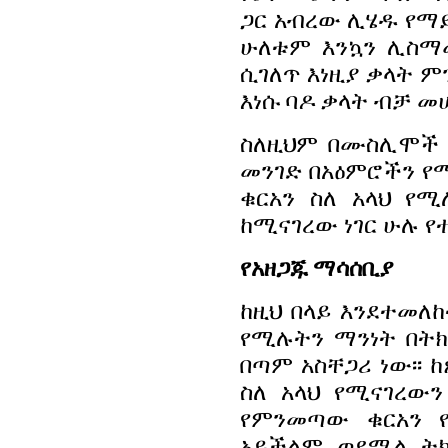
ጋር አብረው ሊሄዱ የማ
ሁለቱም እንኳን ሊስማ
ሲገለጥ እነዚያ ቃላት
እነሱ ባዶ ቃላት ብቻ መ
ስለዚህም በሙስሊሞች 
መንገድ በአዕምሮችን የሚ
ቁርአን ስለ አላህ የሚ
ከሚናገረው ነገር ሁሉ የተ
የአዘጋጁ ማሳሰቢያ
ከዚህ በላይ እንደተመለ
የሚሉትን ማንነት በት
በጣም አስቸጋሪ ነው፡፡ 
ስለ አላህ የሚናገረው
የምንመጣው ቁርአን 
አይችልም ወደሚል ትክ