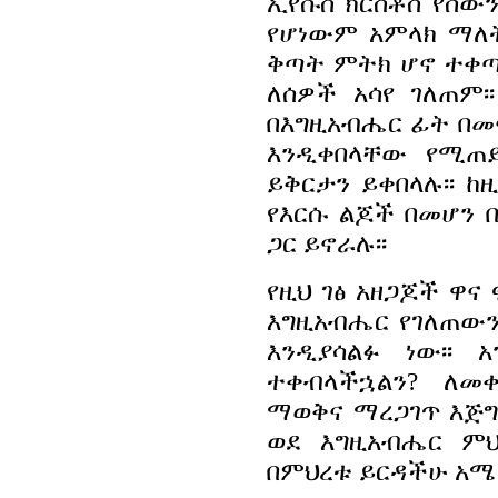
ኢየሱስ ክርስቶስ የሰውን
የሆነውም አምላክ ማለ
ቅጣት ምትክ ሆኖ ተቀጣ፡
ለሰዎች አሳየ ገለጠም
በእግዚአብሔር ፊት በመ
እንዲቀበላቸው የሚጠይ
ይቅርታን ይቀበላሉ፡፡ 
የእርሱ ልጆች በመሆን 
ጋር ይኖራሉ፡፡
የዚህ ገፅ አዘጋጆች ዋና
እግዚአብሔር የገለጠውን
እንዲያሳልፉ ነው፡፡ 
ተቀብላችኋልን? ለመ
ማወቅና ማረጋገጥ እጅግ
ወደ እግዚአብሔር ምህ
በምህረቱ ይርዳችሁ አሜን