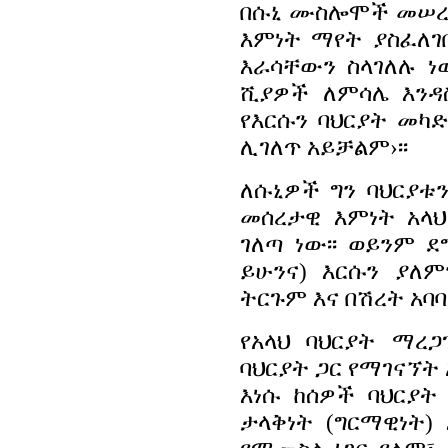
በሱኒ ሙስሎሞች መሠረት
እምነት ማየት ያስፈለ
እራሳቸውን ስላገለሉ ነ
ሺያዎች ለምሳሌ እንዳስ
የእርሱን ባህርያት መካድ
ሊገለጥ አይቻልም›፡፡
ለሱኒዎች ግን ባህርያቱን
መሰረታዊ እምነት አላህ
ገለጣ ነው፡፡ ወይንም ደ
ይሁንና) እርሱን ያለ
ትርጉም እና በሽረት አባባ
የአላህ ባህርያት ማረ
ባህርያት ጋር የማገናኘት
እነሱ ከሰዎች ባህርያት
ታላቅነት (ግርማዊነት)