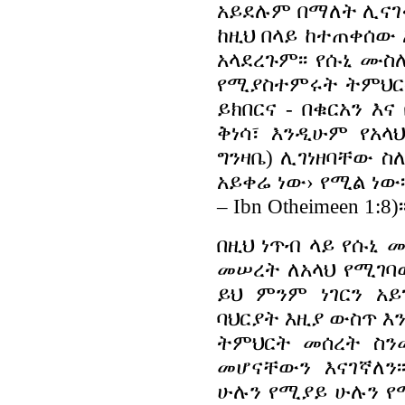
አይደሉም በማለት ሊናገሩ
ከዚህ በላይ ከተጠቀሰው
አላደረጉም፡፡ የሱኒ ሙስ
የሚያስተምሩት ትምህርት
ይክበርና - በቁርአን 
ቅነሳ፣ እንዲሁም የአላ
ግንዛቤ) ሊገነዘባቸው 
አይቀሬ ነው› የሚል ነው፡
– Ibn Otheimeen 1:8)
፡
በዚህ ነጥብ ላይ የሱኒ 
መሠረት ለአላህ የሚገባው
ይህ ምንም ነገርን አይ
ባህርያት እዚያ ውስጥ እ
ትምህርት መሰረት ስን
መሆናቸውን እናገኛለን፡፡
ሁሉን የሚያይ ሁሉን የሚሰ