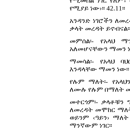
የሚመስል ነገር የለም፣
የሚያይ ነው›፡፡ 42.11፡፡
አንዳንድ ነገሮችን ለመረ
ቃላት መረዳት ይኖብናል፡
መምሰል፡- የአላህ 
አለመሆናቸውን ማመን ነ
ማመሳል፡- የአላህ ባ
እንዳላቸው ማመን ነው፡፡
የሉም ማለት፡- የአላ
ለሙሉ የሉም በማለት መ
መተርጎም፡- ቃላቶቹን 
ለመረዳት መሞከር ማለት 
ወይንም ‹ዓይን› ማለት
ማንኛውም ነገር፡፡