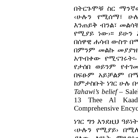
በትርጉሞቹ ስር ማንኛ
‹ሁሉን የሚሰማ፣ ሁሉ
እንጠይቅ ብንል፣ መልሳ
የሚያይ ነው›፡፡ ይሁ
በሰዋዊ ሐሳብ ውስጥ በ
በምንም መልኩ መያያዝ 
አጥብቀው የሚናገሩት፡-
የታሰበ ወይንም የተገ
በፍፁም አይቻልም በ
ከምታስቡት ነገር ሁሉ በ
Tahawi’s belief
– Sale
13 Thee Al Kaad
Comprehensive Encycl
ነገር ግን እንደዚህ ዓይ
‹ሁሉን የሚያይ› በሚ
ያለው ልዩነት ምንድነ