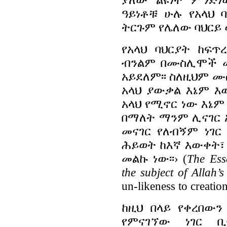
ዓይነቶቹ ሁሉ የአላህ
ትርጉም የሌለው ባህርይ 
የአላህ ባህርያት ከፍ
ብንልም በሙስሊሞች መሰ
አይደለም፡፡ ስለዚህም ሙ
አላህ ያውቃል እኔም እ
አላህ የሚኖር ነው እኔም
በማለት ማንም ሊናገር አ
መናገር የለብኝም ነገር
ሕይወት ከእኛ እውቀት፣ 
መልኩ ነው፡፡›
(
The Esse
the subject of Allah’s
un-likeness to creatio
ከዚህ በላይ የቀረበው
የምናገኘው ነገር ቢ