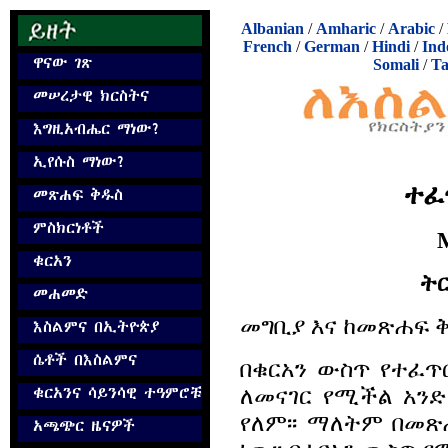
Albanian
/
Amharic
/
Arabic
/
French
/
German
/
Hindi
/
Ind
Somali
/
Ta
ተፈ
M
ት
መግቢያ እና ከመጽሐፍ ቅ
በቁርአን ውስጥ የተፈጥ
ለመናገር የሚችል አንድ
የለም፡፡ ማለትም በመ