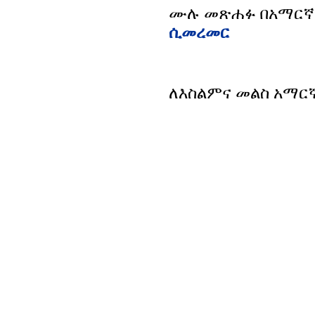
ሙሉ መጽሐፉ በአማርኛ
ሲመረመር
ለእስልምና መልስ አማር