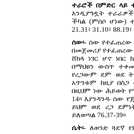
ተራሮች በምድር ላይ 
እንዲያግዷት ተራራዎች
ችካል (ምሰሶ ሆነው) 
21.31፣ 31.10፣ 88.19፣ 
ሰው፡-
ሰው የተፈጠረው በ
በመጀመሪያ የተፈጠረው ከ
ሸክላ ነገር ሆኖ ነበር
በማህፀን ውስጥ ተቀመ
የረጋውም ደም ወደ ትን
አጥንቱም ከዚያ በስጋ ተ
በዚህም ነው ሕይወት የ
14፡፡ እያንዳንዱ ሰው 
ይህም ወደ ረጋ ደምነ
ይለወጣል 76.37-39፡፡
ሴት፡-
ለወንድ ጓደኛ የ