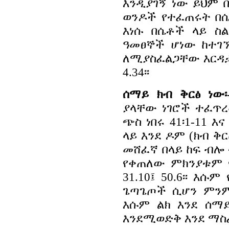
እንዲያገኝ ነው ይህም በ
ወንዶች የተፈጠሩት በ
እነሱ በሴቶች ላይ ስ
ዓመፀኞች ሆነው ከተገ
ለሚያስፈልጋቸው እርዳ
4.34፡፡
ሰማይ ክብ ቅርፅ ነው፡
ያላቸው ነገሮች ተፈጥረ
ጭስ ነበሩ 41፡1-11 እ
ላይ እንደ ዶም (ክብ ቅርፅ
መሸፈኛ በላይ ከፍ ብሎ ተ
የቀጠለው ምክንያቱም 
31.10፤ 50.6፡፡ እ
ጌጣጌጦች ሲሆን ምንም 
እሱም ልክ እንደ ሰማ
እንደሚወድቅ እንደ ማስፈራ