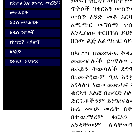
ነው፡፡ በቁርአን ውስጥ 
ጥቅሶች በቁርአን ውስጥ፣
ውስጥ አንድ መቶ አር
አጫጭር መግለጫ ተሰ
እንዲሰጡ ቀርበዋል ይህም
በሰው ልጅ አፈጣጠር ላይ
በእርግጥ በመጽሐፍ ቅዱስ
መመሳሰሎች ይገኛሉ፡፡
ፀሐይን ትወጣለች ደግ
በዘመናዊውም ጊዜ እንኳ
አገላለጥ ነው፡፡ መጽሐፍ
ቁርአን አልፎ በመሄድ 
ድርጊቶችንም ይነግረናል፡
ኩሬ መሳይ መሬት ስት
በተጨማሪም ቁርአን
አንዳቸውም ሌላቸው