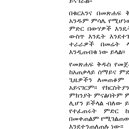
ይናገራል፡፡
በቁርአንና በመጽሐፍ 
አንዱም ምሳሌ የሚሆነው
ምድር በውሃዎች እንዴት
ውስጥ እንዴት እንደተ
ተራራዎች በመሬት 
እንዲጠብቁ ነው ይላል፡፡
የመጽሐፍ ቅዱስ የመጀ
ከአጠቃላይ ሰማይና ምድር
ጊዜዎችን ለመጠቆም 
አይናገርም፡፡ የክርስ
ምክንያት ምናልባትም ም
ሊሆን ይችላል ብለው ይ
የተፈጠሩት ምድር ከ
በመቀጠልም የሚገልጠው እ
እንደተንጠለጠሉ ነው፡፡