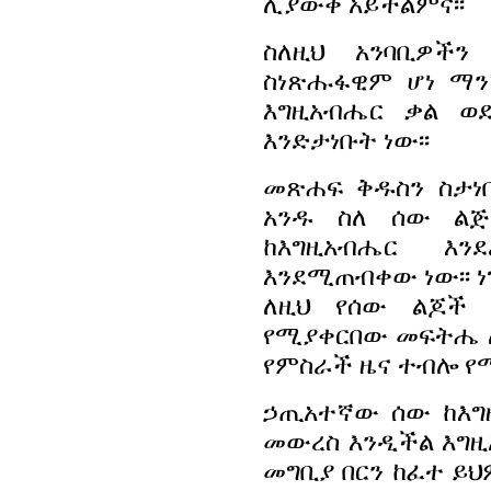
ሊያውቅ አይችልምና፡፡
ስለዚህ አንባቢዎችን
ስነጽሑፋዊም ሆነ ማን
እግዚአብሔር ቃል ወ
እንድታነቡት ነው፡፡
መጽሐፍ ቅዱስን ስታነ
አንዱ ስለ ሰው ልጅ
ከእግዚአብሔር እን
እንደሚጠብቀው ነው፡፡ ነ
ለዚህ የሰው ልጆች
የሚያቀርበው መፍትሔ ሌ
የምስራች ዜና ተብሎ የ
ኃጢአተኛው ሰው ከእግ
መውረስ እንዲችል እግዚአ
መግቢያ በርን ከፈተ ይህ