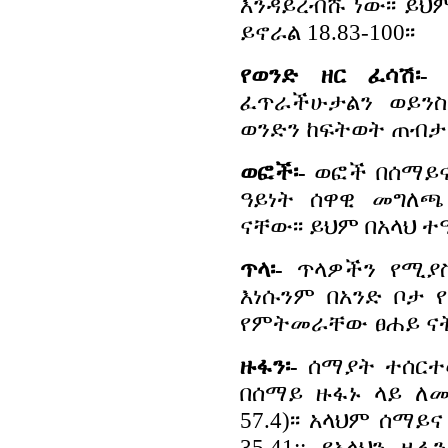
እንዳይረብሹ ነው፡፡ ይህ
ይኖራል 18.83-100፡፡
የወንድ ዘር ፈሳሽ፡-
የ
ፈጥራችሁታልን ወይንስ እ
ወንድን ከፍትወት ጠብታ ፍ
ወፎች፡-
ወፎች በሰማይና
ዓይነት ሰዋዊ መግለጫ
ናቸው፡፡ ይህም በአላህ ተዓ
ጥላ፡-
ጥላዎችን የሚያስ
እነሱንም በአንድ ቦታ 
የምትመራቸው ፀሐይ ናት 2
ዙፋን፡-
ሰማያት ተሰርተው
በሰማይ ዙፋኑ ላይ ለመቀመ
57.4)፡፡ አላህም ሰማ
35.41:: የአላህን 