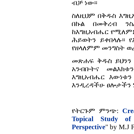
ብቻ ነው፡፡
ስለዚህም በቅዱስ እግዚ
በኩል በመቅረብ ን
ከእግዚአብሔር የሚለምኑ
ሕይወትን ይቀበላሉ፡፡
የዘላለምም መንግስት ወራ
መጽሐፍ ቅዱስ ይህንን 
አንብቡትና መልእክቱ
እግዚአብሔር እውነቱን
እንዲረዳችሁ ፀሎታችን ነ
የትርጉም ምንጭ:
Cre
Topical Study o
Perspective
" by M.J 