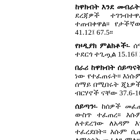
ከዋክብት እንደ መብራት (
ደረጃዎች ተገንብተ
ተጠብቀዋል፡፡ የታችኛ
41.12፤ 67.5፡፡
የዞዲያክ ምልክቶች፡-
ሰማ
ተደርጎ ተጊጧል 15.16፤ 2
በራሪ ከዋክብት ሰይጣናት
ነው የተፈጠሩት፡፡ እነሱ
ሰማይ በሚበሩት ጂኒዎች
ብርሃኖች ናቸው 37.6-10፤ 
ሰይጣን፡-
ከሰዎች መፈጠ
ውስጥ ተፈጠረ፡፡ እሱ
ለተደረገው ለአዳም 
ተፈረደበት፡፡ እሱም 