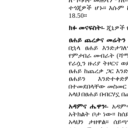
ለማሳሳት መሐላን ማለ፡
ተጎጂዎች ሆኑ፡፡ እሱም ከ
18.50፡፡
ክፉ መናፍስት፡-
ጂኒዎች የ
ፀሐይ ጨረቃና መሬትን 
በኋላ ፀሐይ እንድታገለግል
የምታበራ መብራት (ሻማ ወ
የራሷን ዙሪያ ትዞርና ወደ
ፀሐይ ከጨረቃ ጋር እ
ፀሐይን እንድተቀድ
በተመደበላቸው መስመር ብቻ
አላህ በፀሐይ በብርሃኗ በ
አዳምና ሔዋን፡-
አዳምና
አትክልት ቦታ ነው፡፡ ከ
አላህን ታዘዋል፡፡ ሰይ