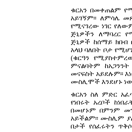
ቁርአን በመቀጠልም 
አይገኝም፡፡ ለምሳሌ 
የሚናገረው ነገር የለው
ጅኒዎችን ለማባረር 
ጅኒዎች ከሰማይ ክበብ
አላህ ባለበት ቦታ የሚሆ
(ቁርዓን የሚያስተምረ
ምናልባትም ከአጋንንት
መናፍስት አይደሉም፡፡ እ
ሙስሊሞች እንደሆኑ ነው)
ቁርአን ስለ ምድር አ
የነበሩት አረቦች ከነበ
በመሆኑም በምንም መን
አይችልም፡፡ ሙስሊም ያ
በታች የሰፈሩትን ጥቅሶ