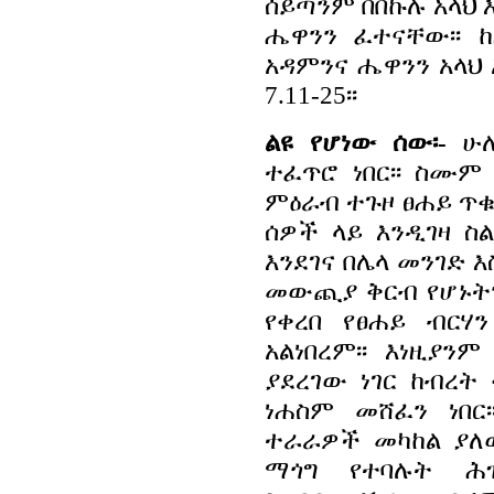
ሰይጣንም በበኩሉ አላህ 
ሔዋንን ፈተናቸው፡፡ 
አዳምንና ሔዋንን አላህ
7.11-25፡፡
ልዩ የሆነው ሰው፡-
ሁሉ
ተፈጥሮ ነበር፡፡ ስሙም 
ምዕራብ ተጉዞ ፀሐይ ጥቁ
ሰዎች ላይ እንዲገዛ ስ
እንደገና በሌላ መንገድ 
መውጪያ ቅርብ የሆኑትን
የቀረበ የፀሐይ ብር
አልነበረም፡፡ እነዚያ
ያደረገው ነገር ከብረ
ነሐስም መሸፈን ነበር
ተራራዎች መካከል ያለው
ማጎግ የተባሉት ሕዝ