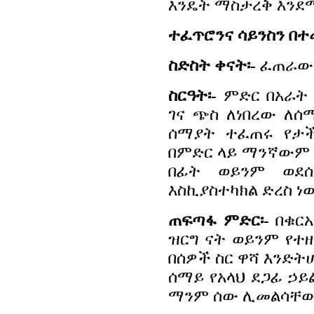
እንዴት ማስታረቅ እንደሚ
ተፈጥሮንና ሳይንስን በተ
ስድስት ቀናት፡-
ፈጠራው የ
ስርዓት፡-
ምድር በአራት 
ገና ጭስ ለነበረው ለሰ
ሰማያት ተፈጠሩ የታችኛ
በምድር ላይ ማንኛውም 
በፊት ወይንም ወደሰ
እስኪያስተካክል ድረስ ነው 2
ጠፍጣፋ ምድር፡-
በቁርአ
ዝርግ ናት ወይንም የተዘረጋ
በሰዎች ስር ዋሻ እንድት
ሰማይ የአላህ ደጋፊ ኃይ
ማንም ሰው ሊመልሳቸው አይ