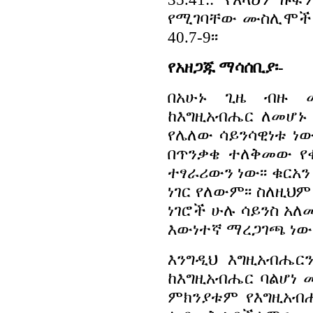
የሚገባቸው ሙስሊሞች 
40.7-9፡፡
የአዘጋጁ ማሳሰቢያ፡-
በአሁኑ ጊዜ ብዙ 
ከእግዚአብሔር ለመሆኑ
የሌለው ሳይንሳዊነቱ ነው ይ
በጥንቃቄ ተለቅመው የ
ተፃራሪውን ነው፡፡ ቁርአ
ነገር የለውም፡፡ ስለዚህ
ነገሮች ሁሉ ሳይንስ አ
እውነተኛ ማረጋገጫ ነው፡
እንግዲህ እግዚአብሔር
ከእግዚአብሔር ባልሆነ 
ምክንያቱም የእግዚአብ