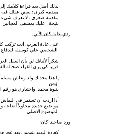
لذلك أصل بعد قراءة كلامك إلى
مقدمة كبرى : بعض عقلك فيه 
مقدمة صغرى : لا تعرف شيء 
نتيجة : عليك بمشفى المجانين
ردي عليه كان الأتي:
على عادة العرب، أنت تركت كل 
االشخصي علي كوسيلة للدفاع ع
شكراً لأثباتك لي بأن العقل العر
قريباً كي يرى القراء ضحالة الفك
يا هذا محدثك ولد وعاش مسلماً أ
أؤمن
بنبوة محمد. واختياري هو رقم 4.
أذا اردت أن تستمر في النقاش ي
مواضيع جديدة محاولاً أضاعة و
الموضوع الاصلي.
ورد صاحبنا كان:
كعادة اليهود يتهمون بعد عجزهم