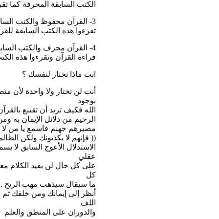
الكتب السابقة المحرفة كما تق
3- القرآن محفوظ والكتب السابقة له محفوظة أيضاً. هذا يعني بأن عليكم أن
تقرءوا هذه الكتب السابقة للقر
4- القرآن محرف والكتب السابقة له محفوظة. إذا من الطبيعي أن تتوقفوا عن
قراءة القرآن وتقرءوا هذه الك
انت ماذا تختار لنفسك ؟
أنت لن تختار ولا واحدة لأن من
بوجود
الله فكيف تريد أن تقتنع بالقر
الرحيم من دلائل الإيمان به ومن
مصيرهم جهنم فاسمع يا من لا 
(( فإنهم لا يكذبونك ولكن الظالم
الاستدلال الأعوج السابق لا يسم
عقلي
على كل حال لن يفيد الكلام معك 
كل
ما سيقال سيذهب مهب الريح .
أنظر إلى إيمانك ومن خلقك ثم 
اللف
والدوران على المنطق والعلم