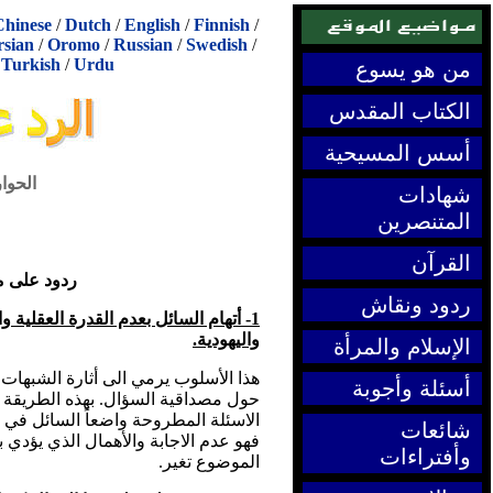
Chinese
/
Dutch
/
English
/
Finnish
/
rsian
/
Oromo
/
Russian
/
Swedish
/
/
Turkish
/
Urdu
من هو يسوع
الكتاب المقدس
أسس المسيحية
الحوا
شهادات
المتنصرين
القرآن
ردود على 
ردود ونقاش
1- أتهام السائل بعدم القدرة العقلية 
واليهودية.
الإسلام والمرأة
هذا الأسلوب يرمي الى أثارة الشبهات
أسئلة وأجوبة
حول مصداقية السؤال. بهذه الطريقة 
الاسئلة المطروحة واضعاً السائل في
شائعات
فهو عدم الاجابة والأهمال الذي يؤدي ب
وأفتراءات
الموضوع تغير.