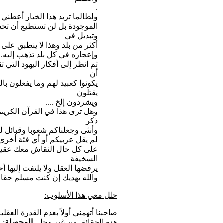
.
ولطالما تريد هذا الخيار أعطني
الموجودة بل لن تستطيع أن تح
وتبديل في
أكثر من بلد وهذا لا ينطبق على 
وإعجازه في كل بلد تذهب إليه.
ثم انظر إلى أفكار اليهود التي
أن
يكونوا كعبيد لهم وما يفعلون با
يقتلون
ويشردون إلخ ....
وهل ترى هذا في القرآن الكريم ا
ذكر
وأنثى وجعلناكم شعوبا وقبائل لت
لم يقل عربيكم أو أي فئة أخرى ه
على كل حال النقاش معك عقيم 
السخيفة
يرفضها العقل ولا يلتفت إليها أح
والله يهديك إن كنت مسلم حقا
حلل معي هذا الأسلوب
:
صاحبنا أتهمني أولاً بعدم القدرة العقلي
هذه الحقائق من غير وجل.
المحصلة
: 