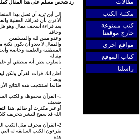
مقالات
رد شخص مسلم على هذا المقال كمثال
مكتبة الكتب
إلى أين تريد أن تصل بهذا المنط
ألا ترى بأن قدراتك العقلية والف
كتب ممنوعة
بعد قراءة أسخف مقال وهو هل ح
وحاقد
خارج موقعنا
وعدو مبين لله والمسلمين
والمقال لا يعدو أن يكون نكتة م
مواقع اخرى
المنطقية والعلمية وخاصة وأنت
مقاله
كتاب الموقع
بأسلوب يظن أنه منطقي أو علمي
.
راسلنا
اظن انك قرأت القرآن ولكن لي
وبعد :
طالما استنتجت هذه النتائج الأر
1- القرآن محفوظ، والكتب الساب
ضعيف
أو غير مكترث أو ظالم. هذا التف
الله قد سمح للبشر بتحريف كلا
2- القرآن محرف مثل الكتب السابقة له. إذا يجب عليكم أن لا تقرءوه لأنكم لا
تقرءون الكتب السابقة له التي 
هذه