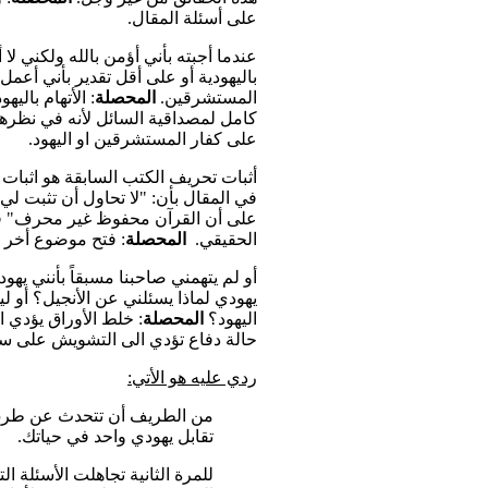
على أسئلة المقال.
عندما أجبته بأني أؤمن بالله ولكني لا
باليهودية أو على أقل تقدير بأني أعمل 
المستشرقين.
المحصلة
: الأتهام بال
كامل لمصداقية السائل لأنه في نظرهم 
على كفار المستشرقين او اليهود.
أثبات تحريف الكتب السابقة هو اثبات
في المقال بأن: "لا تحاول أن تثبت لي 
على أن القرآن محفوظ غير محرف" فصا
الحقيقي.
المحصلة
: فتح موضوع أخر ي
أو لم يتهمني صاحبنا مسبقاً بأنني يهو
يهودي لماذا يسئلني عن الأنجيل؟ أو ل
اليهود؟
المحصلة
: خلط الأوراق يؤدي 
حالة دفاع تؤدي الى التشويش على سؤ
ردي عليه هو الأتي:
من الطريف أن تتحدث عن طرق ال
تقابل يهودي واحد في حياتك.
للمرة الثانية تجاهلت الأسئلة 