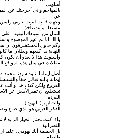
أسلوبي
بالمهاجم وأني أخرجتك عن المو
عن
وجهك فأنت لست عربي وليس ل
مستعار وأنت تأخذ
المال من أسيادك اليهود . على ك
يااااااا أنا لم أغير الموضوع و
وكم حاول المستشرقون أن يجدوا
النهاية بدا كذبهم وبطلان ما كان
وأسلوبك هذا لا يعدو أن يكون كأ
مقالاتك في مثل هذه المواقع الي
أصل إيماننا بنبوة سيدنا محمد ص
إيماننا بالله تعالى حقاً والتس
الفروع ولكن كيف هذا و أنت عبار
تستطيع أن تميزالأبيض عن الأس
القردة
والخنازير ( اليهود )
الفكر العربي هو الذي صنع ويص
وإذا كنت تختار الخيار الرابع ل
النصرانية
بل الحقيقة أنك يهودي . علما ان
والظلم