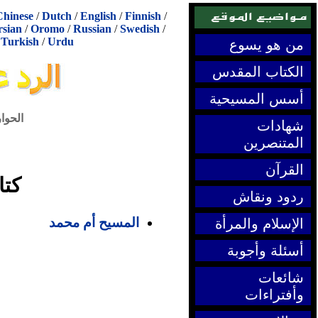
Chinese
/
Dutch
/
English
/
Finnish
/
rsian
/
Oromo
/
Russian
/
Swedish
/
/
Turkish
/
Urdu
من هو يسوع
الكتاب المقدس
أسس المسيحية
الحوا
شهادات
المتنصرين
القرآن
كتا
ردود ونقاش
المسيح أم محمد
الإسلام والمرأة
أسئلة وأجوبة
شائعات
وأفتراءات