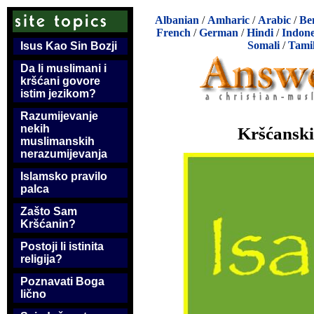
Albanian
/
Amharic
/
Arabic
/
Be
French
/
German
/
Hindi
/
Indone
Somali
/
Tami
Isus Kao Sin Bozji
Da li muslimani i
kršćani govore
istim jezikom?
Razumijevanje
nekih
Kršćanski
muslimanskih
nerazumijevanja
Islamsko pravilo
palca
Zašto Sam
Kršćanin?
Postoji li istinita
religija?
Poznavati Boga
lično