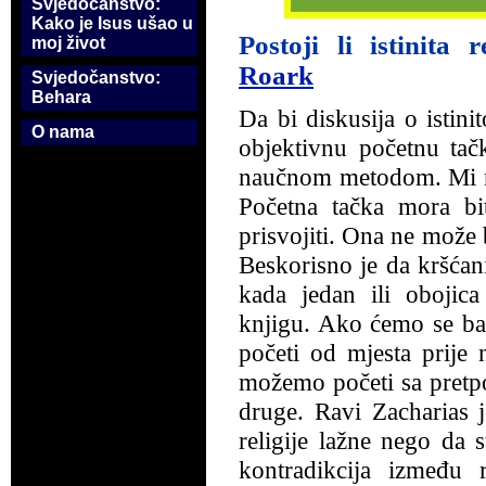
Svjedočanstvo:
Kako je Isus ušao u
Postoji li istinita r
moj život
Roark
Svjedočanstvo:
Behara
Da bi diskusija o istinit
O nama
objektivnu početnu tač
naučnom metodom. Mi n
Početna tačka mora bit
prisvojiti. Ona ne može b
Beskorisno je da kršćani
kada jedan ili obojica
knjigu. Ako ćemo se bav
početi od mjesta prije 
možemo početi sa pretpo
druge. Ravi Zacharias j
religije lažne nego da su
kontradikcija između