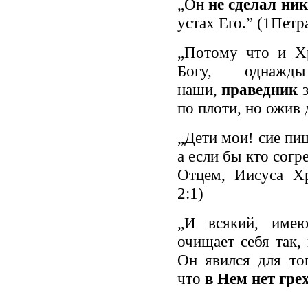
„Он
не сделал ни
устах Его.” (1Петр
„Потому что и Хр
Богу, однажд
наши,
праведник
по плоти, но ожив 
„Дети мои! сие пи
а если бы кто согр
Отцем, Иисуса Х
2:1)
„И всякий, име
очищает себя так,
Он явился для то
что
в Нем нет грех