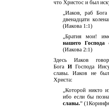
что Христос и был ис
„Иаков, раб Бог
двенадцати колен
(Иакова 1:1)
„Братия мои! и
нашего Господа
(Иакова 2:1)
Здесь Иаков гово
Бога
И
Господа Иис
славы. Иаков не был
Христа:
„Которой никто из
ибо если бы позн
славы.
” (1Коринфя