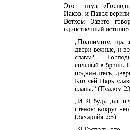
Этот титул, «Господь
Иаков, и Павел верили
Ветхом Завете гово
единственный истинно
„Поднимите, врат
двери вечные, и в
славы? — Господь
сильный в брани. П
поднимитесь, двер
Кто сей Царь сла
славы.” (Псалом 23
„И Я буду для не
стеною вокруг нег
(Захарийя 2:5)
„Я Господь, это —