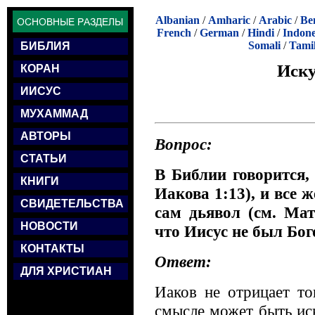
Albanian
/
Amharic
/
Arabic
/
Be
French
/
German
/
Hindi
/
Indone
Somali
/
Tami
БИБЛИЯ
Иску
КОРАН
ИИСУС
МУХАММАД
АВТОРЫ
Вопрос:
СТАТЬИ
В Библии говорится, 
КНИГИ
Иакова 1:13), и все 
СВИДЕТЕЛЬСТВА
сам дьявол (см. Мат
НОВОСТИ
что Иисус не был Бо
КОНТАКТЫ
Ответ:
ДЛЯ ХРИСТИАН
Иаков не отрицает то
смысле может быть ис