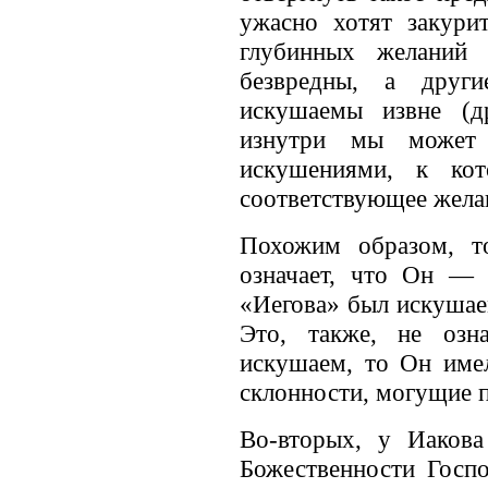
ужасно хотят закури
глубинных желаний 
безвредны, а друг
искушаемы извне (д
изнутри мы может
искушениями, к ко
соответствующее жела
Похожим образом, т
означает, что Он — 
«Иегова» был искушаем
Это, также, не озн
искушаем, то Он имел
склонности, могущие п
Во-вторых, у Иаков
Божественности Госпо