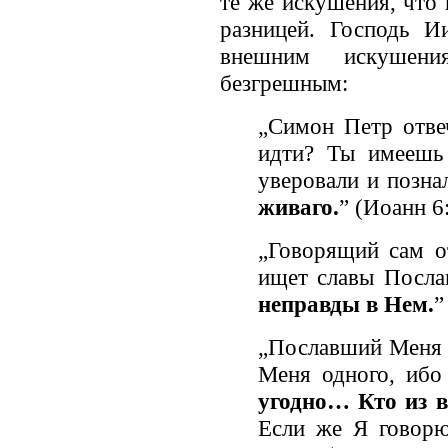
те же искушения, что
разницей. Господь И
внешним искушени
безгрешным:
„Симон Петр отве
идти? Ты имеешь
уверовали и позна
живаго.
” (Иоанн 6
„Говорящий сам о
ищет славы Посла
неправды в Нем.
”
„Пославший Меня 
Меня одного, иб
угодно…
Кто из 
Если же Я говорю