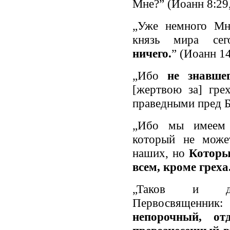
Мне?” (Иоанн 8:29
„Уже немного Мн
князь мира с
ничего.
” (Иоанн 14
„Ибо
не знавше
[жертвою за] гре
праведными пред Б
„Ибо мы имеем н
который не може
наших, но
Которы
всем, кроме греха
„Таков и 
Первосвященник
непорочный, о