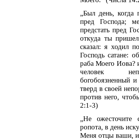
„Был день, когда
пред Господа; м
предстать пред Гос
откуда ты пришел
сказал: я ходил п
Господь сатане: о
раба Моего Иова? и
человек непо
богобоязненный и
тверд в своей неп
против него, чтоб
2:1-3)
„Не ожесточите 
ропота, в день иск
Меня отцы ваши, и