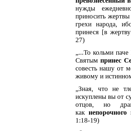
превознесенный 
нужды ежедневно
приносить жертвы 
грехи народа, и
принеся [в жертву
27)
„...То кольми пач
Святым
принес С
совесть нашу от м
живому и истинном
„Зная, что не т
искуплены вы от с
отцов, но дра
как
непорочного
1:18-19)