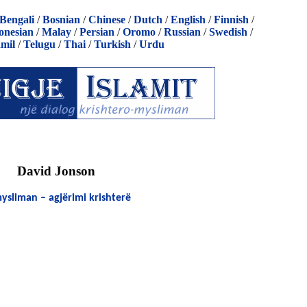
Bengali
/
Bosnian
/
Chinese
/
Dutch
/
English
/
Finnish
/
onesian
/
Malay
/
Persian
/
Oromo
/
Russian
/
Swedish
/
mil
/
Telugu
/
Thai
/
Turkish
/
Urdu
David Jonson
ysliman – agjërimi krishterë