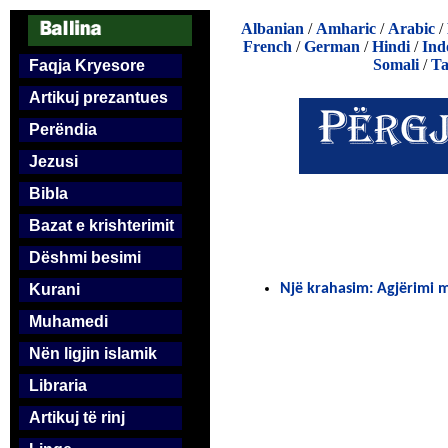
Albanian
/
Amharic
/
Arabic
/
French
/
German
/
Hindi
/
Ind
Somali
/
Ta
Faqja Kryesore
Artikuj prezantues
Perëndia
Jezusi
Bibla
Bazat e krishterimit
Dëshmi besimi
Kurani
Një krahasim: Agjërimi m
Muhamedi
Nën ligjin islamik
Libraria
Artikuj të rinj