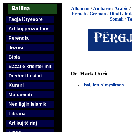
Albanian
/
Amharic
/
Arabic
/
French
/
German
/
Hindi
/
Ind
Somali
/
Ta
Faqja Kryesore
Artikuj prezantues
Perëndia
Jezusi
Bibla
Bazat e krishterimit
Dr. Mark Durie
Dëshmi besimi
Kurani
‘Isai, Jezusi mysliman
Muhamedi
Nën ligjin islamik
Libraria
Artikuj të rinj