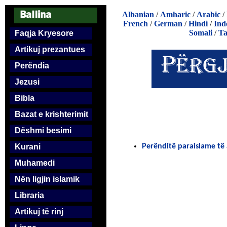
Albanian
/
Amharic
/
Arabic
/
French
/
German
/
Hindi
/
Ind
Somali
/
Ta
Faqja Kryesore
Artikuj prezantues
Perëndia
Jezusi
Bibla
Bazat e krishterimit
Dëshmi besimi
Kurani
Perënditë paraislame të
Muhamedi
Nën ligjin islamik
Libraria
Artikuj të rinj