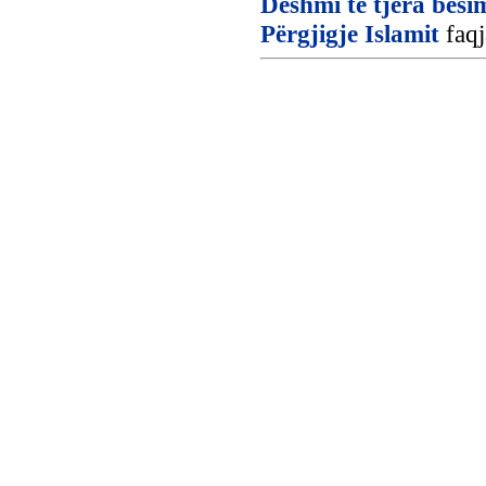
Dëshmi të tjera besi
Përgjigje Islamit
faqj