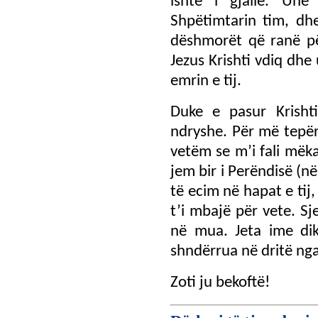
ishte i gjallë. Unë
Shpëtimtarin tim, dh
dëshmorët që ranë pë
Jezus Krishti vdiq dhe 
emrin e tij.
Duke e pasur Krishti
ndryshe. Për më tepër 
vetëm se m’i fali mëk
jem bir i Perëndisë (n
të ecim në hapat e tij
t’i mbajë për vete. Sj
në mua. Jeta ime dik
shndërrua në dritë nga 
Zoti ju bekoftë!