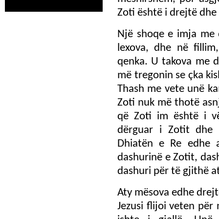
Zoti është i drejtë dhe
Një shoqe e imja me d
lexova, dhe në fillim
qenka. U takova me di
më tregonin se çka kis
Thash me vete unë kam
Zoti nuk më thotë asn
që Zoti im është i v
dërguar i Zotit dhe 
Dhiatën e Re edhe 
dashurinë e Zotit, dash
dashuri për të gjithë a
Aty mësova edhe drejt
Jezusi flijoi veten për 