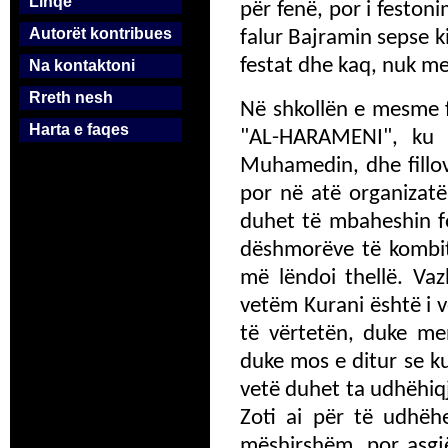
Linqe
për fenë, por i festonim
Autorët kontribues
falur Bajramin sepse k
festat dhe kaq, nuk me
Na kontaktoni
Rreth nesh
Në shkollën e mesme f
Harta e faqes
"AL-HARAMENI", ku 
Muhamedin, dhe fillov
por në atë organizat
duhet të mbaheshin fo
dëshmorëve të kombit 
më lëndoi thellë. Va
vetëm Kurani është i v
të vërtetën, duke me
duke mos e ditur se k
vetë duhet ta udhëhiqj
Zoti ai për të udhëhe
mëshirshëm, por asgjë