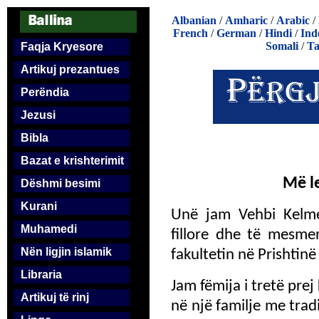
Albanian
/
Amharic
/
Arabic
/
French
/
German
/
Hindi
/
Ind
Somali
/
Ta
Faqja Kryesore
Artikuj prezantues
Perëndia
Jezusi
Bibla
Bazat e krishterimit
Më le
Dëshmi besimi
Kurani
Unë jam Vehbi Kelmen
Muhamedi
fillore dhe të mesme
Nën ligjin islamik
fakultetin në Prishtin
Libraria
Jam fëmija i tretë prej
Artikuj të rinj
në një familje me tra