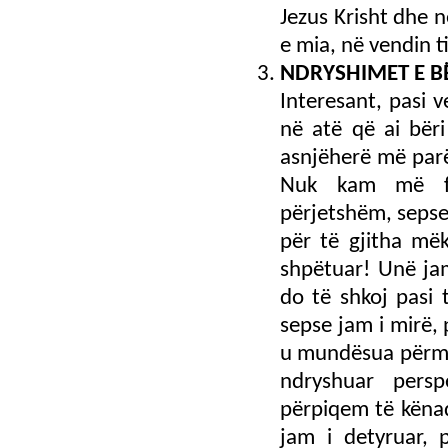
Jezus Krisht dhe n
e mia, në vendin t
NDRYSHIMET E B
Interesant, pasi 
në atë që ai bër
asnjëherë më parë
Nuk kam më far
përjetshëm, sepse 
për të gjitha më
shpëtuar! Unë jam 
do të shkoj pasi t
sepse jam i mirë, 
u mundësua përmes
ndryshuar persp
përpiqem të kënaq
jam i detyruar, 