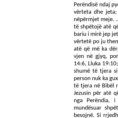
Perëndisë ndaj pye
vërteta dhe jeta;
nëpërmjet meje. ..
të shpëtojë atë që
bariu i mirë jep je
vërtetë po ju the
atë që më ka dërg
vjen në gjyq, por
14:6, Lluka 19:10;
shumë të tjera si
person nuk ka gux
të tjera në Bibël
Jezusin për atë q
nga Perëndia, i
mundësuar shpët
besojnë. Si rrjed