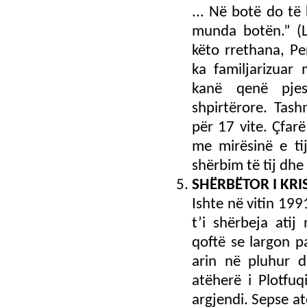
... Në botë do të
munda botën.” (L
këto rrethana, P
ka familjarizua
kanë qenë pje
shpirtërore. Ta
për 17 vite. Çfarë
me mirësinë e ti
shërbim të tij dhe 
SHЁRBЁTOR I KRI
Ishte në vitin 199
t’i shërbeja atij
qoftë se largon 
arin në pluhur d
atëherë i Plotfuq
argjendi. Sepse at