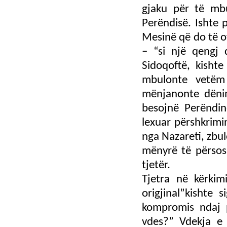
gjaku për të mbu
Perëndisë. Ishte 
Mesinë që do të of
– “si një qengj 
Sidoqoftë, kishte
mbulonte vetëm
mënjanonte dënim
besojnë Perëndin
lexuar përshkrimin
nga Nazareti, zbu
mënyrë të përsosu
tjetër.
Tjetra në kërkim
origjinal”kishte 
kompromis ndaj p
vdes?” Vdekja e J