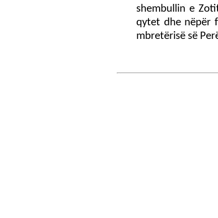
shembullin e Zotit
qytet dhe nëpër f
mbretërisë së Perë