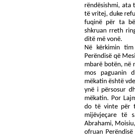
rëndësishmi, ata 
të vritej, duke re
fuqinë për ta bë
shkruan rreth rin
ditë më vonë.
Në kërkimin tim 
Perëndisë që Mesi
mbarë botën, në m
mos paguanin d
mëkatin është vde
ynë i përsosur dh
mëkatin. Por Laj
do të vinte për 
mijëvjeçare të s
Abrahami, Moisiu, 
ofruan Perëndisë 