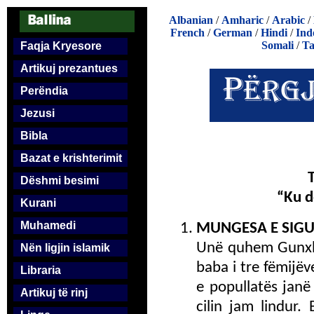
Albanian
/
Amharic
/
Arabic
/
French
/
German
/
Hindi
/
Ind
Somali
/
Ta
Faqja Kryesore
Artikuj prezantues
Perëndia
Jezusi
Bibla
Bazat e krishterimit
Dëshmi besimi
“Ku d
Kurani
Muhamedi
MUNGESA E SIGU
Unë quhem Gunxho
Nën ligjin islamik
baba i tre fëmijëv
Libraria
e popullatës janë 
Artikuj të rinj
cilin jam lindur.