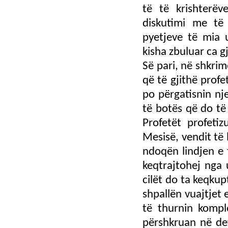
të të krishterë
diskutimi me të 
pyetjeve të mia 
kisha zbuluar ca 
Së pari, në shkrim
që të gjithë profe
po përgatisnin nj
të botës që do të
Profetët profeti
Mesisë, vendit të 
ndoqën lindjen e 
keqtrajtohej nga u
cilët do ta keqkup
shpallën vuajtjet 
të thurnin kompl
përshkruan në de