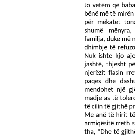
Jo vetëm që babai
bënë më të mirën p
për mëkatet ton
shumë mënyra, 
familja, duke më n
dhimbje të refuz
Nuk ishte kjo aj
jashtë, thjesht p
njerëzit flasin rr
paqes dhe dash
mendohet një gjë
madje as të toler
të cilin të gjithë 
Me anë të hirit të
armiqësitë rreth s
tha, “Dhe të gjith