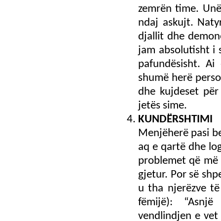
zemrën time. Unë
ndaj askujt. Naty
djallit dhe demon
jam absolutisht i 
pafundësisht. Ai
shumë herë person
dhe kujdeset për
jetës sime.
KUNDЁRSHTIMI
Menjëherë pasi be
aq e qartë dhe log
problemet që më p
gjetur. Por së shp
u tha njerëzve të 
fëmijë): “Asnj
vendlindjen e vet