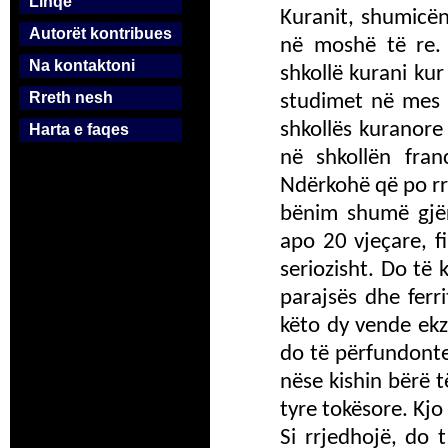
Linqe
Kuranit, shumicën
Autorët kontribues
në moshë të re. 
Na kontaktoni
shkollë kurani kur
Rreth nesh
studimet në mes 
shkollës kuranore
Harta e faqes
në shkollën fran
Ndërkohë që po rri
bënim shumë gjër
apo 20 vjeçare, fi
seriozisht. Do të
parajsës dhe ferr
këto dy vende ekz
do të përfundonte
nëse kishin bërë t
tyre tokësore. Kjo
Si rrjedhojë, do 