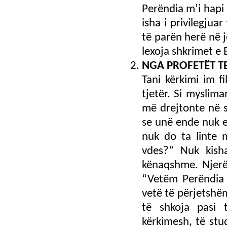
Perëndia m’i hapi 
isha i privilegjuar
të parën herë në j
lexoja shkrimet e 
NGA PROFETЁT TE
Tani kërkimi im fi
tjetër. Si myslima
më drejtonte në 
se unë ende nuk e
nuk do ta linte 
vdes?” Nuk kisha
kënaqshme. Njerë
“Vetëm Perëndia 
vetë të përjetshëm
të shkoja pasi 
kërkimesh, të stu