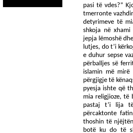
pasi të vdes?” K
tmerronte vazhdim
detyrimeve të mia
shkoja në xhami 
jepja lëmoshë dhe 
lutjes, do t’i kër
e duhur sepse vaz
përballjes së ferr
islamin më mirë 
përgjigje të kënaq
pyesja ishte që t
mia religjioze, t
pastaj t’i lija 
përcaktonte fati
thoshin të njëjtë
botë ku do të sh