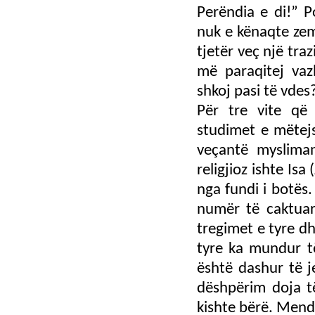
Perëndia e di!” P
nuk e kënaqte zem
tjetër veç një tra
më paraqitej va
shkoj pasi të vdes
Për tre vite që
studimet e mëtejs
veçantë myslima
religjioz ishte Isa 
nga fundi i botës.
numër të caktuar
tregimet e tyre d
tyre ka mundur të 
është dashur të 
dëshpërim doja të 
kishte bërë. Mend