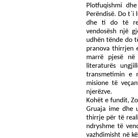
Plotfuqishmi dh
Perëndisë. Do t`i 
dhe ti do të re
vendosësh një g
udhën tënde do të
pranova thirrjen e
marrë pjesë në 
literaturës ungj
transmetimin e 
misione të veça
njerëzve.
Kohët e fundit, Zo
Gruaja ime dhe u
thirrje për të rea
ndryshme të vend
vazhdimisht në kë