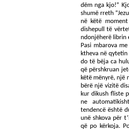
dëm nga kjo!” Kj
shumë rreth “Jezus
në këtë moment 
dishepull të vërte
ndonjëherë librin 
Pasi mbarova me 
ktheva në qytetin 
do të bëja ca hul
që përshkruan jetë
këtë mënyrë, një 
bërë një vizitë di
kur dikush fliste 
ne automatikish
tendencë është du
unë shkova për t’i
që po kërkoja. P