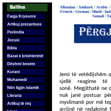
Albanian
/
Amharic
/
Arabic
/
French
/
German
/
Hindi
/
Ind
Somali
/
Ta
Faqja Kryesore
Artikuj prezantues
Perëndia
Jezusi
Bibla
Bazat e krishterimit
Dëshmi besimi
Kurani
Jemi të vetëdijshëm 
Muhamedi
sjellë reagime të
Nën ligjin islamik
sonë. Megjithatë ne d
nuk janë postuar për
Libraria
myslimanë por më tep
Artikuj të rinj
arrijnë në redaksinë