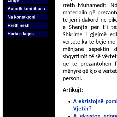
Linqe
rreth Muhamedit. N
Autorët kontribues
materialin që prezan
Na kontaktoni
të jemi dakord në pi
Rreth nesh
e Shenjta për t’i te
Harta e faqes
Shkrime i gjejmë edhe
vërtetë ka të bëjë me
mënjanë aspektin 
shqyrtimit të së vërt
që të prezantohen 
mënyrë që kjo e vërte
personi.
Artikujt:
A ekzistojnë par
Vjetër?
A ekziston ndon