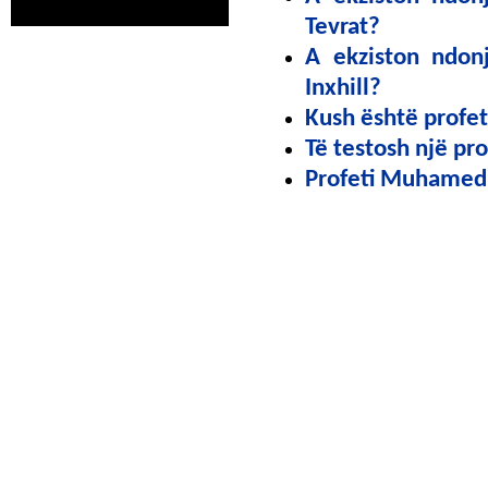
Tevrat?
A ekziston ndon
Inxhill?
Kush është profet
Të testosh një pro
Profeti Muhamed 