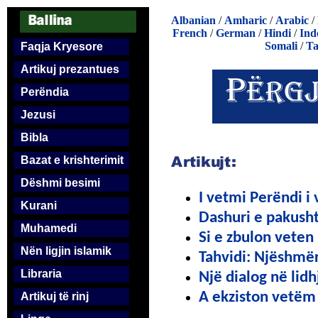
Albanian
/
Amharic
/
Arabic
/
French
/
German
/
Hindi
/
Ind
Somali
/
Ta
Faqja Kryesore
Artikuj prezantues
Perëndia
Jezusi
Bibla
Bazat e krishterimit
Dëshmi besimi
I vetmi Perëndi i 
Kurani
Dashuri e pakusht
Muhamedi
Si e zbulon veten
Nën ligjin islamik
Tahvidi: Njëshmër
Libraria
Një dialog në lid
A ekziston vetëm
Artikuj të rinj