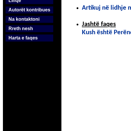
Linqe
Artikuj në lidhje
Autorët kontribues
Na kontaktoni
Jashtë faqes
Rreth nesh
Kush është Perën
Harta e faqes