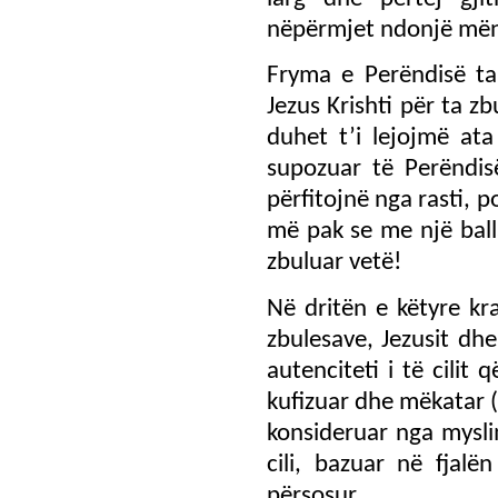
nëpërmjet ndonjë mëny
Fryma e Perëndisë tan
Jezus Krishti për ta z
duhet t’i lejojmë at
supozuar të Perëndis
përfitojnë nga rasti, 
më pak se me një ball
zbuluar vetë!
Në dritën e këtyre k
zbulesave, Jezusit dhe
autenciteti i të cilit
kufizuar dhe mëkatar (
konsideruar nga mysli
cili, bazuar në fjalë
përsosur.