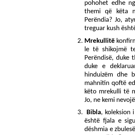
pohohet edhe ng
themi që këta 
Perëndia? Jo, aty
treguar kush ësht
Mrekullitë
konfirm
le të shikojmë t
Perëndisë, duke 
duke e deklarua
hinduizëm dhe b
mahnitin qoftë ed
këto mrekulli të
Jo, ne kemi nevojë
Bibla
, koleksion 
është fjala e si
dëshmia e zbulesës