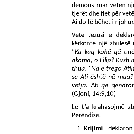
demonstruar vetën nje
tjerët dhe flet për vet
Ai do të bëhet i njohur
Vetë Jezusi e deklaro
kërkonte një zbulesë n
“
Ka kaq kohë që unë
akoma, o Filip? Kush m
thua: "Na e trego Ati
se Ati është në mua?
vetja. Ati që qëndro
(Gjoni, 14:9,10)
Le t’a krahasojmë zb
Perëndisë.
Krijimi
deklaro