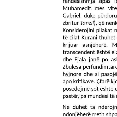
rëndësishmja sipas I
Muhamedit mes vitev
Gabriel, duke përdor
zbritur
Tanzil
), që nën
Konsiderojini pllakat 
të cilat Kurani thuhet
krijuar asnjëherë. 
transcendent është e 
dhe Fjala janë po as
Zbulesa përfundimtar
hyjnore dhe si pasojë
apo kritikave. Çfarë k
posedojmë sot është d
pastër, pa mundësi të n
Ne duhet ta nderojm
ndonjëherë rreth shpal