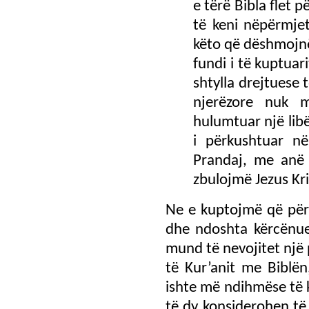
e tërë Bibla flet pë
të keni nëpërmjet
këto që dëshmojnë
fundi i të kuptuari
shtylla drejtuese 
njerëzore nuk 
hulumtuar një libë
i përkushtuar n
Prandaj, me anë 
zbulojmë Jezus Kri
Ne e kuptojmë që për
dhe ndoshta kërcënues
mund të nevojitet një 
të Kur’anit me Biblën
ishte më ndihmëse të 
të dy konsiderohen të