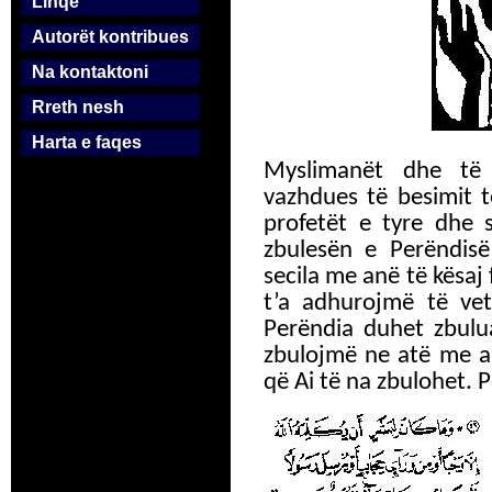
Linqe
Autorët kontribues
Na kontaktoni
Rreth nesh
Harta e faqes
Myslimanët dhe të 
vazhdues të besimit t
profetët e tyre dhe 
zbulesën e Perëndisë
secila me anë të kësaj 
t’a adhurojmë të vet
Perëndia duhet zbulu
zbulojmë ne atë me a
që Ai të na zbulohet. 