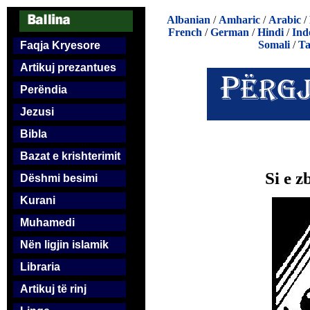
Albanian
/
Amharic
/
Arabic
/
French
/
German
/
Hindi
/
Ind
Somali
/
Ta
Faqja Kryesore
Artikuj prezantues
Perëndia
Jezusi
Bibla
Bazat e krishterimit
Si e 
Dëshmi besimi
Kurani
Muhamedi
Nën ligjin islamik
Libraria
Artikuj të rinj