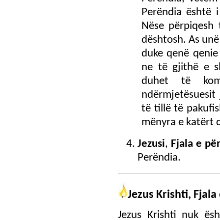
Perëndia është 
Nëse përpiqesh 
dështosh. As unë
duke qenë qenie
ne të gjithë e 
duhet të kom
ndërmjetësuesit
të tillë të pakuf
mënyra e katërt q
Jezusi
,
Fjala e pë
Perëndia.
Jezus Krishti, Fjal
Jezus Krishti nuk ës