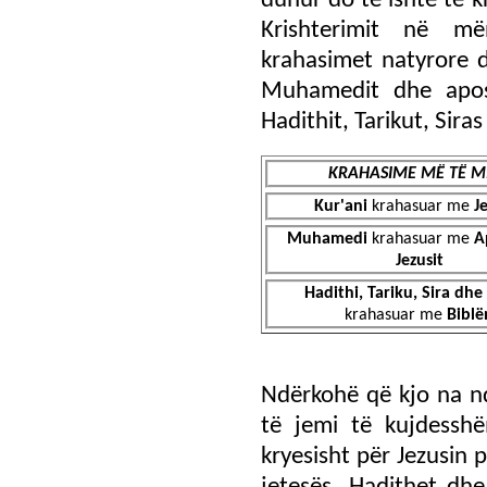
duhur do të ishte të k
Krishterimit në m
krahasimet natyrore d
Muhamedit dhe apost
Hadithit, Tarikut, Siras
KRAHASIME MË TË M
Kur'ani
krahasuar me
J
Muhamedi
krahasuar me
A
Jezusit
Hadithi, Tariku, Sira dhe 
krahasuar me
Biblë
Ndërkohë që kjo na nd
të jemi të kujdessh
kryesisht për Jezusin po