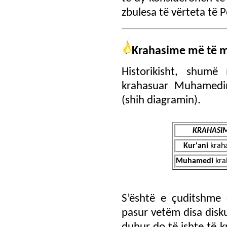
zbulesa të vërteta të 
Krahasime më të m
Historikisht, shumë
krahasuar Muhamedin
(shih diagramin).
KRAHASIM
Kur'ani
krah
Muhamedi
kra
S’është e çuditshme 
pasur vetëm disa disk