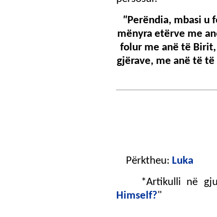
"
Perëndia, mbasi u f
mënyra etërve me anë
folur me anë të Birit,
gjërave, me anë të të c
Përktheu:
Luka
*Artikulli në gjuh
Himself?
"