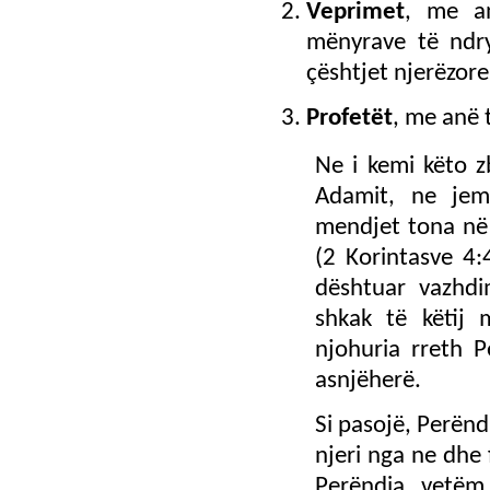
Veprimet
, me a
mënyrave të ndr
çështjet njerëzore
Profetët
, me anë 
Ne i kemi këto z
Adamit, ne jem
mendjet tona në
(2 Korintasve 4:
dështuar vazhdi
shkak të këtij m
njohuria rreth 
asnjëherë.
Si pasojë, Perënd
njeri nga ne dhe f
Perëndia, vetëm