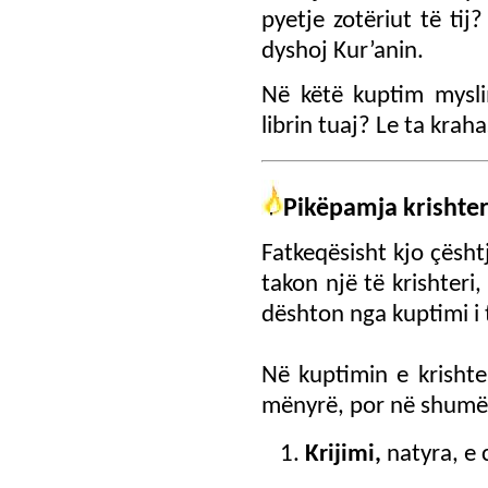
pyetje zotëriut të ti
dyshoj Kur’anin.
Në këtë kuptim mysli
librin tuaj? Le ta kra
Pikëpamja krishter
Fatkeqësisht kjo çësht
takon një të krishteri
dështon nga kuptimi i t
Në kuptimin e krishte
mënyrë, por në shumë
Krijimi,
natyra, e 