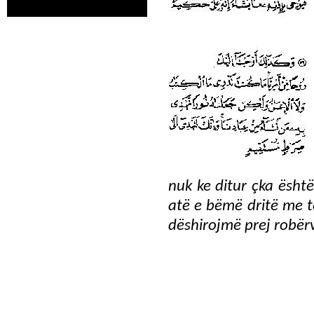
nuk ke ditur çka është
atë e bëmë dritë me t
dëshirojmë prej robër