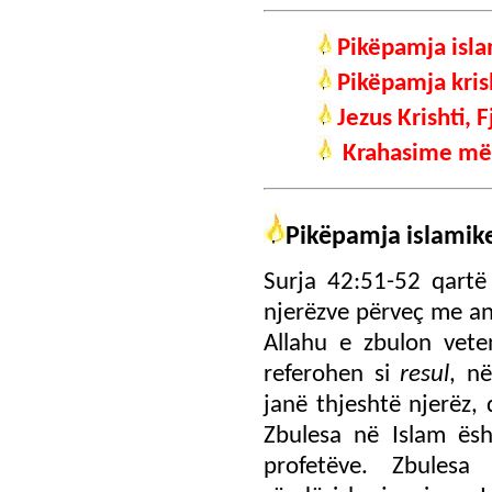
Pikëpamja isla
Pikëpamja kris
Jezus Krishti, 
Krahasime më 
Pikëpamja islamike
Surja 42:51-52 qartë
njerëzve përveç me an
Allahu e zbulon vete
referohen si
resul
, n
janë thjeshtë njerëz, d
Zbulesa në Islam ësh
profetëve. Zbules