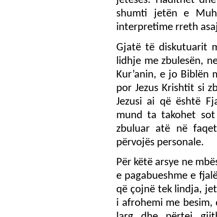
jetesës. Hadithet dhe
shumti jetën e Muh
interpretime rreth asaj
Gjatë të diskutuarit
lidhje me zbulesën, n
Kur’anin, e jo Biblën 
por Jezus Krishtit si 
Jezusi ai që është Fj
mund ta takohet sot
zbuluar atë në faqe
përvojës personale.
Për këtë arsye ne mbës
e pagabueshme e fjalëv
që çojnë tek lindja, je
i afrohemi me besim, 
larg dhe përtej gjit