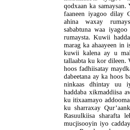
qodxaan ka samaysan. 
faaneen iyagoo dilay 
ahina waxay rumays
sababtuna waa iyagoo 
rumaysta. Kuwii haddab
marag ka ahaayeen in i
kuwii kalena ay u ma
tallaabta ku kor dileen
hoos fadhiisatay maydka
dabeetana ay ka hoos b
ninkaas dhintay uu 
haddaba xikmaddiisa a
ku itixaamayo addoomad
ku sharraxay Qur’aan
Rasuulkiisa sharafta 
mucjisooyin iyo cadda