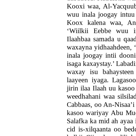
Kooxi waa, Al-Yacquub
wuu inala joogay intuu
Koox kalena waa, An-
‘Wiilkii Eebbe wuu i
Ilaahbaa samada u qaad
waxayna yidhaahdeen, ‘
inala joogay intii doon
isaga kaxaystay.’ Labad
waxay isu bahaysteen
laayeen iyaga. Lagaso
jirin ilaa Ilaah uu ka
weedhahani waa silsila
Cabbaas, oo An-Nisaa’i
kasoo wariyay Abu Mu
Salafka ka mid ah ayaa 
cid is-xilqaanta oo bed