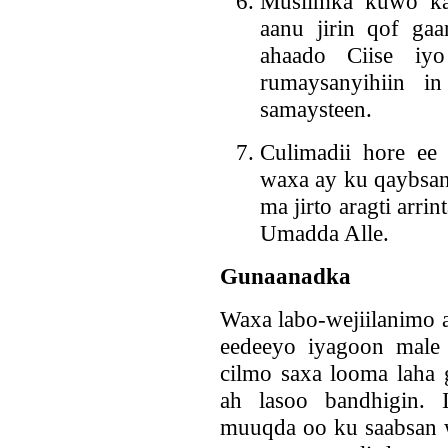
Muslimka kuwo ka
aanu jirin qof gaa
ahaado Ciise iyo
rumaysanyihiin i
samaysteen.
Culimadii hore ee
waxa ay ku qaybsany
ma jirto aragti arr
Umadda Alle.
Gunaanadka
Waxa labo-wejiilanimo a
eedeeyo iyagoon male
cilmo saxa looma laha 
ah lasoo bandhigin. 
muuqda oo ku saabsan w