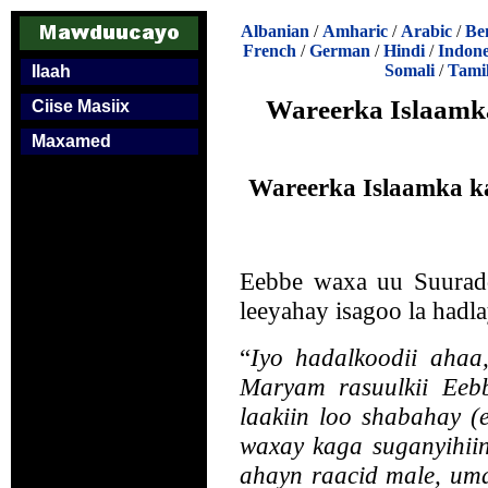
Albanian
/
Amharic
/
Arabic
/
Be
French
/
German
/
Hindi
/
Indone
Somali
/
Tami
Ilaah
Wareerka Islaamka
Ciise Masiix
Maxamed
Wareerka Islaamka ka
Eebbe waxa uu Suurad
leeyahay isagoo la hadl
“
Iyo hadalkoodii ahaa
Maryam rasuulkii Eeb
laakiin loo shabahay (e
waxay kaga suganyihiin
ahayn raacid male, um