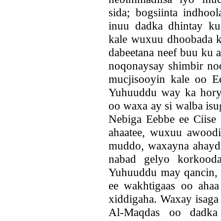
sida; bogsiinta indhoo
inuu dadka dhintay k
kale wuxuu dhoobada k
dabeetana neef buu ku 
noqonaysay shimbir no
mucjisooyin kale oo Ee
Yuhuuddu way ka horyi
oo waxa ay si walba isu
Nebiga Eebbe ee Ciise 
ahaatee, wuxuu awood
muddo, waxayna ahayd i
nabad gelyo korkooda
Yuhuuddu may qancin, 
ee wakhtigaas oo ahaa 
xiddigaha. Waxay isaga 
Al-Maqdas oo dadka 