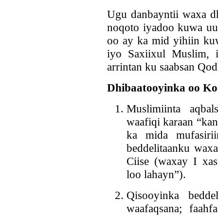
Ugu danbayntii waxa dh
noqoto iyadoo kuwa uu
oo ay ka mid yihiin kuw
iyo Saxiixul Muslim,
arrintan ku saabsan Qod
Dhibaatooyinka oo Ko
Muslimiinta aqbal
waafiqi karaan “ka
ka mida mufasirii
beddelitaanku wax
Ciise (waxay I xa
loo lahayn”).
Qisooyinka bedde
waafaqsana; faahf