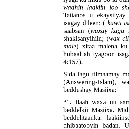
wadhin laakiin loo sh
Tatianos u ekaysiiyay 
isagay dileen; (
kuwii is
saabsan (
waxay kaga s
shakisanyihiin; (
wax ci
male
) xitaa malena ku
hubaal ah iyagoon isag
4:157).
Sida lagu tilmaamay me
(Answering-Islam), w
beddeshay Masiixa:
“1. Ilaah waxa uu sa
beddelkii Masiixa. Mi
beddelitaanka, laakii
dhibaatooyin badan. 