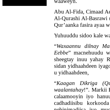
waaweyn.
Abu Al-Fida, Cimaad Ad
Al-Qurashi Al-Basrawi 
Qur’aanka fasira ayaa w
Yuhuuddu sidoo kale w
“
Waxaannu dilnay Mas
Eebbe
” macnehuudu wa
sheegtay inuu yahay 
sidan yidhaahdeen iyago
u yidhaahdeen,
“
Kaagan Dikriga (Qu
waalantahay
!”. Markii
calaamooyin iyo hanu
cadhadiisibu korkood
nebinimadiisa iyo mu