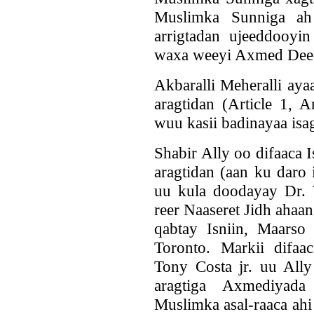
Muslimka Sunniga ah
arrigtadan ujeeddooyi
waxa weeyi Axmed Deed
Akbaralli Meheralli ay
aragtidan (Article 1, A
wuu kasii badinayaa isag
Shabir Ally oo difaaca 
aragtidan (aan ku daro
uu kula doodayay Dr. W
reer Naaseret Jidh ahaa
qabtay Isniin, Maars
Toronto. Markii difaa
Tony Costa jr. uu Ally
aragtiga Axmediyad
Muslimka asal-raaca ahi