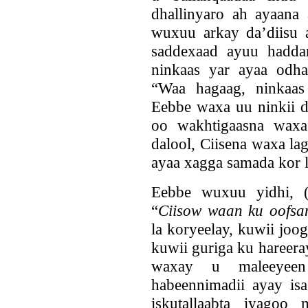
dhallinyaro ah ayaana a
wuxuu arkay da’diisu 
saddexaad ayuu haddan
ninkaas yar ayaa odha
“Waa hagaag, ninkaas
Eebbe waxa uu ninkii dh
oo wakhtigaasna waxa
dalool, Ciisena waxa la
ayaa xagga samada kor 
Eebbe wuxuu yidhi, 
“
Ciisow waan ku oofsa
la koryeelay, kuwii joo
kuwii guriga ku hareera
waxay u maleeyeen
habeennimadii ayay is
iskutallaabta iyagoo