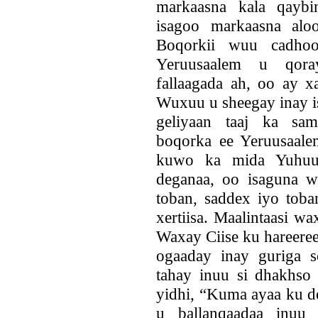
markaasna kala qaybi
isagoo markaasna alo
Boqorkii wuu cadhoo
Yeruusaalem u qora
fallaagada ah, oo ay x
Wuxuu u sheegay inay is
geliyaan taaj ka sam
boqorka ee Yeruusaal
kuwo ka mida Yuhuud
deganaa, oo isaguna w
toban, saddex iyo tob
xertiisa. Maalintaasi w
Waxay Ciise ku hareeree
ogaaday inay guriga s
tahay inuu si dhakhso 
yidhi, “Kuma ayaa ku de
u ballanqaadaa inuu