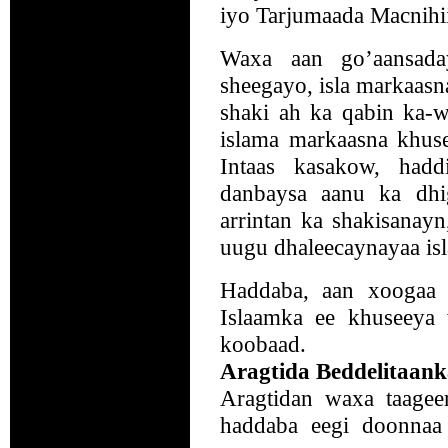
iyo Tarjumaada Macnihi
Waxa aan go’aansad
sheegayo, isla markaas
shaki ah ka qabin ka-w
islama markaasna khuse
Intaas kasakow, had
danbaysa aanu ka dhi
arrintan ka shakisanay
uugu dhaleecaynayaa is
Haddaba, aan xoogaa 
Islaamka ee khuseeya 
koobaad.
Aragtida Beddelitaan
Aragtidan waxa taagee
haddaba eegi doonnaa