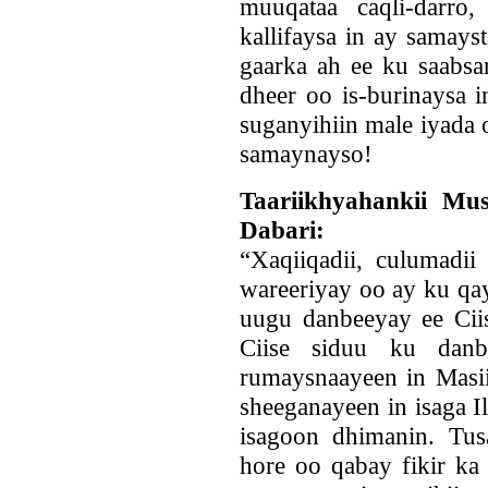
muuqataa caqli-darro
kallifaysa in ay samays
gaarka ah ee ku saabsa
dheer oo is-burinaysa 
suganyihiin male iyada
samaynayso!
Taariikhyahankii Mus
Dabari:
“Xaqiiqadii, culumadi
wareeriyay oo ay ku qa
uugu danbeeyay ee Ciis
Ciise siduu ku danb
rumaysnaayeen in Masi
sheeganayeen in isaga I
isagoon dhimanin. Tus
hore oo qabay fikir k