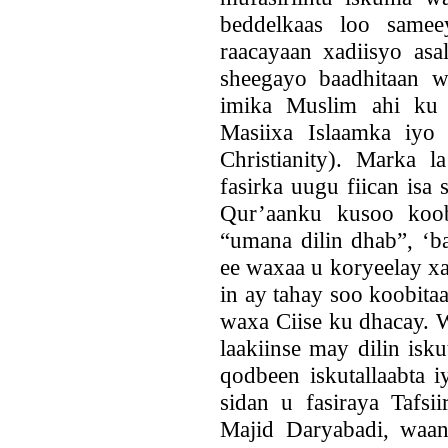
beddelkaas loo same
raacayaan xadiisyo as
sheegayo baadhitaan 
imika Muslim ahi ku 
Masiixa Islaamka iyo 
Christianity). Marka l
fasirka uugu fiican isa
Qur’aanku kusoo koo
“umana dilin dhab”, ‘ba
ee waxaa u koryeelay xa
in ay tahay soo koobita
waxa Ciise ku dhacay. W
laakiinse may dilin is
qodbeen iskutallaabta 
sidan u fasiraya Tafsi
Majid Daryabadi, waan