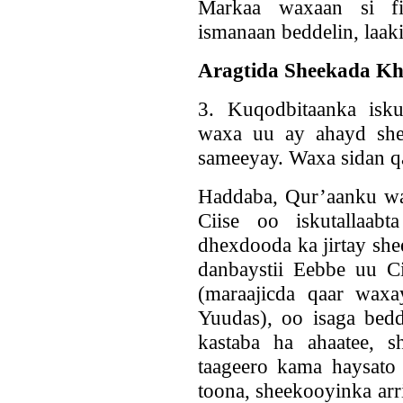
Markaa waxaan si fi
ismanaan beddelin, laaki
Aragtida Sheekada Kh
3. Kuqodbitaanka isku
waxa uu ay ahayd she
sameeyay. Waxa sidan
Haddaba, Qur’aanku wa
Ciise oo iskutallaab
dhexdooda ka jirtay she
danbaystii Eebbe uu Ci
(maraajicda qaar waxa
Yuudas), oo isaga bedde
kastaba ha ahaatee, s
taageero kama haysato 
toona, sheekooyinka arri