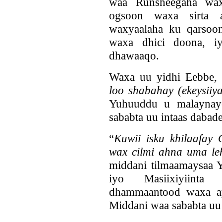
waa Runsheegaha wax
ogsoon waxa sirta a
waxyaalaha ku qarsoo
waxa dhici doona, 
dhawaaqo.
Waxa uu yidhi Eebbe, 
loo shabahay (ekeysiiya
Yuhuuddu u malaynaye
sababta uu intaas dabad
“
Kuwii isku khilaafay 
wax cilmi ahna uma le
middani tilmaamaysaa Y
iyo Masiixiyiinta
dhammaantood waxa ay
Middani waa sababta uu