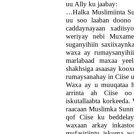
uu Ally ku jaabay:
…Halka Muslimiinta Sun
uu soo laaban doono 
caddaynayaan xadiisy
weriyay nebi Muxamed
suganyihiin saxiixayn
waxa ay rumaysanyihii
marlabaad maxaa yee
shakhsiga asaasay koox
rumaysanahay in Ciise 
Waxa ay u muuqataa ha
arrinta ah Ciise o
iskutallaabta korkeeda
raacaan Muslimka Sunni
qof Ciise ku beddelay 
waxaan arkay inkasto
mufasiriintu iskuma w