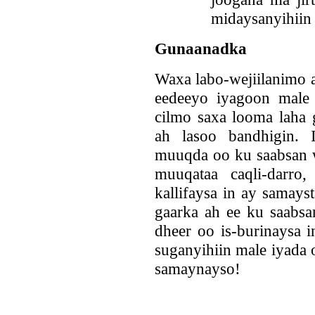
midaysanyihiin
Gunaanadka
Waxa labo-wejiilanimo a
eedeeyo iyagoon male
cilmo saxa looma laha 
ah lasoo bandhigin. 
muuqda oo ku saabsan w
muuqataa caqli-darro
kallifaysa in ay samays
gaarka ah ee ku saabsa
dheer oo is-burinaysa 
suganyihiin male iyada
samaynayso!