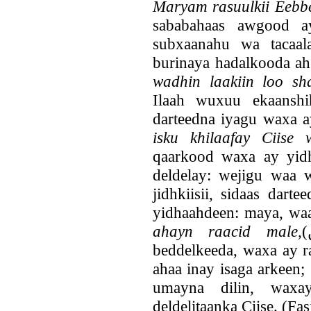
Maryam rasuulkii Eebb
sababahaas awgood a
subxaanahu wa tacaal
burinaya hadalkooda ah 
wadhin laakiin loo sha
Ilaah wuxuu ekaanshih
darteedna iyagu waxa a
isku khilaafay Ciise
qaarkood waxa ay yidh
deldelay: wejigu waa w
jidhkiisii, sidaas dar
yidhaahdeen: maya, waa
ahayn raacid male,
(الااتباع الطن), waxa weeyi: taas
beddelkeeda, waxa ay r
ahaa inay isaga arkeen;
umayna dilin, waxay
deldelitaanka Ciise. (Fas