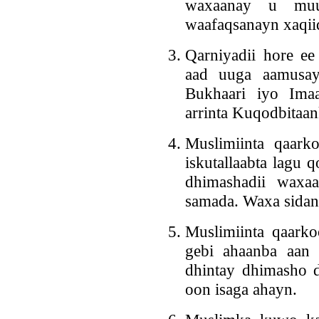
waxaanay u muuq
waafaqsanayn xaqii
Qarniyadii hore e
aad uuga aamusayo
Bukhaari iyo Im
arrinta Kuqodbitaank
Muslimiinta qaark
iskutallaabta lagu
dhimashadii waxa
samada. Waxa sidan 
Muslimiinta qaarko
gebi ahaanba aan i
dhintay dhimasho d
oon isaga ahayn.