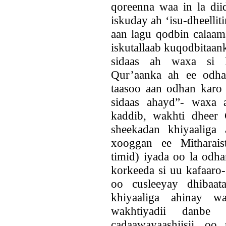
qoreenna waa in la dii
iskuday ah ‘isu-dheellit
aan lagu qodbin calaam
iskutallaab kuqodbitaank
sidaas ah waxa si 
Qur’aanka ah ee odha
taasoo aan odhan karo
sidaas ahayd”- waxa 
kaddib, wakhti dheer 
sheekadan khiyaaliga 
xooggan ee Mitharais
timid) iyada oo la odh
korkeeda si uu kafaaro
oo cusleeyay dhibaat
khiyaaliga ahinay 
wakhtiyadii danbe
cadaawayaashiisii, oo