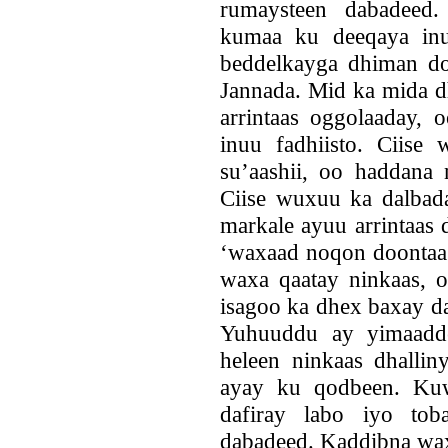
rumaysteen dabadeed.
kumaa ku deeqaya inu
beddelkayga dhiman do
Jannada. Mid ka mida d
arrintaas oggolaaday, 
inuu fadhiisto. Ciise
su’aashii, oo haddana 
Ciise wuxuu ka dalbada
markale ayuu arrintaas 
‘waxaad noqon doontaa 
waxa qaatay ninkaas, 
isagoo ka dhex baxay da
Yuhuuddu ay yimaadde
heleen ninkaas dhallin
ayay ku qodbeen. Kuw
dafiray labo iyo tob
dabadeed. Kaddibna wa