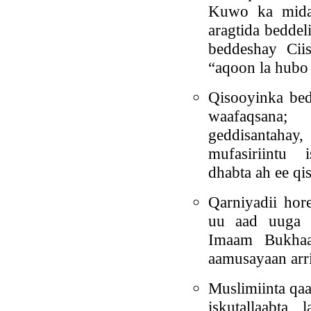
Kuwo ka mida 
aragtida bedde
beddeshay Cii
“aqoon la hubo 
Qisooyinka be
waafaqsana
geddisantaha
mufasiriintu 
dhabta ah ee qi
Qarniyadii ho
uu aad uuga a
Imaam Bukha
aamusayaan arri
Muslimiinta qa
iskutallaabta