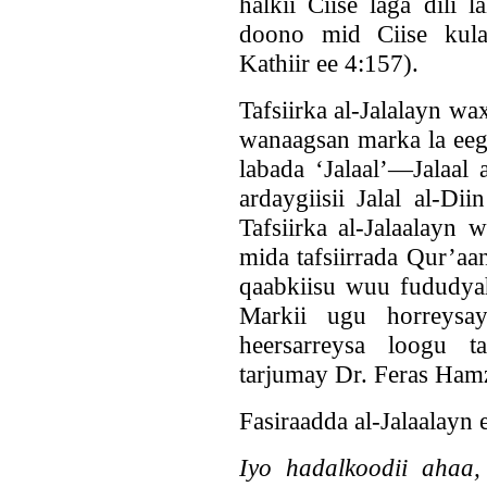
halkii Ciise laga dili
doono mid Ciise kula 
Kathiir ee 4:157).
Tafsiirka al-Jalalayn w
wanaagsan marka la eeg
labada ‘Jalaal’—Jalaal 
ardaygiisii Jalal al-Di
Tafsiirka al-Jalaalayn
mida tafsiirrada Qur’a
qaabkiisu wuu fududyah
Markii ugu horreysay
heersarreysa loogu t
tarjumay Dr. Feras Ham
Fasiraadda al-Jalaalayn 
Iyo hadalkoodii ahaa,