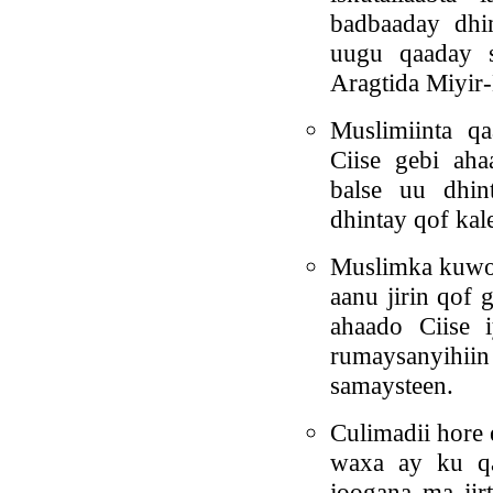
badbaaday dhi
uugu qaaday 
Aragtida Miyir-
Muslimiinta q
Ciise gebi aha
balse uu dhin
dhintay qof kal
Muslimka kuwo 
aanu jirin qof 
ahaado Ciise 
rumaysanyihii
samaysteen.
Culimadii hore
waxa ay ku qa
joogana ma jir