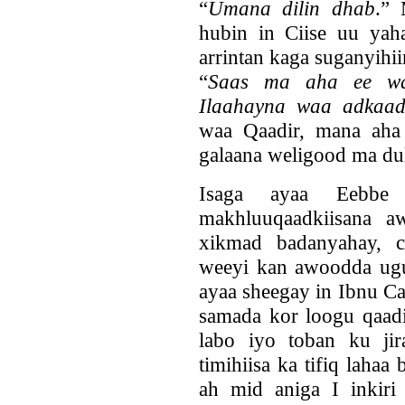
“
Umana dilin dhab
.”
hubin in Ciise uu yah
arrintan kaga suganyihii
“
Saas ma aha ee wax
Ilaahayna waa adkaad
waa Qaadir, mana aha
galaana weligood ma du
Isaga ayaa Eebb
makhluuqaadkiisana a
xikmad badanyahay, c
weeyi kan awoodda ugu 
ayaa sheegay in Ibnu Ca
samada kor loogu qaadin
labo iyo toban ku ji
timihiisa ka tifiq laha
ah mid aniga I inkiri