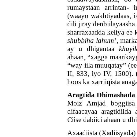
rumaystaan arrintan- 
(waayo wakhtiyadaas, i
dili jiray denbiilayaash
sharraxaadda keliya ee
shubbiha lahum
’, mark
ay u dhigantaa
khuyil
ahaan, “xagga maankayg
“way iila muuqatay” (ee
II, 833, iyo IV, 1500).
hoos ka xarriiqista ana
Aragtida Dhimashada 
Moiz Amjad boggiisa
difaacayaa aragtidiid
Ciise dabiici ahaan u dhi
Axaadiista (Xadiisyada)