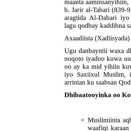
maanta aaminsanyihiin
b. Jarir al-Tabari (839-
aragtida Al-Dabari iyo 
lagu qodbay kaddibna s
Axaadiista (Xadiisyada)
Ugu danbayntii waxa dh
noqoto iyadoo kuwa uu
oo ay ka mid yihiin kuw
iyo Saxiixul Muslim,
arrintan ku saabsan Qod
Dhibaatooyinka oo Ko
Muslimiinta aq
waafiqi karaan