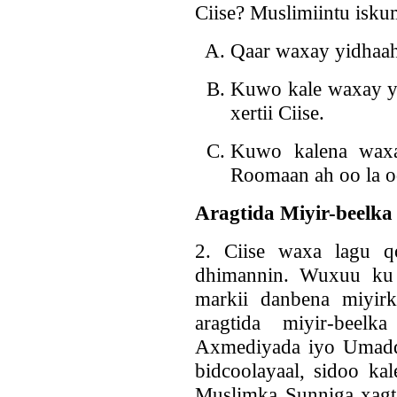
Ciise? Muslimiintu isk
Qaar waxay yidhaa
Kuwo kale waxay y
xertii Ciise.
Kuwo kalena waxa
Roomaan ah oo la od
Aragtida Miyir-beelka
2. Ciise waxa lagu qo
dhimannin. Wuxuu ku m
markii danbena miyirki
aragtida miyir-beel
Axmediyada iyo Umadda
bidcoolayaal, sidoo ka
Muslimka Sunniga xagta