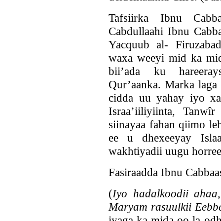
Tafsiirka Ibnu Cabba
Cabdullaahi Ibnu Cabb
Yacquub al- Firuzabad
waxa weeyi mid ka mida
bii’ada ku hareerays
Qur’aanka. Marka laga 
cidda uu yahay iyo xaq
Israa’iiliyiinta, Tanw
siinayaa fahan qiimo le
ee u dhexeeyay Isla
wakhtiyadii uugu horree
Fasiraadda Ibnu Cabbaa
(
Iyo hadalkoodii ahaa
Maryam rasuulkii Eebb
iyaga ka mida oo la odha