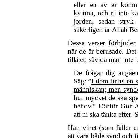
eller en av er komme
kvinna, och ni inte kan 
jorden, sedan stryk
säkerligen är Allah Be
Dessa verser förbjuder
när de är berusade. Det 
tillåtet, såvida man inte b
De frågar dig angåen
Säg: ”
I dem finns en
människan; men synde
hur mycket de ska spe
behov.” Därför Gör A
att ni ska tänka efter.
Här, vinet (som faller 
att vara både synd och t