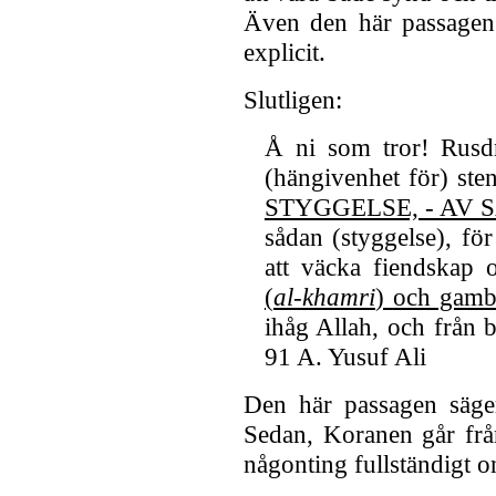
Även den här passagen 
explicit.
Slutligen:
Å ni som tror! Rusd
(hängivenhet för) ste
STYGGELSE, - AV
sådan (styggelse), för
att väcka fiendskap 
(
al-khamri
) och gamb
ihåg Allah, och från b
91 A. Yusuf Ali
Den här passagen säger
Sedan, Koranen går från
någonting fullständigt o