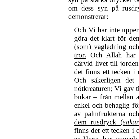
om dess syn på rusdryc
demonstrerar:
Och Vi har inte uppen
göra det klart för d
(som) vägledning och
tror.
Och Allah har s
därvid livet till jord
det finns ett tecken i 
Och säkerligen det f
nötkreaturen; Vi gav ti
bukar – från mellan a
enkel och behaglig fö
av palmfrukterna oc
dem rusdryck (
saka
finns det ett tecken i 
er Herre har uppenba