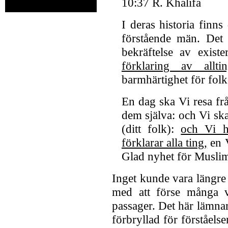
10:37 R. Khalifa
I deras historia finns 
förstående män. Det ä
bekräftelse av exist
förklaring av alltin
barmhärtighet för folk
En dag ska Vi resa frå
dem själva: och Vi sk
(ditt folk):
och Vi h
förklarar alla ting,
en V
Glad nyhet för Muslim
Inget kunde vara längre
med att förse många vik
passager. Det här lämnar 
förbryllad för förståels