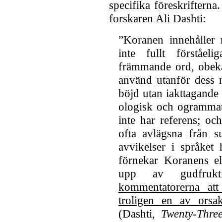
specifika föreskrifterna
forskaren Ali Dashti:
”Koranen innehåller
inte fullt förståe
främmande ord, obeka
använd utanför dess 
böjd utan iakttagand
ologisk och ogramma
inte har referens; o
ofta avlägsna från s
avvikelser i språket 
förnekar Koranens el
upp av gudfruk
kommentatorerna att
troligen en av orsak
(Dashti,
Twenty-Thre