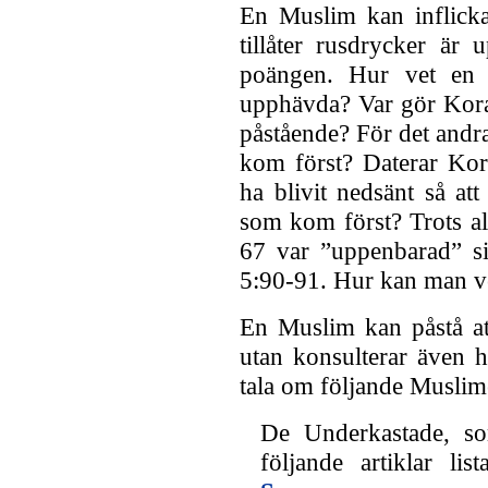
En Muslim kan inflicka
tillåter rusdrycker är
poängen. Hur vet en M
upphävda? Var gör Korane
påstående? För det andr
kom först? Daterar Kor
ha blivit nedsänt så at
som kom först? Trots all
67 var ”uppenbarad” si
5:90-91. Hur kan man ve
En Muslim kan påstå at
utan konsulterar även had
tala om följande Muslime
De Underkastade, som
följande artiklar li