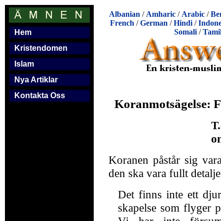
Albanian
/
Amharic
/
Arabic
/
Be
French
/
German
/
Hindi
/
Indone
Somali
/
Tami
Hem
Kristendomen
Islam
Nya Artiklar
Kontakta Oss
Koranmotsägelse: Fu
T
o
Koranen påstår sig vara
den ska vara fullt detalje
Det finns inte ett dju
skapelse som flyger på
Vi har inte förs