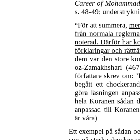
Career of Mohamma
s. 48-49; understrykni
“För att summera,
mer
från normala reglerna
noterad. Därför har ko
förklaringar och rättf
dem var den store k
oz-Zamakhshari (46
författare skrev om: 
begått ett chockerand
göra läsningen anpass
hela Koranen sådan d
anpassad till Koranen
är våra)
Ett exempel på sådan oe
syn på starka drycker o