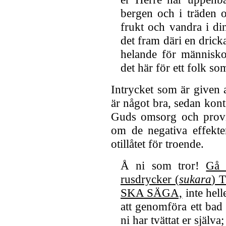
bergen och i träden 
frukt och vandra i d
det fram däri en drick
helande för människor
det här för ett folk so
Intrycket som är given 
är något bra, sedan kon
Guds omsorg och provia
om de negativa effekte
otillåtet för troende.
Å ni som tror!
Gå 
rusdrycker (
sukara
) 
SKA SÄGA,
inte hell
att genomföra ett bad -
ni har tvättat er själva