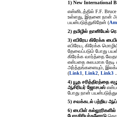
1) New International 
என்னிடத்தில் F.F. Bruc
உள்ளது, இதனை நான் அட
பயன்படுத்துகிறேன் (
Am
2) தமிழில் தானியேல் ர
3) எபிரேய கிரேக்க பைப
எபிரேய, கிரேக்க மொழி
தேவைப்படும் போது பயன்
கிரேக்க வார்த்தை வேதா
என்பதை சுலபமாக தேடி 
அர்த்தங்களையும், இலக
(
Link1
,
Link2
,
Link3
..
4) யூத சரித்திரத்தை எழு
ஆசிரியர் ஜோசபஸ்
என்ப
போது நான் பயன்படுத்து
5) சவக்கடல் பற்றிய ஆய்
6) பைபிள் கல்லூரிகளில்
பேராசிரியர்களோடு
தொட