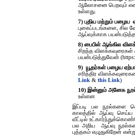
ஆலோசனை பெறவும் எனக்கு
உள்ளது.
7) புதிய மற்றும் பழைய 
புகைப்படங்களை, சில
ஆய்வுக்காக பயன்படுத்தம
8) பைபிள் ஆங்கில விளக
சிறந்த விளக்கவுரைகள
பயன்படுத்துவேன் (https
9) யூதர்கள் பழைய ஏற்ப
சரித்திர விளக்கவுரைக
Link
&
this Link
)
10) இன்னும் அனேக நூல்
உள்ளன
இப்படி பல நூல்களை 
காலத்தில் ஆய்வு செய்ய 
வீட்டில் உட்கார்ந்துக்கொ
பல அறிய ஆய்வு நூல்களை
புத்தகம் எழுதுகிறேன் என்