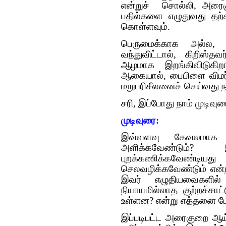
என்றுச் சொல்லி, அரைக
பதில்களை எழுதுவது தற்க
கொள்ளவும்.
பெருமைக்காக அல்ல, 
வந்துவிட்டால், கிறிஸ்
ஆழமாக இறங்கிவிடுகிற
ஆகையால், பைபிளை விமர்
மறுபரிசீலனைச் செய்வது ந
சரி, இப்போது நாம் முடிவு
முடிவுரை:
இவ்வளவு கேவலமாக 
அளிக்க‌வேண்டும்?
புறக்கணிக்கவேண்டி
செலவழிக்கவேண்டும் என்
இவர் எழுதியவைகளி
நியாயமில்லாத குற்றச்சா
உள்ளன? என்று எத்தனை பேரு
இப்படிபட்ட அரைகுறை ஆய