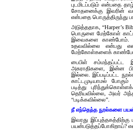
புடமிடப்படும் என்பதை தாழ
சோதனைக்கு இவரின் வரிக
என்பதை பொருத்திருந்து ப
அடுத்ததாக, “Harper’s Bib
பொருளை மேற்கோள் காட்ட
இவைகளை காண்போம். இ
உதவவில்லை என்பது எ
மேற்கோள்களைக் காண்போ
பைபிள் சம்மந்தப்பட்ட
அகராதிகளை, இன்ன பிற
இல்லை. இப்படிப்பட்ட நூ
காட்டமுடியாமல் போகும
படித்து புரிந்துக்கொ
தெரியவில்லை, அவர் அந்
“படிக்கவில்லை”.
நீ எந்தெந்த நூல்களை பயன
இவரது இப்புத்தகத்திற்க
பயன்படுத்தப்போகிறாய்? என