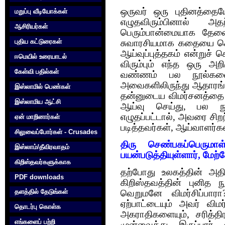
ஒருவர் ஒரு புதினத்த
மறுப்பு வீடியோக்கள்
எழுதவிரும்பினால் அ
ஆசிரியர்கள்
பெரும்பான்மையாக‌ தேவைப
புதிய கட்டுரைகள்
சுவாரசியமாக கதையை கொ
ஆய்வுப்புத்தகம் என்றுச் 
ஈமெயில் உரையாடல்
விரும்பும் எந்த ஒரு அற
கேள்வி பதில்கள்
வண்ணம் பல நூல்களை 
அவைகளிலிருந்து ஆதாரங்
இஸ்லாமில் பெண்கள்
தன்னுடைய விமர்சனத்தை ம
இஸ்லாமிய ஆட்சி
ஆய்வு செய்து, பல நூ
எழுதப்பட்டால், அவரை சிற
ஏன் மாறினார்கள்
படித்தவர்கள், ஆய்வாளர்
சிலுவைப்போர்கள் - Crusades
திரு செண்பகப்பெரும
இஸ்லாம்/தீவிரவாதம்
பயன்படுத்தியுள்ளார், மேற்
கிறிஸ்தவர்களுக்காக‌
தற்போது உலகத்தின் அ
PDF downloads
கிறிஸ்தவத்தின் புனித ந
தளத்தில் தேடுங்கள்
வெறுமனே விமர்சிப்பார
ஏற்பாட்டையும் அவர் விம
தொடர்பு கொள்க‌
அகராதிகளையும், சரித்த
எங்களைப் பற்றி
முன்வைத்து இருப்பார்