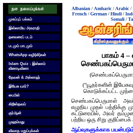
Albanian
/
Amharic
/
Arabic
/
French
/
German
/
Hindi
/
Ind
Somali
/
Ta
முகப்புப் பக்கம்
இஸ்லாமிய அகராதி
தளவரைப் படம்
படமும் பாடமும்
பாகம் 4 –
WhatsApp வழி(லி)கள்
செண்பகப்பெருமா
Islam Quiz - இஸ்லாம்
வினாடிவினா
(செண்பகப்பெருமாள
தேவன் & அல்லாஹ்
(“யூதர்களின் இயேசுவும
இயேசு யார்?
கொடுக்கப்பட்ட முந்
பைபிள்
செண்பகப்பெருமாள் அவர
கிறிஸ்தவம்
எழுதிய முதல் பத்திக்கு 
கட்டுரையில், அவர் தம்ம
குர்‍ஆன்
பற்றிய‌ ஒரு சிறு குறிப்பை
முஹம்மது
ஆய்வுகளுக்காக பயன்படும்
விவாத மறுப்புக்கள்