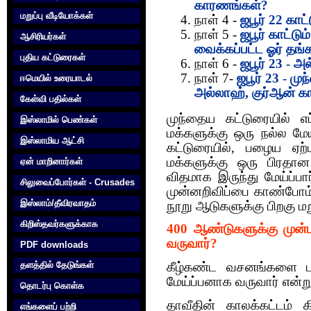
காரணங்கள்?
மறுப்பு வீடியோக்கள்
நாள் 4 -
ஜபூர் 22 கா
நாள் 5 -
ஜபூர் காட்டும
ஆசிரியர்கள்
வைக்கப்பட்ட ஓர் தங்க
புதிய கட்டுரைகள்
நாள் 6 -
ஜபூர் 23 - அ
நாள் 7-
ஜபூர் 23 - ம
ஈமெயில் உரையாடல்
அல்லாஹ், குர்‍ஆன் 
கேள்வி பதில்கள்
முந்தைய கட்டுரையில் எ
இஸ்லாமில் பெண்கள்
மக்களுக்கு ஒரு நல்ல மே
இஸ்லாமிய ஆட்சி
கட்டுரையில், பழைய ஏற்ப
மக்களுக்கு ஒரு பிரதா
ஏன் மாறினார்கள்
விதமாக‌ இருந்து மேய்ப்பா
சிலுவைப்போர்கள் - Crusades
முன்னறிவிப்பை காண்போம். 
இஸ்லாம்/தீவிரவாதம்
நூறு ஆடுகளுக்கு பிறகு மற
கிறிஸ்தவர்களுக்காக‌
400 ஆண்டுகளுக்கு முன்பு 
வருவார்?
PDF downloads
தளத்தில் தேடுங்கள்
கீழ்கண்ட வசனங்களை படி
மேய்ப்பனாக வருவார் என்ற
தொடர்பு கொள்க‌
தாவீதின் காலக்கட்டம் க
எங்களைப் பற்றி