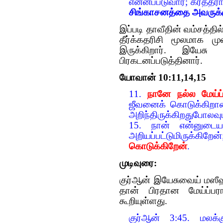
என்னப்படுவார்; கர்த்த
சிங்காசனத்தை அவருக்கு
இப்படி தாவீதின் வம்சத்தி
தீர்க்கதரிசி மூலமாக ம
இருக்கிறார். இயேச
பிரகடனப்படுத்தினார்.
யோவான் 10:11,14,15
11.
நானே நல்ல மேய்ப
ஜீவனைக் கொடுக்கிறான
அறிந்திருக்கிறதுபோலவு
15. நான் என்னுடை
அறியப்பட்டுமிருக்கி
கொடுக்கிறேன்
.
முடிவுரை:
குர்‍ஆன் இயேசுவைய் மஸீ
தான் பிரதான மேய்ப்பர
கூறியுள்ளது.
குர்‍ஆன் 3:45. மலக்