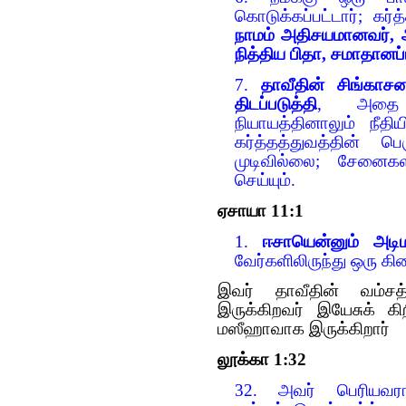
கொடுக்கப்பட்டார்; கர்
நாமம் அதிசயமானவர்,
நித்திய பிதா, சமாதானப்ப
7.
தாவீதின் சிங்காச
திடப்படுத்தி
, அதை இ
நியாயத்தினாலும் நீதி
கர்த்தத்துவத்தின் பெ
முடிவில்லை; சேனைக
செய்யும்.
ஏசாயா 11:1
1.
ஈசாயென்னும் அடிமர
வேர்களிலிருந்து ஒரு கிள
இவர் தாவீதின் வம்சத
இருக்கிறவர் இயேசுக் கி
மஸீஹாவாக இருக்கிறார்
லூக்கா 1:32
32. அவர் பெரியவரா