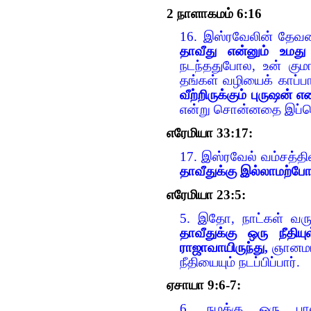
2 நாளாகமம் 6:16
16. இஸ்ரவேலின் தேவ
தாவீது என்னும் உமத
நடந்ததுபோல, உன் குமார
தங்கள் வழியைக் காப்
வீற்றிருக்கும் புருஷன
என்று சொன்னதை இப்பொ
எரேமியா 33:17:
17. இஸ்ரவேல் வம்சத்த
தாவீதுக்கு இல்லாமற்ப
எரேமியா 23:5:
5. இதோ, நாட்கள் வரும
தாவீதுக்கு ஒரு நீதி
ராஜாவாயிருந்து,
ஞானமாய
நீதியையும் நடப்பிப்பார்.
ஏசாயா 9:6-7:
6. நமக்கு ஒரு பால