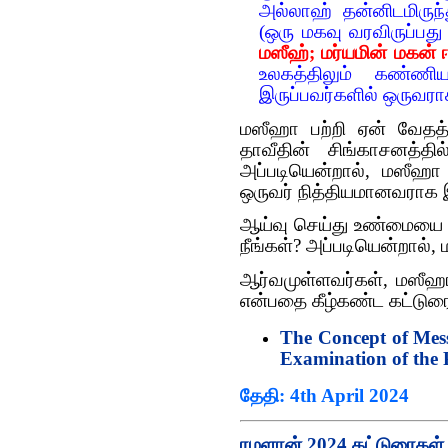
அல்லாஹ் தன்னிடமிருந
(ஒரு மகவு வரவிருப்பது
மஸீஹ்;
மர்யமின் மகன் 
உலகத்திலும் கண்ணிய
இருப்பவர்களில் ஒருவராக
மஸீஹா பற்றி ஏன் வேதத்த
தாவீதின் சிங்காசனத்தில
அப்படியென்றால், மஸீஹா
ஒருவர் நித்தியமானவராக
ஆய்வு செய்து உண்மையை 
நீங்கள்? அப்படியென்றால்,
ஆர்வமுள்ளவர்கள், மஸீஹா
என்பதை கீழ்கண்ட கட்டுரையி
The Concept of Mes
Examination of the
தேதி: 4th April 2024
ரமளான் 2024 கட்டுரைகள்