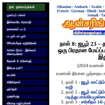
Albanian
/
Amharic
/
Arabic
/
French
/
German
/
Hindi
/
Ind
Somali
/
Ta
முகப்புப் பக்கம்
இஸ்லாமிய அகராதி
தளவரைப் படம்
படமும் பாடமும்
நாள் 8: ஜபூர் 23 –
WhatsApp வழி(லி)கள்
ஒரு பிரதான மேய்ப்ப
Islam Quiz - இஸ்லாம்
வினாடிவினா
இத
தேவன் & அல்லாஹ்
(2024 ரமளான் - 
இயேசு யார்?
ரமளான் தியான முந்தைய க
பைபிள்
நாள் 1 -
ஜபூர் காட்டும
கிறிஸ்தவம்
வழி
குர்‍ஆன்
நாள் 2 -
ஜபூர் காட்டும
முஹம்மது
படித்து பாக்கியமுள
நாள் 3 -
சங்கீதம் 1ல
விவாத மறுப்புக்கள்