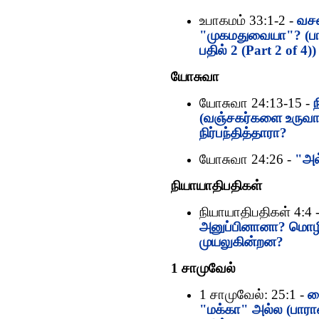
உபாகமம் 33:1-2 -
வசன
"முகமதுவையா"? (பா
பதில் 2 (Part 2 of 4))
யோசுவா
யோசுவா 24:13-15 -
(வஞ்சகர்களை உருவாக
நிர்பந்தித்தாரா?
யோசுவா 24:26 -
"அல
நியாயாதிபதிகள்
நியாயாதிபதிகள் 4:4 
அனுப்பினானா? மொழ
முயலுகின்றன?
1 சாமுவேல்
1 சாமுவேல்: 25:1 -
ப
"மக்கா" அல்ல (பாரா