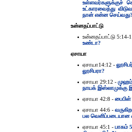
உள்ளவர்களுக்குச் சொ
உட்காரவைத்து விடுவ
நான் என்ன செய்வது
உன்னதப்பாட்டு
உன்னதப்பாட்டு 5:14-1
உண்டா?
ஏசாயா
ஏசாயா14:12 -
லூசிபர
லூசிபரா?
ஏசாயா 29:12 -
முஹம்
நாயக் இஸ்லாமுக்கு இ
ஏசாயா 42:8 -
பைபிள் 
ஏசாயா 44:6 -
வருகிற
பல வெளிப்படையான ச
ஏசாயா 45:1 -
பாகம் 