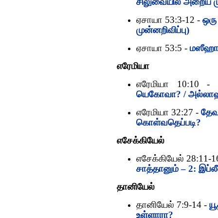
சிலுவையில் அறைய ம
ஏசாயா 53:3-12 -
ஒரு
முன்னறிவிப்பு)
ஏசாயா 53:5 -
மஸீஹா,
எரேமியா
எரேமியா 10:10 -
யெகோவா? / அல்லா
எரேமியா 32:27 -
தேவ
கொள்வதெப்படி?
எசேக்கியேல்
எசேக்கியேல் 28:11-1
சாத்தானும் – 2: இப்ல
தானியேல்
தானியேல் 7:9-14 -
யூ
உள்ளாரா?