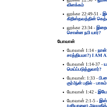
விளக்கம்
லூக்கா 22:49-51 -
இஸ
கிறிஸ்தவத்தின் கெத
லூக்கா 23:34 -
இறைவ
சொன்ன நபி யார்?
யோவான்
யோவான் 1:14 -
நான்
சாத்தியமா?) I AM
யோவான் 1:14-37 -
ய
மெய்ப்படுத்துவார்?
யோவான்: 1:33 -
பி.ஜ
குர்‍ஆன் பதில் - பாகம்
யோவான் 1:42 -
இயேச
யோவான் 2:1-5 -
இஸ்
(மரியாளை) அவமதித்