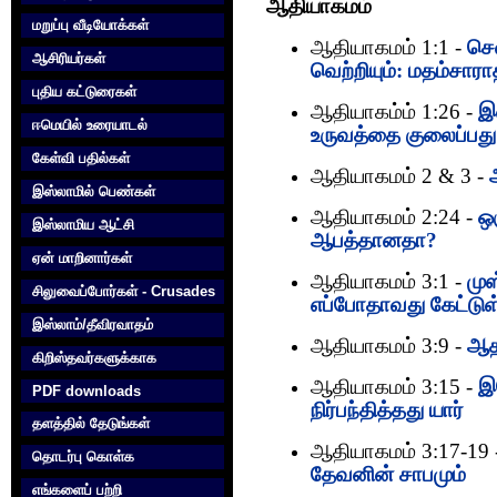
ஆதியாகமம்
மறுப்பு வீடியோக்கள்
ஆதியாகமம் 1:1 -
செ
ஆசிரியர்கள்
வெற்றியும்: மதம்சார
புதிய கட்டுரைகள்
ஆதியாகம்ம் 1:26 -
இற
ஈமெயில் உரையாடல்
உருவத்தை குலைப்பத
கேள்வி பதில்கள்
ஆதியாகமம் 2 & 3 -
இஸ்லாமில் பெண்கள்
ஆதியாகமம் 2:24 -
ஒ
இஸ்லாமிய ஆட்சி
ஆபத்தானதா?
ஏன் மாறினார்கள்
ஆதியாகமம் 3:1 -
முஸ
சிலுவைப்போர்கள் - Crusades
எப்போதாவது கேட்டுள
இஸ்லாம்/தீவிரவாதம்
ஆதியாகமம் 3:9 -
ஆதா
கிறிஸ்தவர்களுக்காக‌
ஆதியாகமம் 3:15 -
இ
PDF downloads
நிர்பந்தித்தது யார்
தளத்தில் தேடுங்கள்
ஆதியாகமம் 3:17-19
தொடர்பு கொள்க‌
தேவனின் சாபமும்
எங்களைப் பற்றி