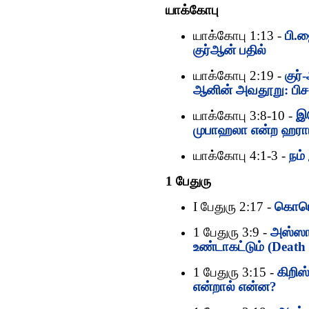
யாக்கோபு
யாக்கோபு 1:13 -
பி.ஜ
குர்‍ஆன் பதில்
யாக்கோபு 2:19 -
குர
ஆனின் அவதூறு: பிசா
யாக்கோபு 3:8-10 -
இய
முபாஹலா என்ற ஹரா
யாக்கோபு 4:1-3 -
நம்
1 பேதுரு
I பேதுரு 2:17 -
கொரொ
1 பேதுரு 3:9 -
அஸ்ஸாம
உண்டாகட்டும் (Deat
1 பேதுரு 3:15 -
கிறிஸ
என்றால் என்ன?