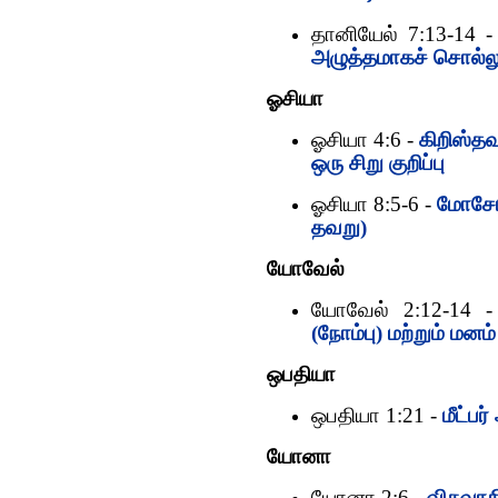
தானியேல் 7:13-14 
அழுத்தமாகச் சொல்லு
ஓசியா
ஓசியா 4:6 -
கிறிஸ்தவ
ஒரு சிறு குறிப்பு
ஓசியா 8:5-6 -
மோசேயு
தவறு)
யோவேல்
யோவேல் 2:12-14 
(நோம்பு) மற்றும் மனம்
ஒபதியா
ஒபதியா 1:21 -
மீட்ப
யோனா
யோனா 2:6 -
விசுவாச