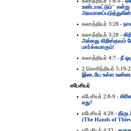
கலாத்தியர் 1:8-9 -
ஏன
உண்டாகட்டும்" என்ற
அவமானப்படுத்துகின்
க‌லாத்திய‌ர் 3:28 -
நான
கலாத்தியர் 3:28 -
கிற
அல்லது கிறிஸ்தவம் மேற
மார்க்கமாகும்!
கலாத்தியர் 4:7 -
நீ 
2 கொரிந்தியர் 5:19-2
இடையே உள்ள உண்மை
எபேசியர்
எபேசியர் 2:8-9 -
கிரி
எது?
எபேசியர் 4:28 -
திருட
(The Hands of Thiev
எபேசியர் 4:32 -
சமாத