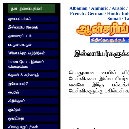
Albanian
/
Amharic
/
Arabic
/
French
/
German
/
Hindi
/
Ind
Somali
/
Ta
முகப்புப் பக்கம்
இஸ்லாமிய அகராதி
தளவரைப் படம்
படமும் பாடமும்
இஸ்லாமியர்களுக்க
WhatsApp வழி(லி)கள்
Islam Quiz - இஸ்லாம்
வினாடிவினா
பொதுவான பைபிள் விர
தேவன் & அல்லாஹ்
கேள்விகளை இஸ்லாமியர்கள்
இயேசு யார்?
எனவே இந்த பக்கத்தி
கேள்விகளுக்கு பதில்கள் த
பைபிள்
கிறிஸ்தவம்
குர்‍ஆன்
முஹம்மது
விவாத மறுப்புக்கள்