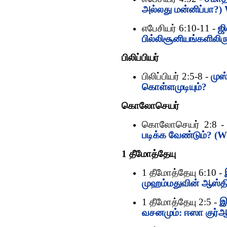
அல்லது மன்னிப்பா?)
எபேசியர் 6:10-11 -
ஜி
பில்லிசூனியங்களிலி
பிலிப்பியர்
பிலிப்பியர் 2:5-8 -
முஸ
கொள்ளமுடியும்?
கொலோசெயர்
கொலோசெயர் 2:8 
படிக்க வேண்டும்? (W
1 தீமோத்தேயு
1 தீமோத்தேயு 6:10 -
முஹம்மதுவின் ஆஸ்தி 
1 தீமோத்தேயு 2:5 -
இ
வசனமும்: ஈஸா குர்‍ஆ