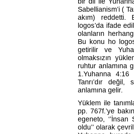
bir dil ile Yuha
Sabellianism’i ( T
akım) reddetti.
logos’da ifade edil
olanların herhangi 
Bu konu ho logos 
getirilir ve Yu
olmaksızın yükl
ruhtur anlamına ge
1.Yuhanna 4:16 
Tanrı’dır değil,
anlamına gelir.
Yüklem ile tanım
pp. 767f.’ye bakı
egeneto, ‘’İnsan 
oldu’’ olarak çevri