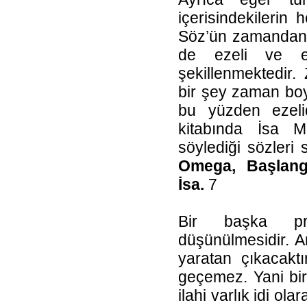
içerisindekilerin h
Söz’ün zamandan 
de ezeli ve e
şekillenmektedir
bir şey zaman boy
bu yüzden ezeli
kitabında İsa M
söylediği sözleri
Omega, Başlang
İsa.
7
Bir başka pro
düşünülmesidir. A
yaratan çıkacaktı
geçemez. Yani bir 
ilahi varlık idi ola