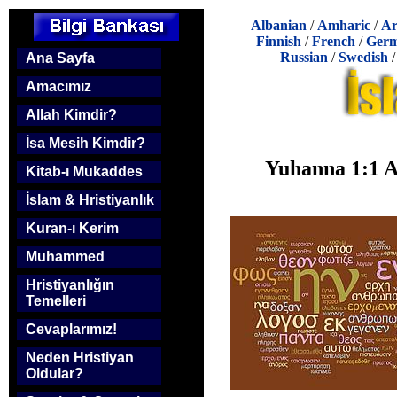
Albanian
/
Amharic
/
Ar
Finnish
/
French
/
Ger
Russian
/
Swedish
Ana Sayfa
Amacımız
Allah Kimdir?
İsa Mesih Kimdir?
Yuhanna 1:1 Ay
Kitab-ı Mukaddes
İslam & Hristiyanlık
Kuran-ı Kerim
Muhammed
Hristiyanlığın
Temelleri
Cevaplarımız!
Neden Hristiyan
Oldular?