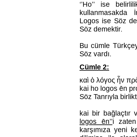
‘’Ho’’ ise belirl
kullanmasakda İng
Logos ise Söz de
Söz demektir.
Bu cümle Türkçeye
Söz vardı.
Cümle 2:
καὶ ὁ λόγος ἦν πρ
kai ho logos ēn pr
Söz Tanrıyla birlik
kai bir bağlaçtır 
logos ēn’’
i zate
karşımıza yeni ke