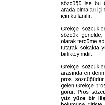
sözcüğü ise bu ön 
arada olmaları için
için kullanılır.
Grekçe sözcükler
sözcük genelde, 
olarak tercüme edi
tutarak sokakta y
birlikteyimdir.
Grekçe sözcükle
arasında en derin
pros sözcüğüdür
gelen Grekçe pro
görür. Pros sözc
yüz yüze bir ili
bölümüne girişte