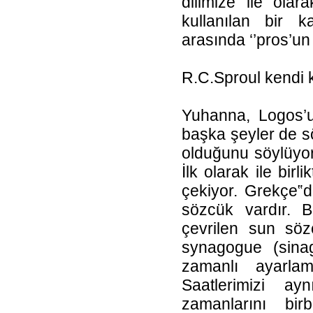
dilimize ile olar
kullanılan bir k
arasında ‘’pros’un
R.C.Sproul kendi k
Yuhanna, Logos’
başka şeyler de sö
olduğunu söylüyor.
İlk olarak ile birl
çekiyor. Grekçe‟de
sözcük vardır. B
çevrilen sun söz
synagogue (sinag
zamanlı ayarlam
Saatlerimizi ay
zamanlarını birbi