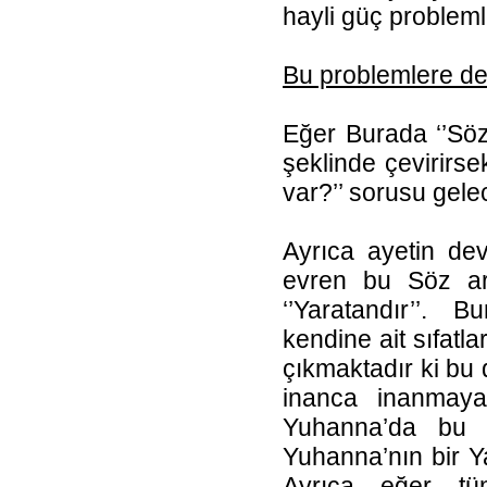
hayli güç probleml
Bu problemlere de
Eğer Burada ‘’Söz T
şeklinde çevirirs
var?’’ sorusu gelec
Ayrıca ayetin de
evren bu Söz ara
‘’Yaratandır’’. 
kendine ait sıfatla
çıkmaktadır ki bu d
inanca inanmaya
Yuhanna’da bu me
Yuhanna’nın bir 
Ayrıca eğer t