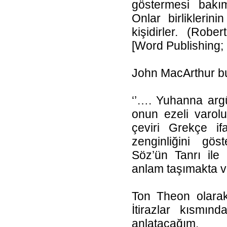
göstermesi bakı
Onlar birliklerini
kişidirler. (Robe
[Word Publishing;
John MacArthur bu
‘’…. Yuhanna argü
onun ezeli varoluş
çeviri Grekçe i
zenginliğini gö
Söz’ün Tanrı ile 
anlam taşımakta v
Ton Theon olarak
İtirazlar kısmın
anlatacağım.