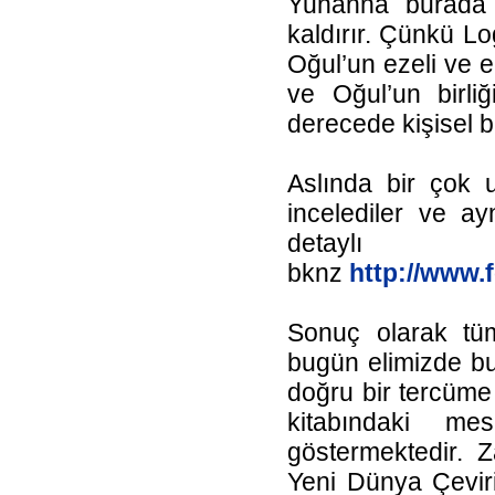
Yuhanna burada 
kaldırır. Çünkü Lo
Oğul’un ezeli ve e
ve Oğul’un birliğ
derecede kişisel bi
Aslında bir çok 
incelediler ve ay
detayl
bknz
http://www.
Sonuç olarak tüm
bugün elimizde bu
doğru bir tercüme
kitabındaki m
göstermektedir. Z
Yeni Dünya Çeviri