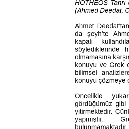
HOTHEOS Tanrı d
(Ahmed Deedat, Chr
Ahmet Deedat’tan
da şeyh’te Ahme
kapalı kulland
söylediklerinde
olmamasına karşın
konuyu ve Grek dil
bilimsel analizl
konuyu çözmeye ç
Öncelikle yuka
gördüğümüz gibi D
yitirmektedir. Çü
yapmıştır. 
bulunmamaktadır