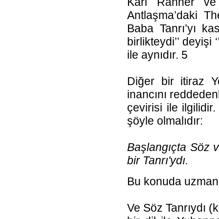
Karl Rahner ve d
Antlaşma’daki The
Baba Tanrı’yı kas
birlikteydi’’ deyişi
ile aynıdır. 5
Diğer bir itiraz 
inancını reddedenle
çevirisi ile ilgili
şöyle olmalıdır:
Başlangıçta Söz va
bir Tanrı'ydı.
Bu konuda uzman o
Ve Söz Tanrıydı (k