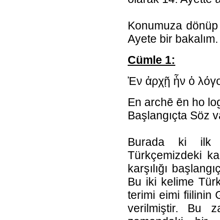
Konumuza dönüp b
Ayete bir bakalım.
Cümle 1:
Ἐν ἀρχῇ ἦν ὁ λόγ
En archē ēn ho lo
Başlangıçta Söz v
Burada ki ilk 
Türkçemizdeki kar
karşılığı başlangıç
Bu iki kelime Türk
terimi eimi fiilin
verilmiştir. Bu