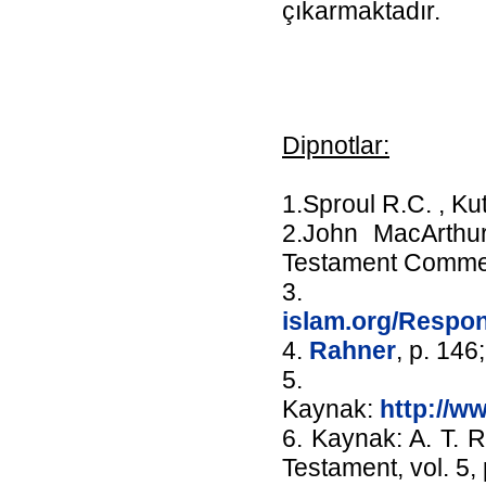
çıkarmaktadır.
Dipnotlar:
1.Sproul R.C. , Ku
2.John MacArthu
Testament Commen
3. Ka
islam.org/Respon
4.
Rahner
, p. 146
5.
Kaynak:
http://w
6. Kaynak: A. T. 
Testament, vol. 5, 