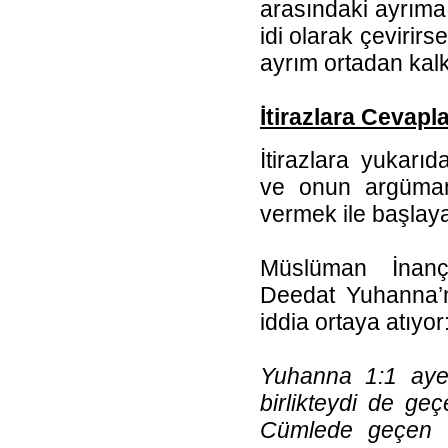
arasındaki ayrıma 
idi olarak çevirir
ayrım ortadan kalk
İtirazlara Cevapla
İtirazlara yukar
ve onun argüman
vermek ile başlay
Müslüman İnanç
Deedat Yuhanna’nın
iddia ortaya atıyor
Yuhanna 1:1 ayet
birlikteydi de ge
Cümlede geçen T