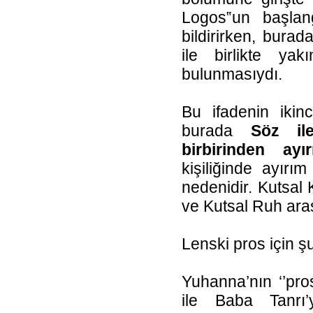
Logos‟un başlang
bildirirken, bura
ile birlikte yak
bulunmasıydı.
Bu ifadenin ikinc
burada
Söz ile
birbirinden ayı
kişiliğinde ayırı
nedenidir. Kutsal 
ve Kutsal Ruh ara
Lenski pros için ş
Yuhanna’nın ‘’pro
ile Baba Tanrı’