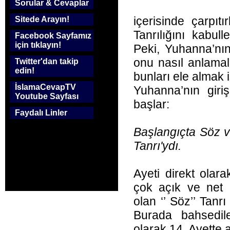
Sorular & Cevaplar
içerisinde çarpıtı
Sitede Arayın!
Tanrılığını kabu
Facebook Sayfamız
için tıklayın!
Peki, Yuhanna’nın
onu nasıl anlamal
Twitter'dan takip
edin!
bunları ele almak 
İslamaCevapTV
Yuhanna’nın giri
Youtube Sayfası
başlar:
Faydalı Linler
Başlangıçta Söz va
Tanrı'ydı.
Ayeti direkt olar
çok açık ve net 
olan ‘’ Söz’’ Tanrı 
Burada bahsedile
olarak 14. Ayette 