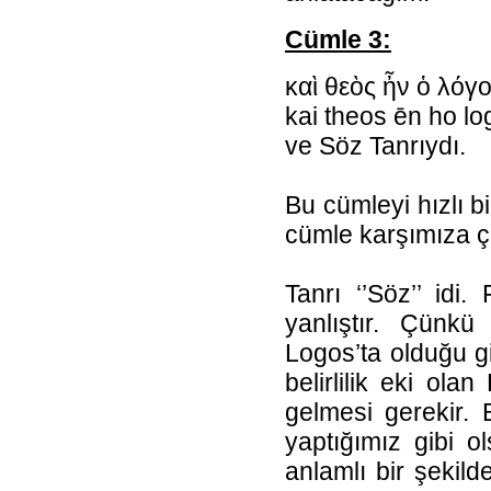
Cümle 3:
καὶ θεὸς ἦν ὁ λόγο
kai theos ēn ho lo
ve Söz Tanrıydı.
Bu cümleyi hızlı bi
cümle karşımıza ç
Tanrı ‘’Söz’’ idi
yanlıştır. Çünk
Logos’ta olduğu gib
belirlilik eki ol
gelmesi gerekir. 
yaptığımız gibi o
anlamlı bir şekil