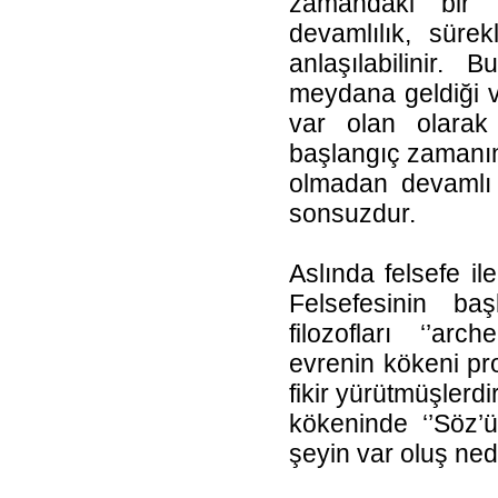
zamandaki bir 
devamlılık, sürek
anlaşılabilinir.
meydana geldiği v
var olan olarak
başlangıç zamanın
olmadan devamlı o
sonsuzdur.
Aslında felsefe ile
Felsefesinin ba
filozofları ‘’arc
evrenin kökeni pro
fikir yürütmüşlerd
kökeninde ‘’Söz’
şeyin var oluş ned