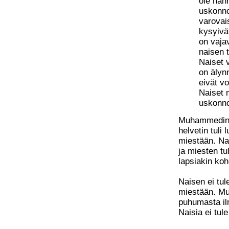
ole nähn
uskonno
varovai
kysyiv
on vaja
naisen 
Naiset 
on älynn
eivät vo
Naiset 
uskonno
Muhammedin m
helvetin tuli 
miestään. Nai
ja miesten tu
lapsiakin koh
Naisen ei tul
miestään. Mu
puhumasta il
Naisia ei tul