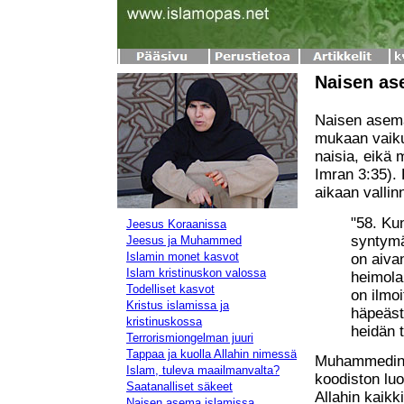
Naisen as
Naisen asema
mukaan vaikut
naisia, eikä 
Imran 3:35). 
aikaan vallin
"58. Kun
Jeesus Koraanissa
syntymä
Jeesus ja Muhammed
Islamin monet kasvot
on aiva
Islam kristinuskon valossa
heimola
Todelliset kasvot
on ilmoi
Kristus islamissa ja
häpeäst
kristinuskossa
heidän 
Terrorismiongelman juuri
Tappaa ja kuolla Allahin nimessä
Muhammedin v
Islam, tuleva maailmanvalta?
koodiston lu
Saatanalliset säkeet
Allahin kaik
Naisen asema islamissa