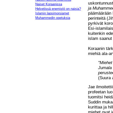
uskontunnust
Naiset Koraanissa
ja Muhammed 
Helvetissä enemistö on naisia?
päämäärään M
Islamin lapsimorsiamet
perinteitä (Ji
Muhammedin opetuksia
pyrkivät kor
Esi-islamilais
kuitenkin ede
islam saanut 
Koraanin tärk
miehiä ala-a
"Miehet 
Jumala o
peruste
(Suura 
Jae ilmoitett
profeetan lu
tuomitsi heid
Suddin mukaa
kurittaa ja h
miehet ovat j