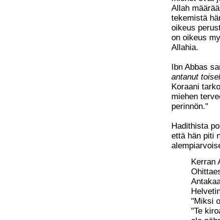
Allah määrää
tekemistä hä
oikeus perust
on oikeus my
Allahia.
Ibn Abbas sa
antanut toise
Koraani tarko
miehen tervee
perinnön."
Hadithista p
että hän piti
alempiarvoise
Kerran 
Ohittae
Antakaa 
Helvetin
"Miksi o
"Te kiro