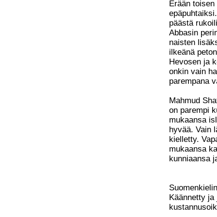
Erään toise
epäpuhtaiksi.
päästä rukoil
Abbasin perim
naisten lisä
ilkeänä peton
Hevosen ja k
onkin vain hau
parempana va
Mahmud Shatu
on parempi k
mukaansa isla
hyvää. Vain l
kielletty. Va
mukaansa kat
kunniaansa j
Suomenkielin
Käännetty ja j
kustannusoike