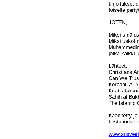
kirjoitukset o
toiselle periy
JOTEN,
Miksi sinä us
Miksi uskot 
Muhammedin s
jotka kaikki
Lähteet:
Christians A
Can We Trust
Koraani, A. Y
Kitab al-Asna
Sahih al Bukh
The Islamic 
Käännetty ja j
kustannusoike
www.answerin