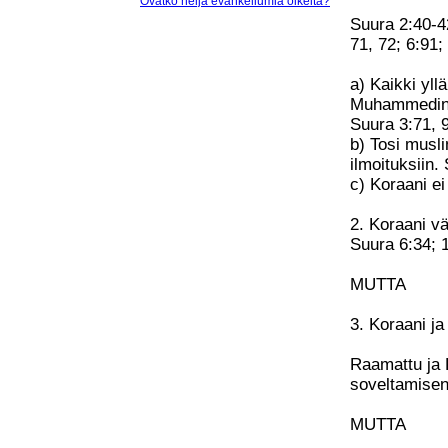
Ovatko neljä evankeliumia oikeita?
Suura 2:40-42
71, 72; 6:91;
a) Kaikki yll
Muhammedin p
Suura 3:71, 
b) Tosi musl
ilmoituksiin.
c) Koraani ei
2. Koraani v
Suura 6:34; 
MUTTA
3. Koraani ja
Raamattu ja 
soveltamisen
MUTTA