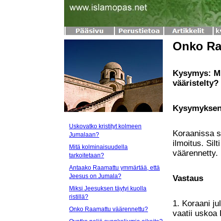
Onko Ra
Kysymys: MI
vääristelty?
Kysymyksen
Uskovatko kristityt kolmeen
Koraanissa s
Jumalaan?
ilmoitus. Sil
Mitä kolminaisuudella
väärennetty.
tarkoitetaan?
Antaako Raamattu ymmärtää, että
Jeesus on Jumala?
Vastaus
Miksi Jeesuksen täytyi kuolla
ristillä?
1. Koraani ju
Onko Raamattu väärennettu?
vaatii uskoa