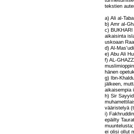
turmeltumise
tekstien aute
a) Ali al-Tab
b) Amr al-Gh
c) BUKHARI (
aikaisinta is
uskoaan Raam
d) Al-Mas’ud
e) Abu Ali H
f) AL-GHAZZA
muslimioppin
hänen opetuk
g) Ibn-Khald
jälkeen, mut
aikaisempia i
h) Sir Sayyi
muhamettilais
vääristelyä (t
i) Fakhruddin
epäilty Taurat
muuntelusta; 
ei olisi ollut