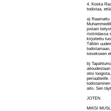
4. Koska Raa
todistaa, et
a) Raamattu 
Muhammedille.
jostain tiety
ristiriidassa
kirjoitettu 
Tällöin uudem
todistamaan, 
toisekseen et
b) Tapahtuman
aitoudestaan
olisi loogista
periaatteill
todistaminen 
aito. Sen täy
JOTEN
MIKSI MUSL