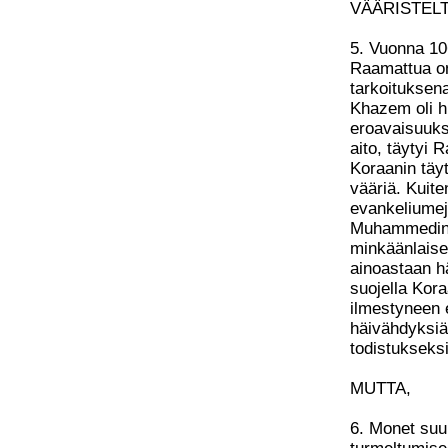
VÄÄRISTEL
5. Vuonna 1
Raamattua on
tarkoituksena
Khazem oli h
eroavaisuuksi
aito, täytyi 
Koraanin täyty
vääriä. Kuit
evankeliumeja
Muhammedin a
minkäänlaisee
ainoastaan h
suojella Kora
ilmestyneen 
häivähdyksiä
todistukseksi
MUTTA,
6. Monet suu