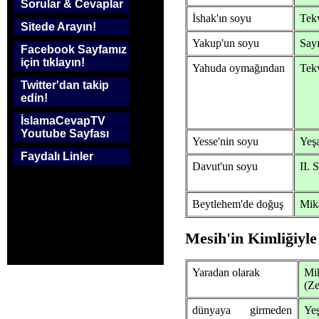
Sorular & Cevaplar
İshak'ın soyu
Tekv
Sitede Arayın!
Yakup'un soyu
Sayı
Facebook Sayfamız
için tıklayın!
Yahuda oymağından
Tek
Twitter'dan takip
edin!
İslamaCevapTV
Youtube Sayfası
Yesse'nin soyu
Yeş
Faydalı Linler
Davut'un soyu
II. 
Beytlehem'de doğuş
Mik
Mesih'in Kimliğiyle i
Yaradan olarak
Mi
(Ze
dünyaya girmeden
Yeş