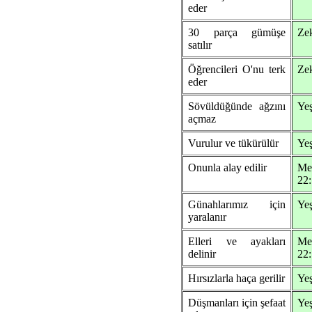
eder
30 parça gümüşe
Zek
satılır
Öğrencileri O'nu terk
Zek
eder
Sövüldüğünde ağzını
Yeş
açmaz
Vurulur ve tükürülür
Yeş
Onunla alay edilir
Me
22:
Günahlarımız için
Yeş
yaralanır
Elleri ve ayakları
Me
delinir
22:
Hırsızlarla haça gerilir
Ye
Düşmanları için şefaat
Ye