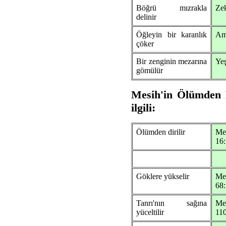
Böğrü mızrakla
Zek
delinir
Öğleyin bir karanlık
Am
çöker
Bir zenginin mezarına
Yeş
gömülür
Mesih'in Ölümden Di
ilgili:
Ölümden dirilir
Me
16:
Göklere yükselir
Me
68
Tanrı'nın sağına
Me
yüceltilir
110