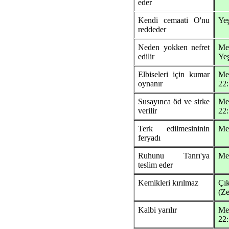
eder
Kendi cemaati O'nu
Yeş
reddeder
Neden yokken nefret
Me
edilir
Yeş
Elbiseleri için kumar
Me
oynanır
22
Susayınca öd ve sirke
Me
verilir
22:
Terk edilmesininin
Mez
feryadı
Ruhunu Tanrı'ya
Mez
teslim eder
Kemikleri kırılmaz
Çı
(Ze
Kalbi yarılır
Me
22