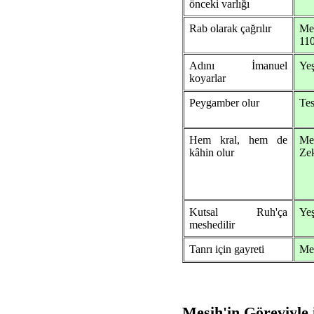
önceki varlığı
Rab olarak çağrılır
Me
110
Adını İmanuel
Yeş
koyarlar
Peygamber olur
Tes
Hem kral, hem de
Me
kâhin olur
Zek
Kutsal Ruh'ça
Yeş
meshedilir
Tanrı için gayreti
Me
Mesih'in Göreviyle i