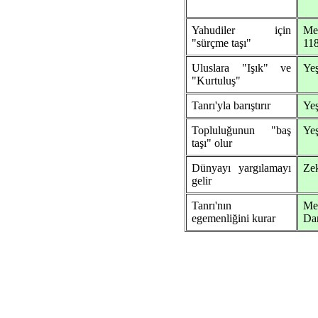
Yahudiler için
Me
"sürçme taşı"
118
Uluslara "Işık" ve
Yeş
"Kurtuluş"
Tanrı'yla barıştırır
Ye
Topluluğunun "baş
Yeş
taşı" olur
Dünyayı yargılamayı
Zek
gelir
Tanrı'nın
Me
egemenliğini kurar
Dan