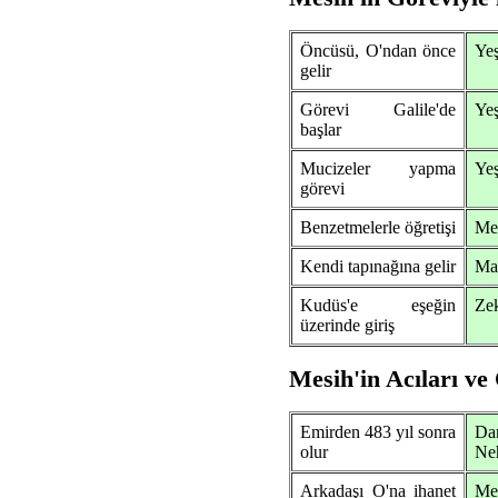
Öncüsü, O'ndan önce
Yeş
gelir
Görevi Galile'de
Yeş
başlar
Mucizeler yapma
Yeş
görevi
Benzetmelerle öğretişi
Mez
Kendi tapınağına gelir
Mal
Kudüs'e eşeğin
Zek
üzerinde giriş
Mesih'in Acıları ve 
Emirden 483 yıl sonra
D
olur
Ne
Arkadaşı O'na ihanet
Mez