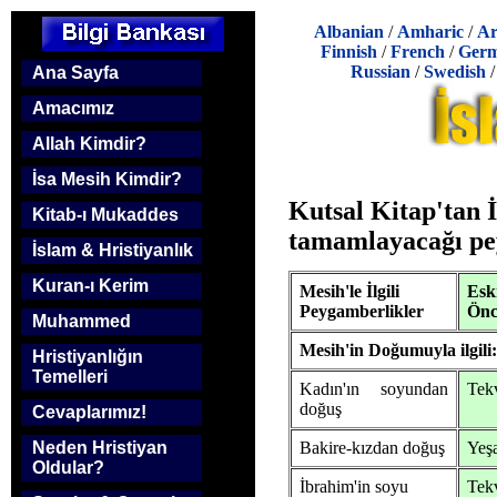
Albanian
/
Amharic
/
Ar
Finnish
/
French
/
Ger
Russian
/
Swedish
Ana Sayfa
Amacımız
Allah Kimdir?
İsa Mesih Kimdir?
Kutsal Kitap'tan 
Kitab-ı Mukaddes
tamamlayacağı pe
İslam & Hristiyanlık
Kuran-ı Kerim
Mesih'le İlgili
Esk
Peygamberlikler
Önc
Muhammed
Mesih'in Doğumuyla ilgili:
Hristiyanlığın
Temelleri
Kadın'ın soyundan
Tekv
doğuş
Cevaplarımız!
Bakire-kızdan doğuş
Yeş
Neden Hristiyan
Oldular?
İbrahim'in soyu
Tek