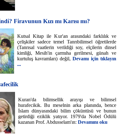
ndi? Firavunun Kızı mı Karısı mı?
Kutsal Kitap ile Kur'an arasındaki farklılık ve
çelişkiler sadece temel Tanrıbilimsel öğretilerde
(Tanrısal vaatlerin verildiği soy, elçilerin dinsel
kimliği, Mesih'in çarmıha gerilmesi, günah ve
kurtuluş kavramları) değil,
Devamı için tıklayın
...
fecilik
Kuran'da bilimsellik arayışı ve bilimsel
hurafecikik. Bu meselnin arka planında, bence
İslam dünyasındaki bilim çöküntüsü ve bunun
getirdiği eziklik yatıyor. 1979'da Nobel Ödülü
kazanan Prof. Abdusselam'ın:
Devamını oku