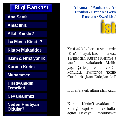
Albanian
/
Amharic
/
Ar
Finnish
/
French
/
Ger
Russian
/
Swedish
Ana Sayfa
Amacımız
Allah Kimdir?
İsa Mesih Kimdir?
Yenisafak haberi su sekillerde
Kitab-ı Mukaddes
‘Kur'an'a ayak basan ahlaksız
Twitter'dan Kuran'ı Kerim'e a
İslam & Hristiyanlık
tarafından yakalandı. Melih 
Kuran-ı Kerim
yaşadığı tespit edilen ve G
konuldu. Twitter'da 'ked
Muhammed
Cumhurbaşkanı Erdoğan ile D
Hristiyanlığın
Temelleri
Kur'an'ı ayak altına alan kad
Cevaplarımız!
Kuran'ı Kerim'i ayakları alt
Neden Hristiyan
kimliği tespit edildi ve halk
Oldular?
açıldı. Davaya Cumhurbaşkan