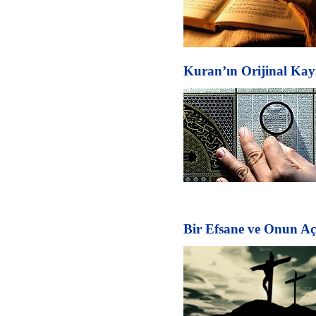
Kuran’ın Orijinal Kayn
Bir Efsane ve Onun Aç