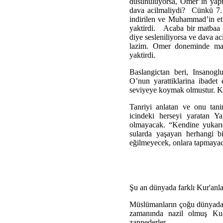
dusunuluyorsa, Omer’in yapt
dava acilmaliydi? Cünkü 7
indirilen ve Muhammad’in etra
yaktirdi. Acaba bir matbaa t
diye sesleniliyorsa ve dava 
lazim. Omer doneminde mat
yaktirdi.
Baslangictan beri, Insanogl
O’nun yarattiklarina ibadet
seviyeye koymak olmustur. K
Tanriyi anlatan ve onu tani
icindeki herseyi yaratan Ya
olmayacak. “Kendine yukarı
sularda yaşayan herhangi b
eğilmeyecek, onlara tapmayac
Şu an dünyada farklı Kur'anl
Müslümanların çoğu dünyad
zamanında nazil olmuş Ku
zannederler.