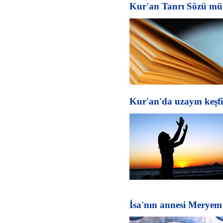
Kur'an Tanrı Sözü m
Kur'an'da uzayın keşfi
İsa'nın annesi Meryem