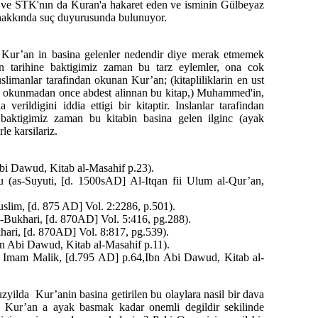
ş ve STK'nın da Kuran'a hakaret eden ve isminin Gülbeyaz
hakkında suç duyurusunda bulunuyor.
Kur’an in basina gelenler nedendir diye merak etmemek
n tarihine baktigimiz zaman bu tarz eylemler, ona cok
limanlar tarafindan okunan Kur’an; (kitapliliklarin en ust
ta okunmadan once abdest alinnan bu kitap,) Muhammed'in,
verildigini iddia ettigi bir kitaptir. Inslanlar tarafindan
baktigimiz zaman bu kitabin basina gelen ilginc (ayak
le karsilariz.
Abi Dawud, Kitab al-Masahif p.23).
u (as-Suyuti, [d. 1500sAD] Al-Itqan fii Ulum al-Qur’an,
uslim, [d. 875 AD] Vol. 2:2286, p.501).
al-Bukhari, [d. 870AD] Vol. 5:416, pg.288).
hari, [d. 870AD] Vol. 8:817, pg.539).
bn Abi Dawud, Kitab al-Masahif p.11).
ta Imam Malik, [d.795 AD] p.64,Ibn Abi Dawud, Kitab al-
zyilda Kur’anin basina getirilen bu olaylara nasil bir dava
ar Kur’an a ayak basmak kadar onemli degildir sekilinde