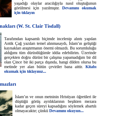
yaşadığı olaylar aracılığıyla nasıl oluştuğunun
görülmesi için yazılmıştır.
Devamını okumak
için tıklayın
akları (W. St. Clair Tisdall)
Tarafımdan kapsamlı biçimde incelenip alıntı yapılan
Antik Çağ yazıları temel alınmasaydı, İslam’ın geliştiği
kaynakları araştırmanın önemi olmazdı. Bu sorumluluğu
aldığımı tüm dürüstlüğümle iddia edebilirim. Üzerinde
gerçekten doğru dürüst bir çalışma yapamadığım bir dil
olan Çince bir iki parça dışında, hangi dilden olursa bu
metinde yer alan bütün çeviriler bana aittir.
Kitabı
okumak için tıklayınız...
mazları
İslam’ın ve onun metninin Hristiyan öğretileri ile
düştüğü görüş ayrılıklarının beşikten mezara
kadar geçen süreyi kapsadığını söylemek abartılı
olmayacaktır; çünkü
Devamını okuyun...