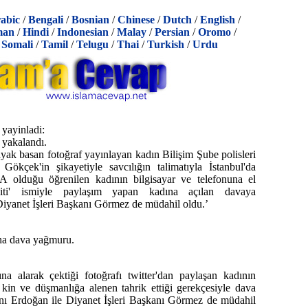
abic
/
Bengali
/
Bosnian
/
Chinese
/
Dutch
/
English
/
man
/
Hindi
/
Indonesian
/
Malay
/
Persian
/
Oromo
/
/
Somali
/
Tamil
/
Telugu
/
Thai
/
Turkish
/
Urdu
 yayinladi:
 yakalandı.
yak basan fotoğraf yayınlayan kadın Bilişim Şube polisleri
Gökçek'in şikayetiyle savcılığın talimatıyla İstanbul'da
.A olduğu öğrenilen kadının bilgisayar ve telefonuna el
ibiti' ismiyle paylaşım yapan kadına açılan davaya
iyanet İşleri Başkanı Görmez de müdahil oldu.’
ına dava yağmuru.
ına alarak çektiği fotoğrafı twitter'dan paylaşan kadının
ı kin ve düşmanlığa alenen tahrik ettiği gerekçesiyle dava
ı Erdoğan ile Diyanet İşleri Başkanı Görmez de müdahil