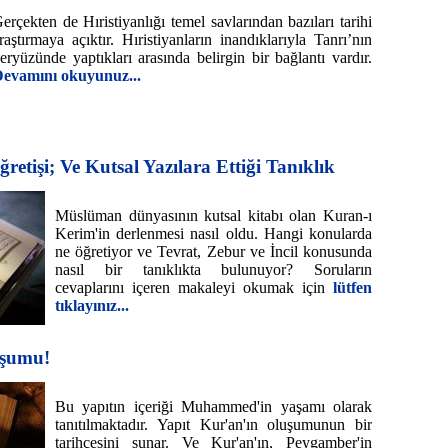
erçekten de Hıristiyanlığı temel savlarından bazıları tarihi
raştırmaya açıktır. Hıristiyanların inandıklarıyla Tanrı’nın
eryüzünde yaptıkları arasında belirgin bir bağlantı vardır.
evamını okuyunuz...
etişi; Ve Kutsal Yazılara Ettiği Tanıklık
Müslüman dünyasının kutsal kitabı olan Kuran-ı
Kerim'in derlenmesi nasıl oldu. Hangi konularda
ne öğretiyor ve Tevrat, Zebur ve İncil konusunda
nasıl bir tanıklıkta bulunuyor? Soruların
cevaplarını içeren makaleyi okumak için
lütfen
tıklayınız...
uşumu!
Bu yapıtın içeriği Muhammed'in yaşamı olarak
tanıtılmaktadır. Yapıt Kur'an'ın oluşumunun bir
tarihçesini sunar. Ve Kur'an'ın, Peygamber'in