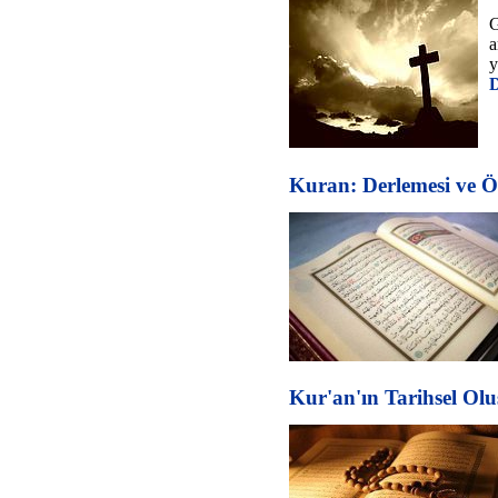
G
a
y
D
Kuran: Derlemesi ve Öğr
Kur'an'ın Tarihsel Ol