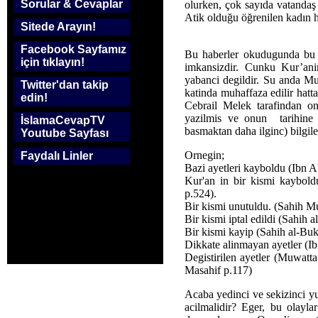
Sorular & Cevaplar
olurken, çok sayıda vatanda
Atik olduğu öğrenilen kadın 
Sitede Arayın!
Facebook Sayfamız
Bu haberler okudugunda bu 
için tıklayın!
imkansizdir. Cunku Kur’ani
yabanci degildir. Su anda Mus
Twitter'dan takip
katinda muhaffaza edilir hat
edin!
Cebrail Melek tarafindan ona 
yazilmis ve onun tarihine 
İslamaCevapTV
basmaktan daha ilginc) bilgiler
Youtube Sayfası
Ornegin;
Faydalı Linler
Bazi ayetleri kayboldu (Ibn 
Kur'an in bir kismi kaybold
p.524).
Bir kismi unutuldu. (Sahih M
Bir kismi iptal edildi (Sahih 
Bir kismi kayip (Sahih al-Buk
Dikkate alinmayan ayetler (I
Degistirilen ayetler (Muwat
Masahif p.117)
Acaba yedinci ve sekizinci yu
acilmalidir? Eger, bu olayl