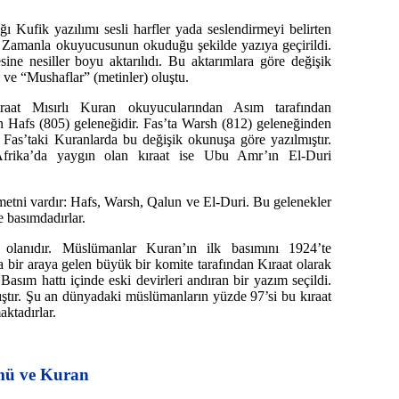
ğı Kufik yazılımı sesli harfler yada seslendirmeyi belirten
 Zamanla okuyucusunun okuduğu şekilde yazıya geçirildi.
ne nesiller boyu aktarılıdı. Bu aktarımlara göre değişik
 ve “Mushaflar” (metinler) oluştu.
at Mısırlı Kuran okuyucularından Asım tarafından
 Hafs (805) geleneğidir. Fas’ta Warsh (812) geleneğinden
. Fas’taki Kuranlarda bu değişik okunuşa göre yazılmıştır.
frika’da yaygın olan kıraat ise Ubu Amr’ın El-Duri
etni vardır: Hafs, Warsh, Qalun ve El-Duri. Bu gelenekler
 basımdadırlar.
olanıdır. Müslümanlar Kuran’ın ilk basımını 1924’te
a bir araya gelen büyük bir komite tarafından Kıraat olarak
 Basım hattı içinde eski devirleri andıran bir yazım seçildi.
ıştır. Şu an dünyadaki müslümanların yüzde 97’si bu kıraat
aktadırlar.
mü ve Kuran