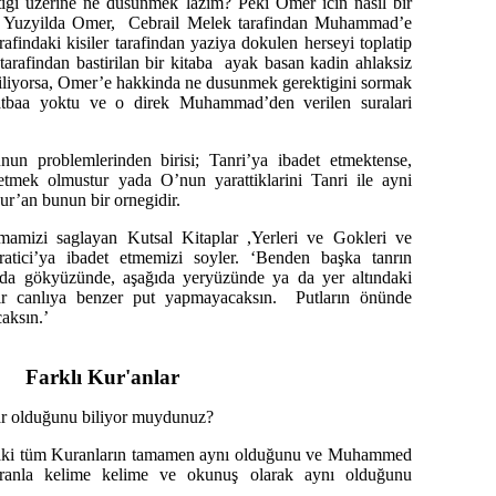
igi uzerine ne dusunmek lazim? Peki Omer icin nasil bir
. Yuzyilda Omer, Cebrail Melek tarafindan Muhammad’e
findaki kisiler tarafindan yaziya dokulen herseyi toplatip
arafindan bastirilan bir kitaba ayak basan kadin ahlaksiz
aciliyorsa, Omer’e hakkinda ne dusunmek gerektigini sormak
baa yoktu ve o direk Muhammad’den verilen suralari
unun problemlerinden birisi; Tanri’ya ibadet etmektense,
 etmek olmustur yada O’nun yarattiklarini Tanri ile ayni
ur’an bunun bir ornegidir.
mamizi saglayan Kutsal Kitaplar ,Yerleri ve Gokleri ve
ratici’ya ibadet etmemizi soyler. ‘Benden başka tanrın
da gökyüzünde, aşağıda yeryüzünde ya da yer altındaki
ir canlıya benzer put yapmayacaksın. Putların önünde
aksın.’
Farklı Kur'anlar
ar olduğunu biliyor muydunuz?
aki tüm Kuranların tamamen aynı olduğunu ve Muhammed
ranla kelime kelime ve okunuş olarak aynı olduğunu