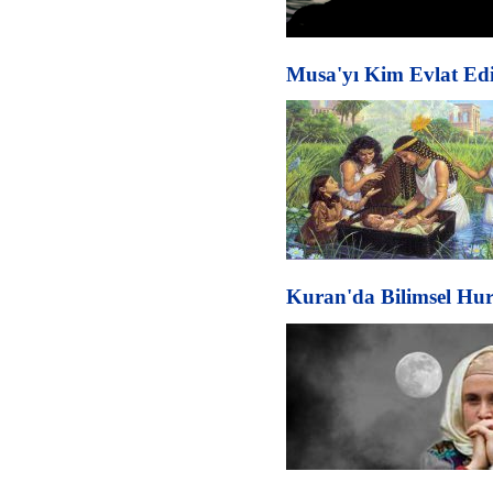
Musa'yı Kim Evlat Edi
Kuran'da Bilimsel Hura