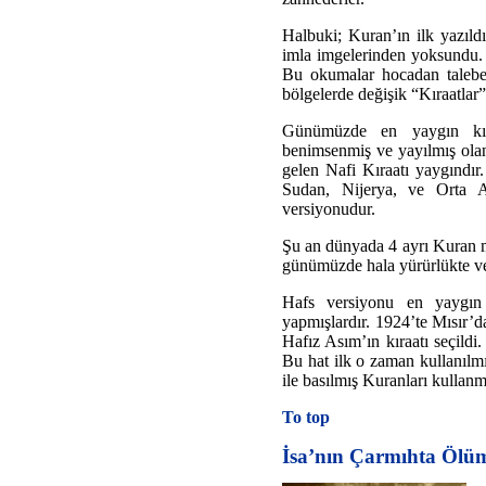
Halbuki; Kuran’ın ilk yazıldı
imla imgelerinden yoksundu.
Bu okumalar hocadan talebesi
bölgelerde değişik “Kıraatlar”
Günümüzde en yaygın kıra
benimsenmiş ve yayılmış olan
gelen Nafi Kıraatı yaygındır
Sudan, Nijerya, ve Orta A
versiyonudur.
Şu an dünyada 4 ayrı Kuran m
günümüzde hala yürürlükte ve
Hafs versiyonu en yaygın 
yapmışlardır. 1924’te Mısır’d
Hafız Asım’ın kıraatı seçildi.
Bu hat ilk o zaman kullanılm
ile basılmış Kuranları kullanm
To top
İsa’nın Çarmıhta Ölü