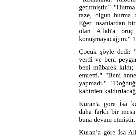
getirmiştir."
"Hurma 
taze, olgun hurma 
Eğer insanlardan bi
olan Allah'a oruç
konuşmayacağım." 1
Çocuk şöyle dedi: "
verdi ve beni peyga
beni mübarek kıldı;
emretti."
"Beni anne
yapmadı."
"Doğduğ
kabirden kaldırılaca
Kuran'a göre İsa k
daha farklı bir mesa
buna devam etmiştir.
Kuran’a göre İsa Al