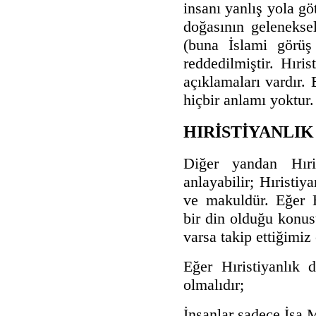
insanı yanlış yola g
doğasının geleneksel
(buna İslami görüş 
reddedilmiştir. Hıris
açıklamaları vardır. 
hiçbir anlamı yoktur.
HIRİSTİYANLIK 
Diğer yandan Hıris
anlayabilir; Hıristiy
ve makuldür. Eğer H
bir din olduğu konu
varsa takip ettiğimiz
Eğer Hıristiyanlık 
olmalıdır;
İnsanlar sadece İsa M