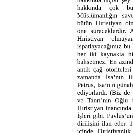
hakkında çok bü
Müslümanlığın savun
bütün Hıristiyan olm
öne süreceklerdir.
Hıristiyan olmay
ispatlayacağımız bu
her iki kaynakta h
bahsetmez. En azında
antik çağ otoriteler
zamanda İsa’nın i
Petrus, İsa’nın günahl
ediyorlardı. (Biz de
ve Tanrı’nın Oğlu o
Hıristiyan inancında 
İşleri gibi. Pavlus’
dirilişini ilan eder. 
içinde Hıristiyanlık