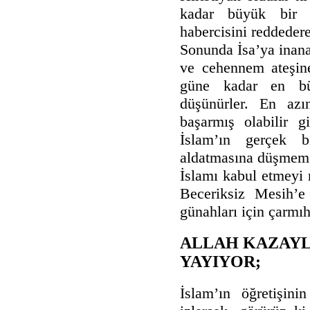
kadar büyük bir g
habercisini reddedere
Sonunda İsa’ya inan
ve cehennem ateşine
güne kadar en bü
düşünürler. En azı
başarmış olabilir g
İslam’ın gerçek bi
aldatmasına düşmemes
İslamı kabul etmeyi 
Beceriksiz Mesih’e 
günahları için çarmıh
ALLAH KAZAYLA
YAYIYOR;
İslam’ın öğretişini