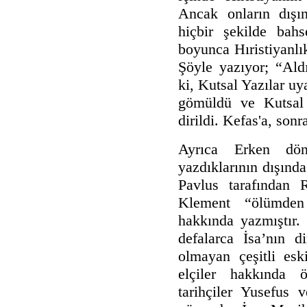
Ancak onların dışın
hiçbir şekilde bah
boyunca Hıristiyanlı
Şöyle yazıyor; “Aldı
ki, Kutsal Yazılar uy
gömüldü ve Kutsal
dirildi. Kefas'a, son
Ayrıca Erken döne
yazdıklarının dışında
Pavlus tarafından
Klement “ölümden d
hakkında yazmıştır.
defalarca İsa’nın di
olmayan çeşitli esk
elçiler hakkında ö
tarihçiler Yusefus 