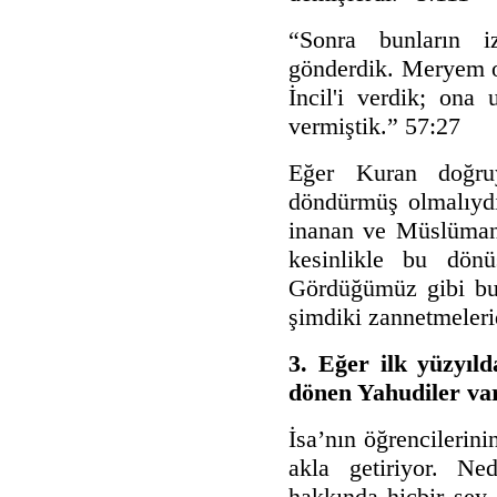
“Sonra bunların i
gönderdik. Meryem oğ
İncil'i verdik; ona
vermiştik.” 57:27
Eğer Kuran doğruys
döndürmüş olmalıydı
inanan ve Müslüman 
kesinlikle bu dönü
Gördüğümüz gibi bu
şimdiki zannetmeleri
3. Eğer ilk yüzyıl
dönen Yahudiler var
İsa’nın öğrencilerin
akla getiriyor. N
hakkında hiçbir şey 