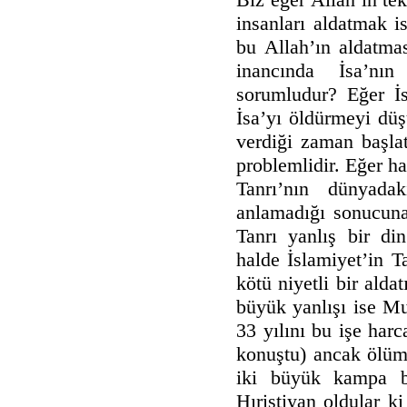
insanları aldatmak is
bu Allah’ın aldatma
inancında İsa’nı
sorumludur? Eğer İs
İsa’yı öldürmeyi dü
verdiği zaman başlatt
problemlidir. Eğer ha
Tanrı’nın dünyada
anlamadığı sonucuna 
Tanrı yanlış bir di
halde İslamiyet’in T
kötü niyetli bir alda
büyük yanlışı ise M
33 yılını bu işe har
konuştu) ancak ölümü
iki büyük kampa b
Hıristiyan oldular k