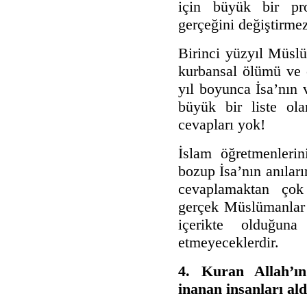
için büyük bir p
gerçeğini değiştirme
Birinci yüzyıl Müslü
kurbansal ölümü ve 
yıl boyunca İsa’nın v
büyük bir liste ol
cevapları yok!
İslam öğretmenlerini
bozup İsa’nın anıların
cevaplamaktan çok
gerçek Müslümanlar
içerikte olduğun
etmeyeceklerdir.
4. Kuran Allah’ın
inanan insanları alda