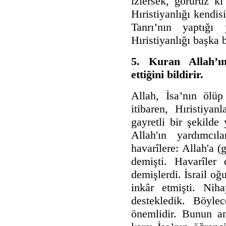
izlersek, görürüz k
Hıristiyanlığı kendi
Tanrı’nın yaptığı 
Hıristiyanlığı başka b
5. Kuran Allah’ın
ettiğini bildirir.
Allah, İsa’nın ölüp
itibaren, Hıristiyan
gayretli bir şekilde
Allah'ın yardımcı
havarîlere: Allah'a 
demişti. Havarîler 
demişlerdi. İsrail oğ
inkâr etmişti. Niha
destekledik. Böyle
önemlidir. Bunun an