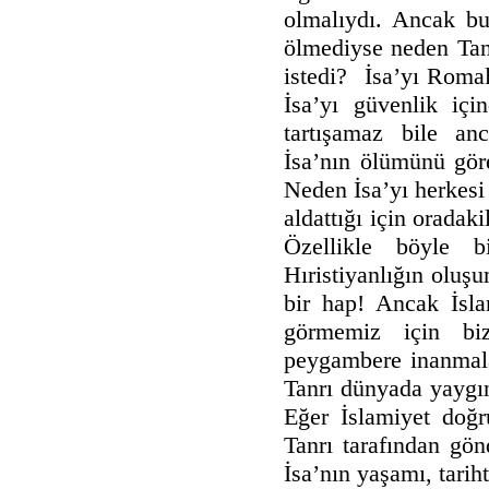
olmalıydı. Ancak bu
ölmediyse neden Tanr
istedi? İsa’yı Roma
İsa’yı güvenlik iç
tartışamaz bile an
İsa’nın ölümünü gör
Neden İsa’yı herkesi
aldattığı için oradaki
Özellikle böyle 
Hıristiyanlığın olu
bir hap! Ancak İsla
görmemiz için bizi
peygambere inanmalar
Tanrı dünyada yaygın
Eğer İslamiyet doğ
Tanrı tarafından gön
İsa’nın yaşamı, tari