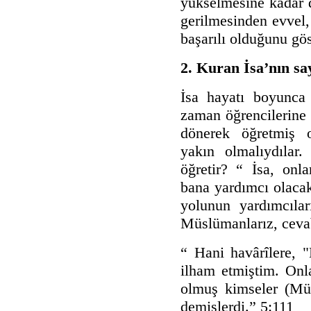
yükselmesine kadar d
gerilmesinden evvel
başarılı olduğunu gös
2. Kuran İsa’nın sayı
İsa hayatı boyunca 
zaman öğrencilerine 
dönerek öğretmiş o
yakın olmalıydılar.
öğretir? “
İsa, onlar
bana yardımcı olacak
yolunun yardımcıları
Müslümanlarız, cevab
“ Hani havârîlere,
ilham etmiştim. Onla
olmuş kimseler (Mü
demişlerdi.” 5:111