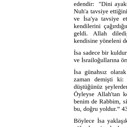
edendir
: "Dini ayak
Nuh'a tavsiye ettiğin
ve İsa'ya tavsiye e
kendilerini çağırdığ
geldi. Allah diled
kendisine yöneleni de
İsa sadece bir kuldu
ve İsrailoğullarına ö
İsa günahsız olarak
zaman demişti ki: 
düştüğünüz şeylerden
Öyleyse Allah'tan k
benim de Rabbim, siz
bu, doğru yoldur.” 4
Böylece İsa yaklaşı