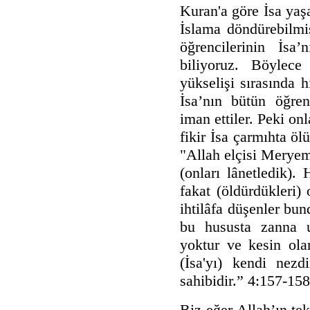
Kuran'a göre İsa yaş
İslama döndürebilmiş
öğrencilerinin İsa’
biliyoruz. Böylece 
yükselişi sırasında
İsa’nın bütün öğrenc
iman ettiler. Peki on
fikir İsa çarmıhta öl
"Allah elçisi Meryem
(onları lânetledik).
fakat (öldürdükleri)
ihtilâfa düşenler bun
bu hususta zanna u
yoktur ve kesin ola
(İsa'yı) kendi nezd
sahibidir.” 4:157-158
Biz eğer Allah’ın te