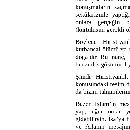
konuşmaların saçma
sekülarizmle yaptığ
onlara gerçeğin bi
(kurtuluşun gerekli 
Böylece Hıristiya
kurbansal ölümü ve d
doğaldır. Bu inanç, 
benzerlik göstermeli
Şimdi Hıristiyanlı
konusundaki resim da
da bizim tahminlerimi
Bazen İslam’ın mesa
yap, eğer onlar y
gidebilirsin. İsa’ya
ve Allahın mesajını