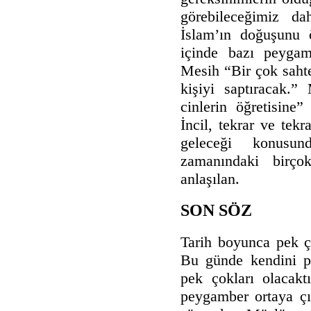
görebileceğimiz da
İslam’ın doğuşunu 
içinde bazı peygamb
Mesih “Bir çok saht
kişiyi saptıracak.”
cinlerin öğretisine
İncil, tekrar ve tek
geleceği konusun
zamanındaki birço
anlaşılan.
SON SÖZ
Tarih boyunca pek ç
Bu günde kendini p
pek çokları olacakt
peygamber ortaya çı