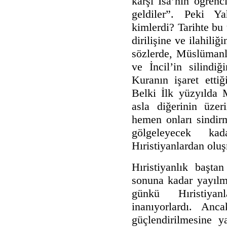
karşı İsa’nın öğrenc
geldiler”. Peki Y
kimlerdi? Tarihte bu
dirilişine ve ilahili
sözlerde, Müslümanl
ve İncil’in silindi
Kuranın işaret etti
Belki İlk yüzyılda 
asla diğerinin üze
hemen onları sindir
gölgeleyecek ka
Hıristiyanlardan olu
Hıristiyanlık başt
sonuna kadar yayılmış
günkü Hıristiyan
inanıyorlardı. Anc
güçlendirilmesine y