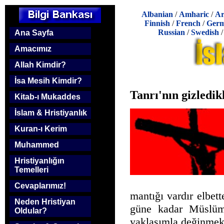
Albanian
/
Amharic
/
Ar
Finnish
/
French
/
Ger
Russian
/
Swedish
Ana Sayfa
Amacımız
Allah Kimdir?
İsa Mesih Kimdir?
Tanrı'nın gizledik
Kitab-ı Mukaddes
İslam & Hristiyanlık
Kuran-ı Kerim
Muhammed
Hristiyanlığın
Temelleri
Cevaplarımız!
mantığı vardır elbet
Neden Hristiyan
güne kadar Müslüma
Oldular?
yaklaşımla değinmek