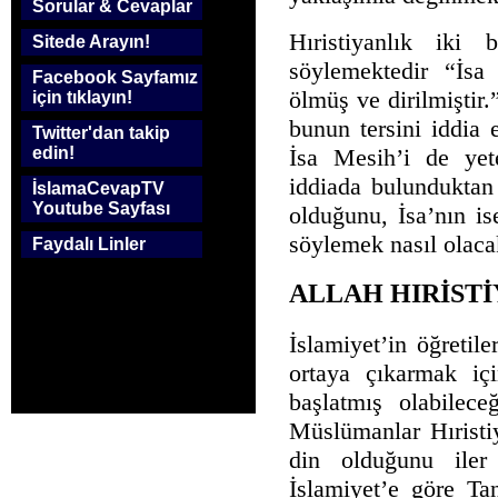
Sorular & Cevaplar
Hıristiyanlık iki
Sitede Arayın!
söylemektedir “İsa
Facebook Sayfamız
ölmüş ve dirilmiştir
için tıklayın!
bunun tersini iddia 
Twitter'dan takip
İsa Mesih’i de yete
edin!
iddiada bulunduktan
İslamaCevapTV
Youtube Sayfası
olduğunu, İsa’nın i
söylemek nasıl olaca
Faydalı Linler
ALLAH HIRİSTİ
İslamiyet’in öğretile
ortaya çıkarmak iç
başlatmış olabilece
Müslümanlar Hıristiy
din olduğunu iler
İslamiyet’e göre Ta