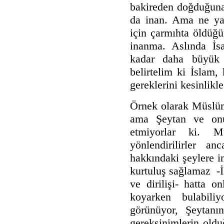
bakireden doğduğuna
da inan. Ama ne ya
için çarmıhta öldüğ
inanma. Aslında İs
kadar daha büyük
belirtelim ki İslam,
gereklerini kesinlikl
Örnek olarak Müslüma
ama Şeytan ve onun
etmiyorlar ki. M
yönlendirilirler 
hakkındaki şeylere i
kurtuluş sağlamaz -İ
ve dirilişi- hatta o
koyarken bulabili
görünüyor, Şeytanı
gereksinimlerin oldu