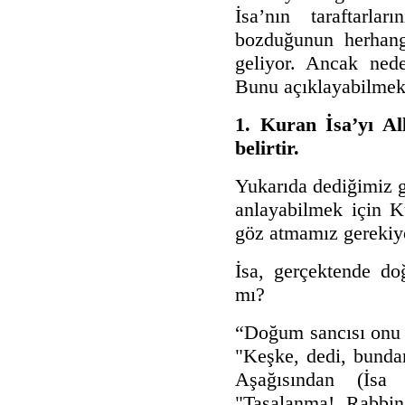
İsa’nın taraftarla
bozduğunun herhang
geliyor. Ancak nede
Bunu açıklayabilmek 
1. Kuran İsa’yı Al
belirtir.
Yukarıda dediğimiz gi
anlayabilmek için Ku
göz atmamız gerekiy
İsa, gerçektende d
mı?
“Doğum sancısı onu 
"Keşke, dedi, bunda
Aşağısından (İsa
"Tasalanma! Rabbin