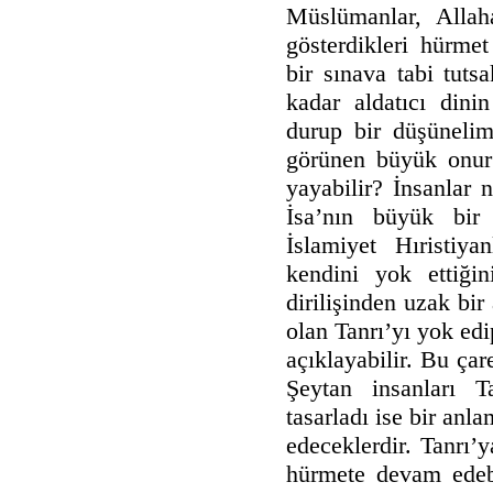
Müslümanlar, Allah
gösterdikleri hürme
bir sınava tabi tuts
kadar aldatıcı dinin
durup bir düşünelim
görünen büyük onur 
yayabilir? İnsanlar 
İsa’nın büyük bir 
İslamiyet Hıristiy
kendini yok ettiği
dirilişinden uzak bi
olan Tanrı’yı yok edi
açıklayabilir. Bu çar
Şeytan insanları T
tasarladı ise bir anl
edeceklerdir. Tanrı’
hürmete devam edebil