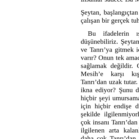
Şeytan, başlangıçtan
çalışan bir gerçek tuh
Bu ifadelerin ış
düşünebiliriz. Şeyta
ve Tanrı’ya gitmek i
varır? Onun tek amac
sağlamak değildir.
Mesih’e karşı kış
Tanrı’dan uzak tutar
ikna ediyor? Şunu d
hiçbir şeyi umursama
için hiçbir endişe 
şekilde ilgilenmiy
çok insanı Tanrı’dan 
ilgilenen arta kala
daha çok Tanrı’dan u