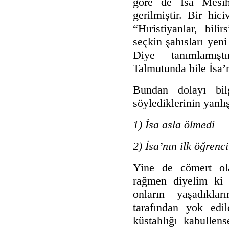
göre de İsa Mesih
gerilmiştir. Bir hi
“Hıristiyanlar, bili
seçkin şahısları yeni
Diye tanımlamıştı
Talmutunda bile İsa’n
Bundan dolayı bi
söylediklerinin yanlı
1) İsa asla ölmedi
2) İsa’nın ilk öğrenc
Yine de cömert ol
rağmen diyelim ki 
onların yaşadıklar
tarafından yok edi
küstahlığı kabullen