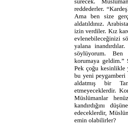
sürecek. Müslüman
reddederler. “Kardeş
Ama ben size gerçe
aldatıldınız. Arabis
izin verdiler. Kız ka
evlenebileceğinizi sö
yalana inandırdıla
söylüyorum. Ben 
korumaya geldim.” 
Pek çoğu kesinlikle
bu yeni peygamberi 
aldatmış bir Tanr
etmeyeceklerdir. K
Müslümanlar henüz
kandırdığını düşü
edeceklerdir, Müslüm
emin olabilirler?