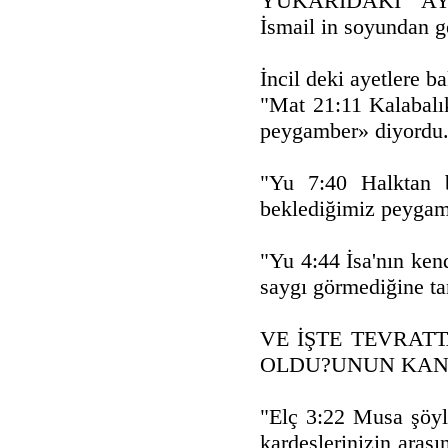
YUKARIDAKİ AY
İsmail in soyundan g
İncil deki ayetlere b
"Mat 21:11 Kalabalık
peygamber» diyordu
"Yu 7:40 Halktan ba
beklediğimiz peygam
"Yu 4:44 İsa'nın ken
saygı görmediğine tan
VE İŞTE TEVRATT
OLDU?UNUN KANI
"Elç 3:22 Musa şöyle
kardeşlerinizin aras