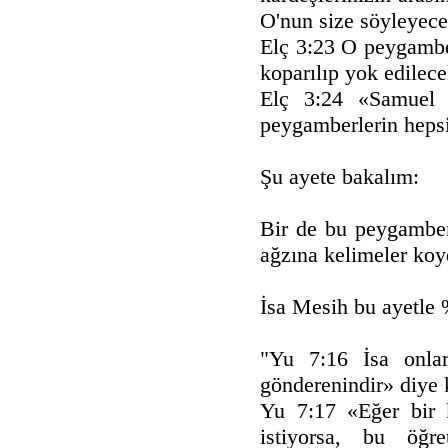
O'nun size söyleyece
Elç 3:23 O peygambe
koparılıp yok edilecek
Elç 3:24 «Samuel 
peygamberlerin h
Şu ayete bakalım:
Bir de bu peygamberi
ağzına kelimeler ko
İsa Mesih bu ayetle
"Yu 7:16 İsa onla
gönderenindir» diye k
Yu 7:17 «Eğer bir k
istiyorsa, bu öğr