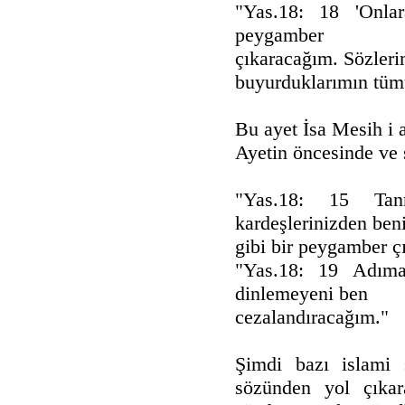
"Yas.18: 18 'Onlar
peygamber
çıkaracağım. Sözleri
buyurduklarımın tümü
Bu ayet İsa Mesih i a
Ayetin öncesinde ve 
"Yas.18: 15 Tan
kardeşlerinizden be
gibi bir peygamber ç
"Yas.18: 19 Adıma 
dinlemeyeni ben
cezalandıracağım."
Şimdi bazı islami 
sözünden yol çık