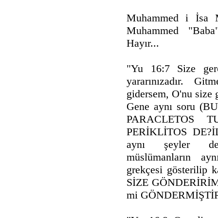
Muhammed i İsa Me
Muhammed "Baba"
Hayır...
"Yu 16:7 Size ger
yararınızadır. Gi
gidersem, O'nu size 
Gene aynı soru (
PARACLETOS TUR..
PERİKLİTOS DE?İLD
aynı şeyler d
müslümanların aynı
grekçesi gösterilip 
SİZE GÖNDERİRİM" 
mi GÖNDERMİŞTİR?