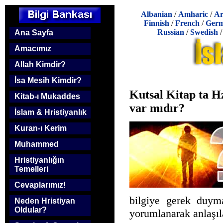
Albanian
/
Amharic
/
Ar
Finnish
/
French
/
Ger
Russian
/
Swedish
Ana Sayfa
Amacımız
Allah Kimdir?
İsa Mesih Kimdir?
Kutsal Kitap ta Hz
Kitab-ı Mukaddes
var mıdır?
İslam & Hristiyanlık
Kuran-ı Kerim
Muhammed
Hristiyanlığın
Temelleri
Cevaplarımız!
bilgiye gerek duyma
Neden Hristiyan
Oldular?
yorumlanarak anlaşıla