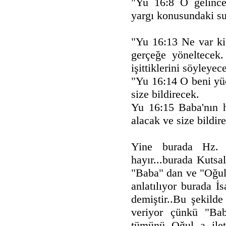
"Yu 16:8 O gelince
yargı konusundaki su
"Yu 16:13 Ne var ki
gerçeğe yöneltecek
işittiklerini söyleyec
"Yu 16:14 O beni yü
size bildirecek.
Yu 16:15 Baba'nın h
alacak ve size bildi
Yine burada Hz.
hayır...burada Kutsa
"Baba" dan ve "Oğul
anlatılıyor burada 
demiştir..Bu şekild
veriyor çünkü "Bab
tümünü Oğul a ilet