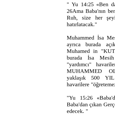
" Yu 14:25 «Ben da
26Ama Baba'nın ben
Ruh, size her şeyi
hatırlatacak."
Muhammed İsa Mesih
ayrıca burada aç
Muhamed in "KUTS
burada İsa Mesi
"yardımcı" havari
MUHAMMED OLA
yaklaşık 500 YI
havarilere "öğreteme
"Yu 15:26 «Baba'd
Baba'dan çıkan Gerç
edecek. "