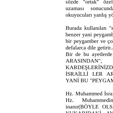
sözde "ortak" özell
uzaması sonucunda
okuyucuları yanlış yön
Burada kullanılan "
benzer yani peygambe
bir peygamber ve çok
defalarca dile getirir.
Bir de bu ayetlerd
ARASINDAN"
KARDEŞLERİNİZDE
İSRAİLLİ LER A
YANİ BU "PEYGA
Hz. Muhammed İsrail
Hz. Muhammedin
inanır(BÖYLE O