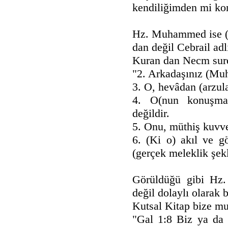
kendiliğimden mi kon
Hz. Muhammed ise (i
dan değil Cebrail adl
Kuran dan Necm sure
"2. Arkadaşınız (M
3. O, hevâdan (arzul
4. O(nun konuşmas
değildir.
5. Onu, müthiş kuvvet
6. (Ki o) akıl ve g
(gerçek meleklik şekl
Görüldüğü gibi Hz.
değil dolaylı olarak b
Kutsal Kitap bize muc
"Gal 1:8 Biz ya da g