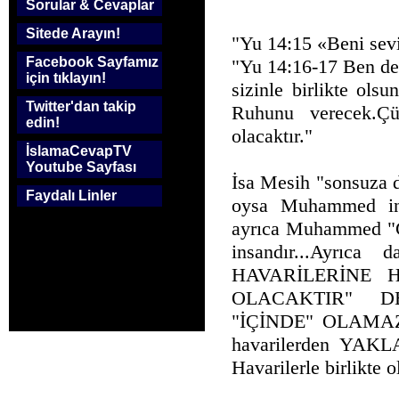
Sorular & Cevaplar
Sitede Arayın!
"Yu 14:15 «Beni seviy
Facebook Sayfamız
"Yu 14:16-17 Ben de
için tıklayın!
sizinle birlikte ols
Twitter'dan takip
Ruhunu verecek.Çü
edin!
olacaktır."
İslamaCevapTV
Youtube Sayfası
İsa Mesih "sonsuza d
Faydalı Linler
oysa Muhammed in 
ayrıca Muhammed "
insandır...Ayrıc
HAVARİLERİNE H
OLACAKTIR" DEM
"İÇİNDE" OLAMAZ 
havarilerden YA
Havarilerle birlikte 