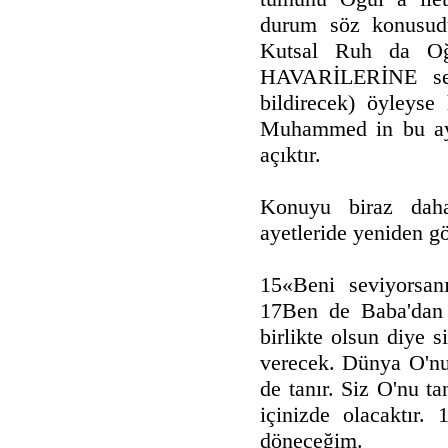
durum söz konusudu
Kutsal Ruh da Oğ
HAVARİLERİNE sesl
bildirecek) öyleys
Muhammed in bu ayet
açıktır.
Konuyu biraz dah
ayetleride yeniden g
15«Beni seviyorsanı
17Ben de Baba'dan 
birlikte olsun diye 
verecek. Dünya O'nu
de tanır. Siz O'nu t
içinizde olacaktır.
döneceğim.