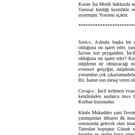
Kuran İsa Mesih hakkında ne
Tanrısal kimliği kesinlikle 
uyarmıştır. Yorumu açıktır.
***********************
Soru-c. Aslında başka bir 
olduğuna mı işaret eder, yani
İsa'nın son peygamber, İncil
olduğuna mı işaret eder? Kıs
müjdenin de olmayacağı mi b
evrensel gerçeğin, müjdeni
yorumdan çok çıkarsamadırlar
Hz. İsanın son mesaj veren ol
Cevap-c. İncil kelimesi eva
kendisinden asırlarca önce b
Kurban kuzusudur.
Kitabı Mukaddes yani Tevrat,
yaratışından itibaren ilk i
sonrasında gelecek olan insa
Tanrıdan kopuştur. Günah so
hazırlar ve asırlar boyu sür