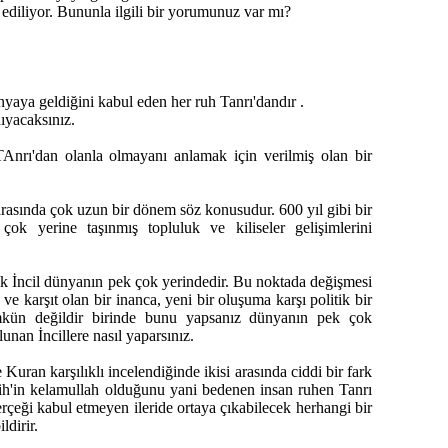
ediliyor. Bununla ilgili bir yorumunuz var mı?
nyaya geldiğini kabul eden her ruh Tanrı'dandır .
ıyacaksınız.
TAnrı'dan olanla olmayanı anlamak için verilmiş olan bir
 arasında çok uzun bir dönem söz konusudur. 600 yıl gibi bir
ok yerine taşınmış topluluk ve kiliseler gelişimlerini
ık İncil dünyanın pek çok yerindedir. Bu noktada değişmesi
 ve karşıt olan bir inanca, yeni bir oluşuma karşı politik bir
kün değildir birinde bunu yapsanız dünyanın pek çok
ulunan İncillere nasıl yaparsınız.
 Kuran karşılıklı incelendiğinde ikisi arasında ciddi bir fark
sih'in kelamullah olduğunu yani bedenen insan ruhen Tanrı
çeği kabul etmeyen ileride ortaya çıkabilecek herhangi bir
ldirir.