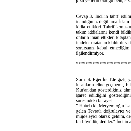
gizli yerlerin olduğu belli, si
Cevap-3. İncil'in tahrf edil
inandığımız değil ama İslam i
iddia ettikleri Tahrif konusu
takım iddialarını kendi bildi
onların iman ettikleri kitapta
ifadeler oratadan klaldırılırs
sorarsanız kabul etmediğim
ilgilendirmiyor.
***********************
Soru- 4. Eğer İncil'de gizli
insanların eline geçmemiş bil
Kur'an'dan gösterdiğiniz alın
işaret edildiğini gösterdiğ
suresindeki bir ayet
" Hatırla ki, Meryem oğlu İsa:
gelen Tevrat'ı doğrulayıcı 
müjdeleyici olarak geldim, dem
bir büyüdür, dediler." İncilin