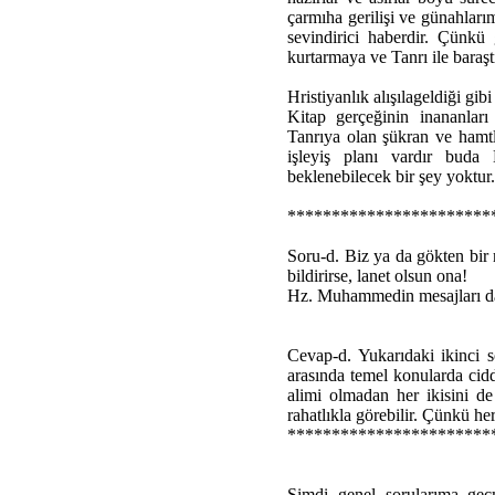
çarmıha gerilişi ve günahları
sevindirici haberdir. Çünkü
kurtarmaya ve Tanrı ile baraşt
Hristiyanlık alışılageldiği gi
Kitap gerçeğinin inananları
Tanrıya olan şükran ve hamtl
işleyiş planı vardır buda
beklenebilecek bir şey yoktur.
***********************
Soru-d. Biz ya da gökten bir 
bildirirse, lanet olsun ona!
Hz. Muhammedin mesajları dah
Cevap-d. Yukarıdaki ikinci so
arasında temel konularda cidd
alimi olmadan her ikisini de
rahatlıkla görebilir. Çünkü her
***********************
Şimdi genel sorularıma geçme