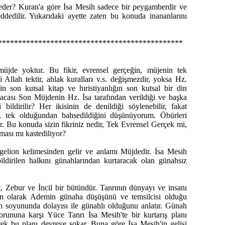
der? Kuran'a göre İsa Mesih sadece bir peygamberdir ve
reddedilir. Yukarıdaki ayette zaten bu konuda inananlarını
**********************************************
müjde yoktur. Bu fikir, evrensel gerçeğin, müjenin tek
 Allah tektir, ahlak kuralları v.s. değişmezdir, yoksa Hz.
in son kutsal kitap ve hıristiyanlığın son kutsal bir din
acası Son Müjdenin Hz. İsa tarafından verildiği ve başka
ildirilir? Her ikisinin de denildiği söylenebilir, fakat
n, tek olduğundan bahsedildiğini düşünüyorum. Öbürleri
. Bu konuda sizin fikriniz nedir, Tek Evrensel Gerçek mi,
ması mı kastediliyor?
ngelion kelimesinden gelir ve anlamı Müjdedir. İsa Mesih
ildirilen halkını günahlarından kurtaracak olan günahsız
 Zebur ve İncil bir bütündür. Tanrının dünyayı ve insanı
nsan olarak Ademin günaha düşüşünü ve temsilcisi olduğu
n soyununda dolayısı ile günahlı olduğunu anlatır. Günah
rununa karşı Yüce Tanrı İsa Mesih'te bir kurtarış planı
ecek bu planı devreye sokar. Buna göre İsa Mesih'in gelişi