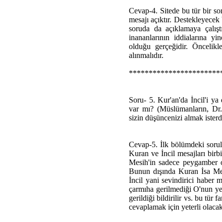
Cevap-4. Sitede bu tür bir s
mesajı açıktır. Destekleyecek
soruda da açıklamaya çalışt
inananlarının iddialarına y
olduğu gerçeğidir. Öncelikl
alınmalıdır.
***********************
Soru- 5. Kur'an'da İncil'i ya
var mı? (Müslümanların, Dr. A
sizin düşüncenizi almak ister
Cevap-5. İlk bölümdeki sorul
Kuran ve İncil mesajları birbi
Mesih'in sadece peygamber old
Bunun dışında Kuran İsa Mesi
İncil yani sevindirici haber 
çarmıha gerilmediği O'nun ye
gerildiği bildirilir vs. bu t
cevaplamak için yeterli olacakt