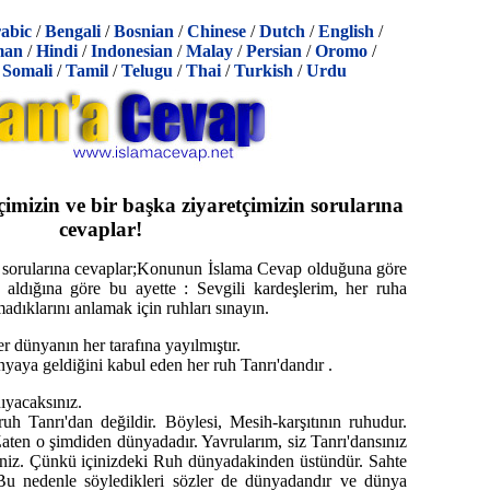
abic
/
Bengali
/
Bosnian
/
Chinese
/
Dutch
/
English
/
man
/
Hindi
/
Indonesian
/
Malay
/
Persian
/
Oromo
/
/
Somali
/
Tamil
/
Telugu
/
Thai
/
Turkish
/
Urdu
çimizin ve bir başka ziyaretçimizin sorularına
cevaplar!
in sorularına cevaplar;Konunun İslama Cevap olduğuna göre
 aldığına göre bu ayette : Sevgili kardeşlerim, her ruha
adıklarını anlamak için ruhları sınayın.
dünyanın her tarafına yayılmıştır.
nyaya geldiğini kabul eden her ruh Tanrı'dandır .
ıyacaksınız.
ruh Tanrı'dan değildir. Böylesi, Mesih-karşıtının ruhudur.
ten o şimdiden dünyadadır. Yavrularım, siz Tanrı'dansınız
iniz. Çünkü içinizdeki Ruh dünyadakinden üstündür. Sahte
Bu nedenle söyledikleri sözler de dünyadandır ve dünya