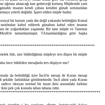
mız uğruna akıtacağı kan getireceği kurtarış Müjdesidir yani
 günahlı insanın kendi çabası kendini günah sorunundan
ırmaya yeterli değildir. İşaret edilen müjde budur.
bi sosyal bir kurum yada din değil yukarıda belirttiğim Kutsal
 tarafından kabul edilerek günahını kabul eden insanın
arı ile yoğurdukları yaşamdır. Bir tane müjde ve Tanrının
 Mesih'te tamamlanmıştır. TAmamlandığına göre başka
***************************************************
melek bile, size bildirdiğimiz müjdeye ters düşen bir müjde
a önce bildirilen mesajlarla ters düşüyor mu?
ruda da belirtildiği üzre İncil'in mesajı ile Kuran mesajı
i şekilde farklılıklar görülmektedir. İncil alimi yada Kuran
 sadece okuyan normal bir insan ikisi arasındaki farkları
 ikisi pek çok konuda taban tabana zıttır.
******************************************************
k isterdim ( bu soruların, elbette, hıristiyanlık bakışı