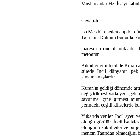
Müslümanlar Hz. İsa'yı kabul 
Cevap-b.
İsa Mesih'in beden alıp bu dü
Tanrı'nın Ruhunu bununla tan
ibaresi en önemli noktadır. 
metodtur.
Bilindiği gibi İncil ile Kuran
sürede İncil dünyanın pek ç
tamamlamışlardır.
Kuran'ın geldiği dönemde art
değiştirilmesi yada yeni gelen
savunma içine girmesi müm
yerindeki çeşitli kiliselerde b
Yukarıda verilen İncil ayeti ve
olduğu görülür. İncil İsa Me
olduğunu kabul eder ve bu ger
inancın Tanrıdan olmadığını bi