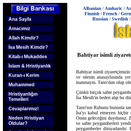
Albanian
/
Amharic
/
Ar
Finnish
/
French
/
Ger
Russian
/
Swedish
Ana Sayfa
Amacımız
Allah Kimdir?
İsa Mesih Kimdir?
Bahtiyar isimli ziyaret
Kitab-ı Mukaddes
İslam & Hristiyanlık
Bahtiyar isimli ziyaretçimiz
Kuran-ı Kerim
ve sitenin anasayfasında yer
inanmayın. Tanrı'dan olup olm
Muhammed
Çünkü birçok sahte peygamber 
Hristiyanlığın
İsa Mesih'in beden alıp bu dü
Temelleri
Tanrı'nın Ruhunu bununla tan
Cevaplarımız!
İsa'yı kabul etmeyen hiçbir 
Onun geleceğini duydunuz. Za
Neden Hristiyan
ve sahte peygamberleri yend
Oldular?
peygamberler dünyadandır. 