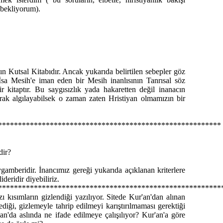
 bekliyorum).
n Kutsal Kitabıdır. Ancak yukarıda belirtilen sebepler göz
a Mesih'e iman eden bir Mesih inanlısının Tanrısal söz
 kitaptır. Bu saygısızlık yada hakaretten değil inanacın
rak algılayabilsek o zaman zaten Hristiyan olmamızın bir
********************************************************
dir?
gamberidir. İnancımız gereği yukarıda açıklanan kriterlere
deridir diyebiliriz.
********************************************************
zı kısımların gizlendiği yazılıyor. Sitede Kur'an'dan alınan
lmediği, gizlemeyle tahrip edilmeyi karıştırılmaması gerektiği
an'da aslında ne ifade edilmeye çalışılıyor? Kur'an'a göre