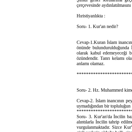
çerçevesinde aydınlatılmasını
Hıristiyanlıkta :
Soru- 1. Kur'an nedir?
Cevap-1.Kuran İslam inancını
önünde bulundurulduğunda İs
olarak kabul edemeyeceği bir
özündendir. Tanrı kelamı ola
anlamı olamaz.
***********************
Soru- 2. Hz. Muhammed kim
Cevap-2. İslam inancının pey
uymadığından bir topluluğun li
***********************
Soru- 3. Kur'an'da İncilin ba
alıntılarla İncilin tahrip edi
vurgulanmaktadır. Sizce Kur'