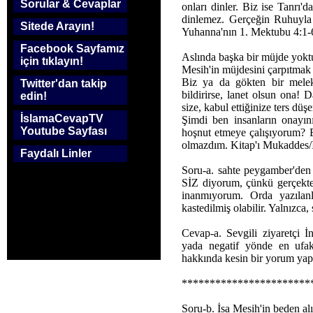
Sorular & Cevaplar
onları dinler. Biz ise Tanrı'd
dinlemez. Gerçeğin Ruhuyla 
Sitede Arayın!
Yuhanna'nın 1. Mektubu 4:1-
Facebook Sayfamız
Aslında başka bir müjde yoktu
için tıklayın!
Mesih'in müjdesini çarpıtmak 
Biz ya da gökten bir melek
Twitter'dan takip
bildirirse, lanet olsun ona!
edin!
size, kabul ettiğinize ters düş
İslamaCevapTV
Şimdi ben insanların onayın
Youtube Sayfası
hoşnut etmeye çalışıyorum? E
olmazdım. Kitap'ı Mukaddes/İ
Faydalı Linler
Soru-a. sahte peygamber'de
SİZ diyorum, çünkü gerçekte İ
inanmıyorum. Orda yazılanla
kastedilmiş olabilir. Yalnızc
Cevap-a. Sevgili ziyaretçi İn
yada negatif yönde en ufa
hakkında kesin bir yorum yap
***********************
Soru-b. İsa Mesih'in beden al