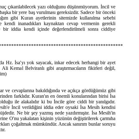
onuç çıkarılabilecek yazı olduğunu düşünmüyorum. İncil ve
 başka bir yere baş vurulması gereksizdir. Sadece bir önceki
ığım gibi Kuran ayetlerinin sitemizde kullanılma sebebi
ine kendi inanadıkları kaynaktan cevap vermenin gerekli
e bir iddia kendi içinde değerlendirilmeli sonra ciddiye
**************************************************
 da Hz. İsa'yı yok sayacak, inkar edecek herhangi bir ayet
li Kemal Belviranlı gibi araştırmacıların fikirleri değil,
dim)
ar ve cevaplarına bakıldığında ve açıkça gördüğümüz gibi
rinden farklıdır. Kuran'ın en önemli konularından birisi İsa
uğu ile alakalıdır ki bu İncile göre ciddi bir yanılgıdır.
h'e İncil verildiğini iddia eder oysaki İsa Mesih kendisi
müjdedir. Ne bir şey yazmış nede yazdırmıştır. İsa Mesih'in
rine O'nu yakalatan kişinin yüzünün değiştirilerek çarmıha
ür farkları çoğaltmak mümkündür. Ancak sanırım bunlar soruyu
ır.