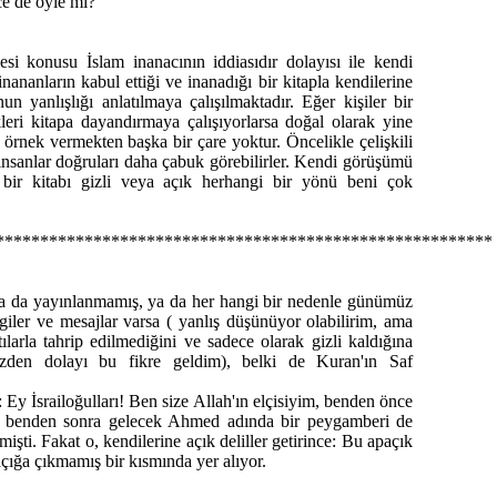
zce de öyle mi?
mesi konusu İslam inanacının iddiasıdır dolayısı ile kendi
nananların kabul ettiği ve inanadığı bir kitapla kendilerine
nun yanlışlığı anlatılmaya çalışılmaktadır. Eğer kişiler bir
kleri kitapa dayandırmaya çalışıyorlarsa doğal olarak yine
n örnek vermekten başka bir çare yoktur. Öncelikle çelişkili
a insanlar doğruları daha çabuk görebilirler. Kendi görüşümü
 bir kitabı gizli veya açık herhangi bir yönü beni çok
********************************************************
, ya da yayınlanmamış, ya da her hangi bir nedenle günümüz
giler ve mesajlar varsa ( yanlış düşünüyor olabilirim, ama
tılarla tahrip edilmediğini ve sadece olarak gizli kaldığına
inizden dolayı bu fikre geldim), belki de Kuran'ın Saf
 Ey İsrailoğulları! Ben size Allah'ın elçisiyim, benden önce
ve benden sonra gelecek Ahmed adında bir peygamberi de
işti. Fakat o, kendilerine açık deliller getirince: Bu apaçık
 açığa çıkmamış bir kısmında yer alıyor.