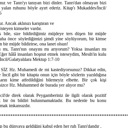
anız ve Tanrı'yı tanıyan bizi dinler. Tanrı'dan olmayan bizi
yalan ruhunu böyle ayırt ederiz. Kitap'ı Mukaddes/İncil/
6
r. Ancak aklınızı karıştıran ve
isteyen kimseler vardır.
 bile, size bildirdiğimiz müjdeye ters düşen bir müjde
 Daha önce söylediğimizi şimdi yine söylüyorum, bir kimse
en bir müjde bildirirse, ona lanet olsun!
ı mı, Tanrı'nın onayını mı arıyorum? Yoksa insanları mı
ğer hâlâ insanları hoşnut etmek isteseydim, Mesih'in kulu
ncil/Galatyalılara Mektup 1:7-10
n SİZ Hz. Muhamedi de mi kastediyorsunuz? Dikkat edin,
ncil gibi bir kitapta onun için böyle sözlerin yazıldığına
rın kime atfedildiğini bilemeyiz elbette. Bir çok kişi
a, sizce Hz. Muhammed de burada yer alıyor mu?
cil'de direk olarak Peygamberiniz ile ilgili olarak pozitif
k bir ön bildiri bulunmamaktadır. Bu nedenle bu konu
mak imkansızdır.
********************************************************
ıp bu dünyaya geldiğini kabul eden her ruh Tanrı'dandır .