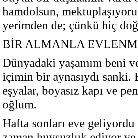
hamdolsun, mektuplaşıyoru
yerimden de; çünkü hiç doğ
BİR ALMANLA EVLENM
Dünyadaki yaşamım beni ve
içimin bir aynasıydı sanki. 
eşyalar, boyasız kapı ve pe
oğlum.
Hafta sonları eve geliyord
zaman huysuzluk ediyor ve 