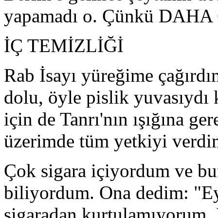
yapamadı o. Çünkü DAH
İÇ TEMİZLİĞİ
Rab İsayı yüreğime çağırdı
dolu, öyle pislik yuvasıydı
için de Tanrı'nın ışığına ge
üzerimde tüm yetkiyi verdi
Çok sigara içiyordum ve bu
biliyordum. Ona dedim: "E
sigaradan kurtulamıyorum. 