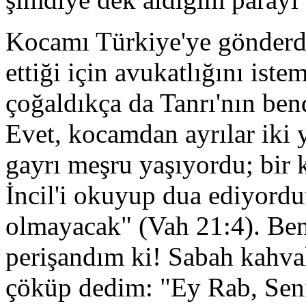
Kocamı Türkiye'ye gönderd
ettiği için avukatlığını ist
çoğaldıkça da Tanrı'nın be
Evet, kocamdan ayrılar iki 
gayrı meşru yaşıyordu; bir k
İncil'i okuyup dua ediyordu
olmayacak" (Vah 21:4). Be
perişandım ki! Sabah kahval
çöküp dedim: "Ey Rab, Sen