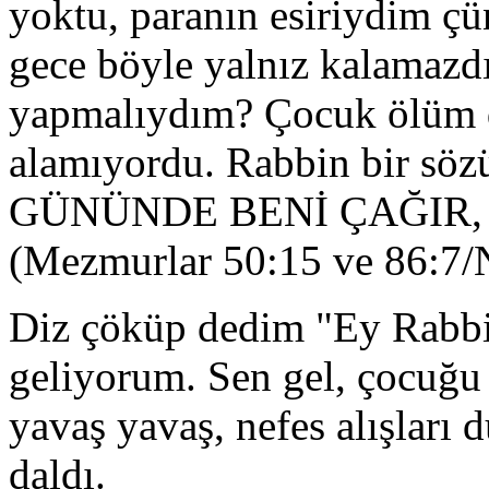
yoktu, paranın esiriydim ç
gece böyle yalnız kalamazd
yapmalıydım? Çocuk ölüm de
alamıyordu. Rabbin bir söz
GÜNÜNDE BENİ ÇAĞIR,
(Mezmurlar 50:15 ve 86:7/
Diz çöküp dedim "Ey Rabbi
geliyorum. Sen gel, çocuğu 
yavaş yavaş, nefes alışları 
daldı.