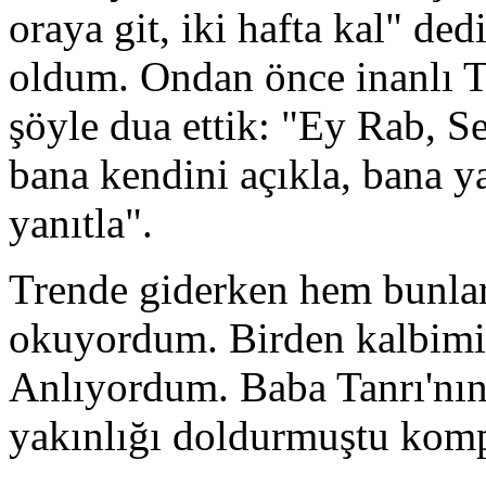
oraya git, iki hafta kal" de
oldum. Ondan önce inanlı Tü
şöyle dua ettik: "Ey Rab, S
bana kendini açıkla, bana y
yanıtla".
Trende giderken hem bunlar
okuyordum. Birden kalbimi 
Anlıyordum. Baba Tanrı'nın 
yakınlığı doldurmuştu komp