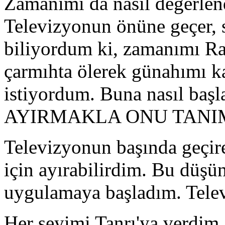
Zamanımı da nasıl değerlen
Televizyonun önüne geçer, 
biliyordum ki, zamanımı R
çarmıhta ölerek günahımı k
istiyordum. Buna nasıl b
AYIRMAKLA ONU TANI
Televizyonun başında geçire
için ayırabilirdim. Bu düşü
uygulamaya başladım. Tele
Her şeyimi Tanrı'ya verdim,