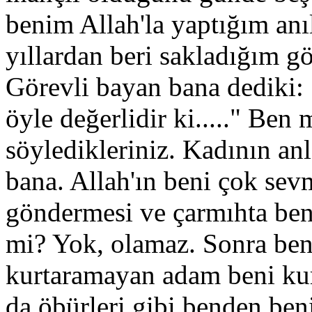
benim Allah'la yaptığım anı
yıllardan beri sakladığım g
Görevli bayan bana dediki: 
öyle değerlidir ki....." Ben
söyledikleriniz. Kadının anla
bana. Allah'ın beni çok sev
göndermesi ve çarmıhta benim
mi? Yok, olamaz. Sonra be
kurtaramayan adam beni kur
da öbürleri gibi benden ben