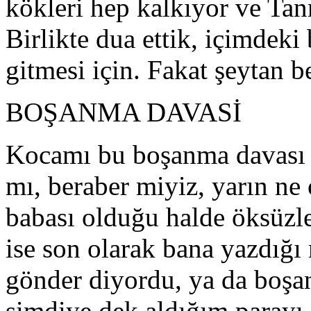
kökleri hep kalkıyor ve Tanr
Birlikte dua ettik, içimdeki
gitmesi için. Fakat şeytan 
BOŞANMA DAVASİ
Kocamı bu boşanma davası h
mı, beraber miyiz, yarın n
babası olduğu halde öksüzl
ise son olarak bana yazdığı
gönder diyordu, ya da boş
şimdiye dek aldığım parayı