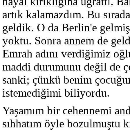
hayal kırıklığına uğrattı. 
artık kalamazdım. Bu sırada
geldik. O da Berlin'e gelm
yoktu. Sonra annem de geldi
Emrah adını verdiğimiz oğ
maddi durumunu değil de çoc
sanki; çünkü benim çocuğu
istemediğimi biliyordu.
Yaşamım bir cehennemi and
sıhhatım öyle bozulmuştu ki