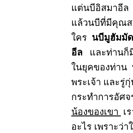
แต่นบีอิสมาอีล ท
แล้วนบีที่มีคุณ
ใคร
นบีมูฮัมมั
อีล
และท่านก็มี
ในยุคของท่าน ท
พระเจ้า และรู่
กระทำการอัศจ
น้องของเขา
เร
อะไร เพราะว่าใ