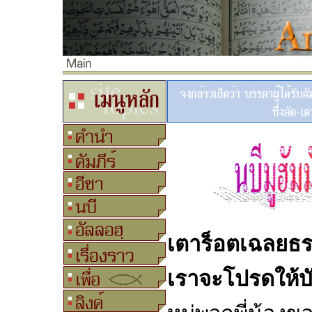
เตาร็อตเฉลยธรร
เราจะโปรดให้บั