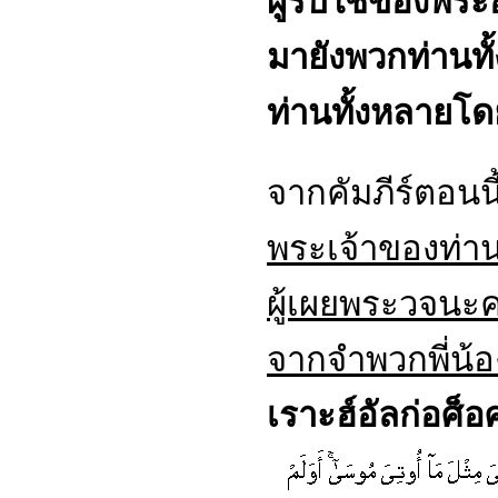
ผู้รับใช้ของพระ
มายังพวกท่านทั
ท่านทั้งหลายโ
จากคัมภีร์ตอนนี
พระเจ้าของท่า
ผู้เผยพระวจนะค
จากจำพวกพี่น้
เราะฮ์อัลก่อศ็อศ