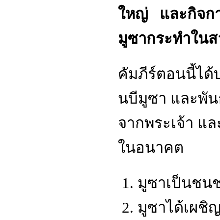
ใหญ่ และกิจกา
มูซากระทำในส
คัมภีร์ตอนนี้ไ
นบีมูซา และพัน
จากพระเจ้า และได
ในอนาคต
มูซาเป็นชนช
มูซาได้เผชิญ