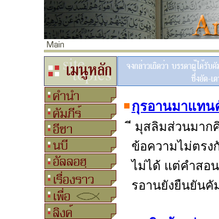
กุรอานมาแทนคั
ี มุสลิมส่วนมากคิ
ข้อความไม่ตรงก
ไม่ได้ แต่คำสอน
รอานยังยืนยันคัม