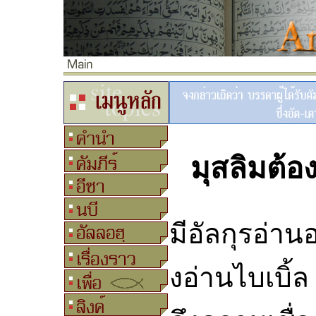
มุสลิมต้อ
มีอัลกุรอ่านอ
งอ่านไบเบิ้