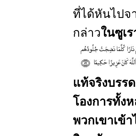
ที่ได้หันไปจ
กล่าว
ในซูเรา
แท้จริงบรรด
โองการทั้งห
พวกเขาเข้า