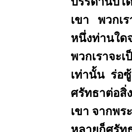
บรรดานบีได
เขา พวกเรา
หนึ่งท่านใ
พวกเราจะเป็น
เท่านั้น ร่อซู
ศรัทธาต่อสิ
เขา จากพระเ
หลายก็ศรัทธ