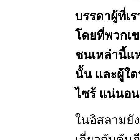
บรรดาผู้ที่เ
โดยที่พวกเขา
ชนเหล่านี้แหล
นั้น และผู้ใ
ไซร้ แน่นอนช
ในอิสลามยังม
เกี่ยวกับคั