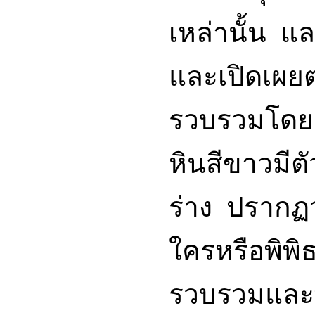
เหล่านั้น แ
และเปิดเผ
รวบรวมโ
หินสีขาวมีตั
ร่าง ปรากฏว
ใครหรือพิพิธ
รวบรวมและพิ