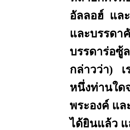
อัลลอฮ์ แล
และบรรดาคั
บรรดาร่อซู
กล่าวว่า) เ
หนึ่งท่านใด
พระองค์ และ
ได้ยินแล้ว แ