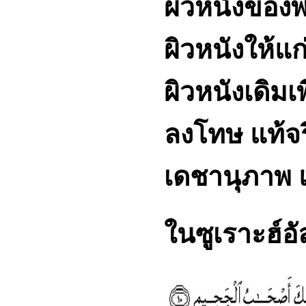
ผิวหนังของพ
ผิวหนังให้แก
ผิวหนังเดิม
ลงโทษ แท้จริ
เดชานุภาพ 
ในซูเราะฮ์อั