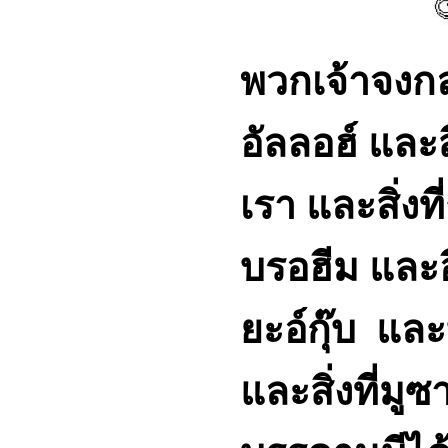
พวกเจ้าจงกล
อัลลอฮ์ และ
เรา และสิ่ง
บรอฮีม และ
ยะอ์กุ๊บ แล
และสิ่งที่มู