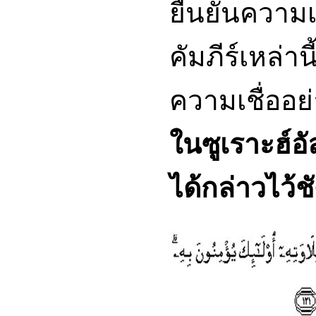
ยืนยันความเ
คัมภีร์เหล่าน
ความเชื่ออย
ในซูเราะฮ์อั
ได้กล่าวไว้ช