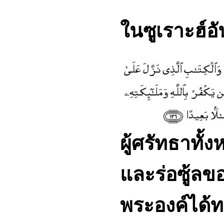
ในซูเราะฮ์อั
ผู้ศรัทธาทั้
และร่อซู้ลขอ
พระองค์ได้ท