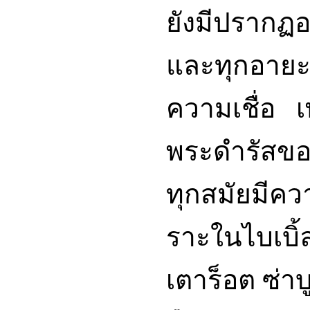
ยังมีปรากฏ
และทุกอายะ
ความเชื่อ 
พระดำรัสของ
ทุกสมัยมีคว
ราะในไบเบิ้ล
เตาร็อต ซ่าบ