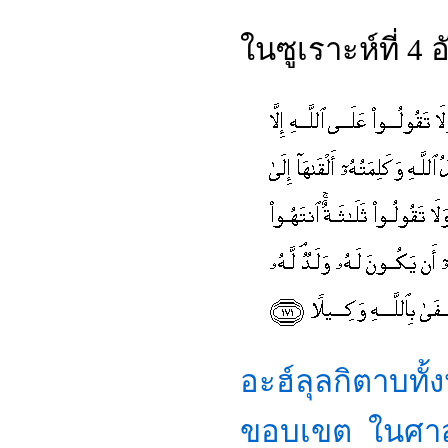
ในซูเราะห์ที่ 4
อะฮ์ลุลกิตาบทั้
ขอบเขต ในศาส