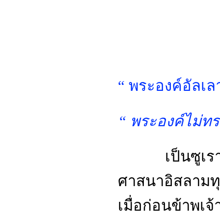
“ พระองค์อัลเล
“ พระองค์ไม่ทร
เป็นซูเราะฮ์ 
ศาสนาอิสลามทุก
เมื่อก่อนข้าพเจ้