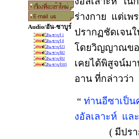
งอัลเลาะห์ ในก
ร่างกาย แต่เพ
Audio/อัน-ซาบูร
ปรากฏชัดเจนใน
อัน-ซาบูร์ 1
อัน-ซาบูร์ 8
โดยวิญญาณของอ
อัน-ซาบูร์23
อัน-ซาบูร์82
อัน-ซาบูร์92
เคยได้พิสูจน์มา
อัน-ซาบูร์103
อาน ที่กล่าวว่า
“
ท่านอีซาเป็น
งอัลเลาะห์ แล
( มีปรากฏใน