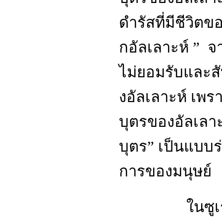
ดำรัสที่มีชีวิต
กอัลเลาะห์
”
จาก
ไม่ยอมรับและสั
งอัลเลาะห์ เพรา
บุตรของอัลเลาะ
บุตร
”
เป็นแบบร่
การของมนุษย์
ในซูเราะห์ ท