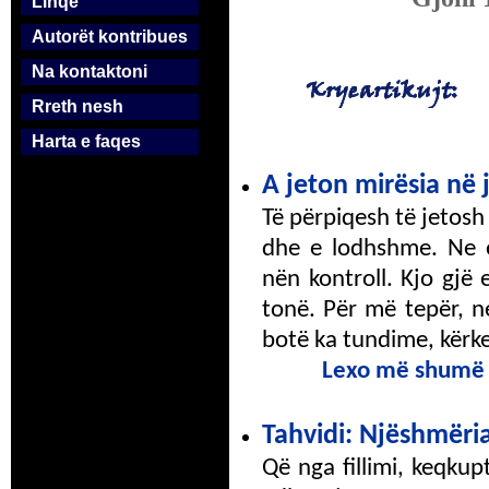
Linqe
Autorët kontribues
Na kontaktoni
Rreth nesh
Harta e faqes
A jeton mirësia në 
Të përpiqesh të jetosh
dhe e lodhshme. Ne o
nën kontroll. Kjo gjë
tonë. Për më tepër, n
botë ka tundime, kërke
Lexo më shumë
Tahvidi: Njëshmëria
Që nga fillimi, keqkup