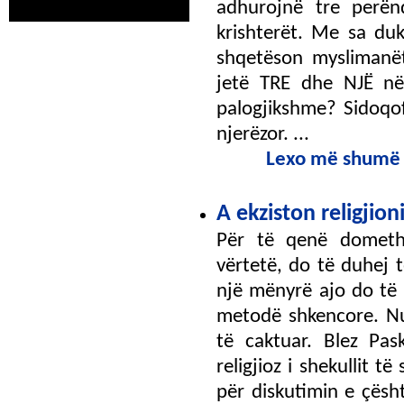
adhurojnë tre perën
krishterët. Me sa duk
shqetëson myslimanë
jetë TRE dhe NJЁ në
palogjikshme? Sidoqof
njerëzor. ...
Lexo më shumë
A ekziston religjion
Për të qenë domethën
vërtetë, do të duhej t
një mënyrë ajo do të 
metodë shkencore. Nu
të caktuar. Blez Pas
religjioz i shekullit 
për diskutimin e çësht