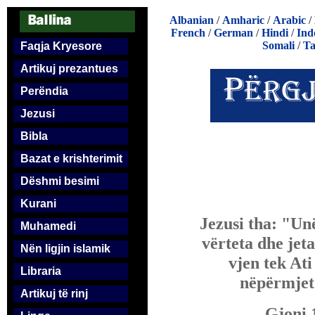
Albanian
/
Amharic
/
Arabic
/
French
/
German
/
Hindi
/
Ind
Somali
/
Ta
Faqja Kryesore
Artikuj prezantues
Perëndia
Jezusi
Bibla
Bazat e krishterimit
Dëshmi besimi
Kurani
Jezusi tha: "Un
Muhamedi
vërteta dhe jet
Nën ligjin islamik
vjen tek Ati
Libraria
nëpërmjet
Artikuj të rinj
Gjoni 