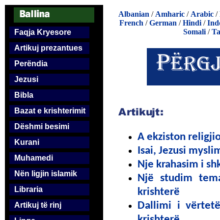
Albanian
/
Amharic
/
Arabic
/
French
/
German
/
Hindi
/
Ind
Somali
/
Ta
Faqja Kryesore
Artikuj prezantues
Perëndia
Jezusi
Bibla
Bazat e krishterimit
Dëshmi besimi
A ekziston religji
Kurani
Isai, Jezusi mysl
Muhamedi
Nje krahasim i sh
Nën ligjin islamik
Një studim tema
Libraria
krishterë
Dallimi i vërtet
Artikuj të rinj
krishterë