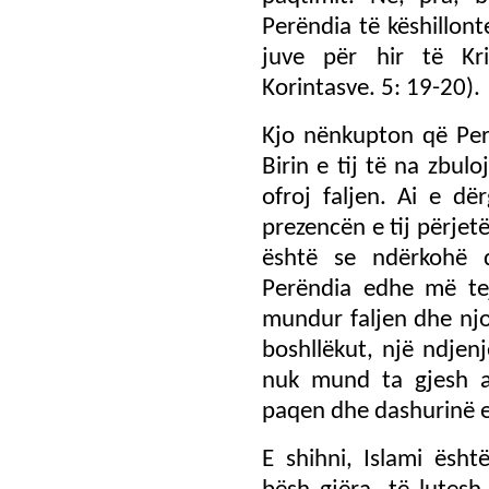
Perëndia të këshillon
juve për hir të Kri
Korintasve. 5: 19-20).
Kjo nënkupton që Per
Birin e tij të na zbuloj
ofroj faljen. Ai e dë
prezencën e tij përje
është se ndërkohë q
Perëndia edhe më te
mundur faljen dhe njoh
boshllëkut, një ndjenj
nuk mund ta gjesh 
paqen dhe dashurinë 
E shihni, Islami ësh