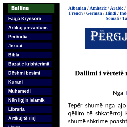
Albanian
/
Amharic
/
Arabic
/
French
/
German
/
Hindi
/
Ind
Somali
/
Ta
Faqja Kryesore
Artikuj prezantues
Perëndia
Jezusi
Bibla
Bazat e krishterimit
Dallimi i vërtetë
Dëshmi besimi
Kurani
Muhamedi
Nga
Nën ligjin islamik
Tepër shumë nga ajo
Libraria
qëllim të shkatërroj k
Artikuj të rinj
shumë shkrime poashtu