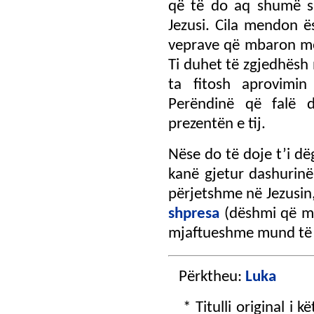
që të do aq shumë sa
Jezusi. Cila mendon ë
veprave që mbaron me 
Ti duhet të zgjedhës
ta fitosh aprovimi
Perëndinë që falë 
prezentën e tij.
Nëse do të doje t’i dë
kanë gjetur dashurinë
përjetshme në Jezusin,
shpresa
(dëshmi që mu
mjaftueshme mund të
Përktheu:
Luka
* Titulli original i kë