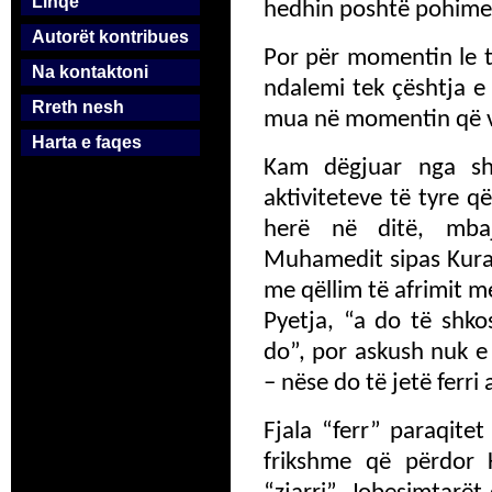
Linqe
hedhin poshtë pohime
Autorët kontribues
Por për momentin le t
Na kontaktoni
ndalemi tek çështja e
Rreth nesh
mua në momentin që 
Harta e faqes
Kam dëgjuar nga sh
aktiviteteve të tyre 
herë në ditë, mba
Muhamedit sipas Kuran
me qëllim të afrimit 
Pyetja, “a do të shko
do”, por askush nuk e
– nëse do të jetë ferri
Fjala “ferr” paraqite
frikshme që përdor K