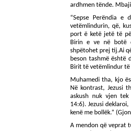
ardhmen tënde. Mbaji m
“Sepse Perëndia e d
vetëmlindurin, që, k
port ë ketë jetë të p
Birin e ve në botë 
shpëtohet prej tij.Ai 
beson tashmë është d
Birit të vetëmlindur të
Muhamedi tha, kjo ësh
Në kontrast, Jezusi t
askush nuk vjen tek 
14:6). Jezusi deklaroi
kenë me bollëk.” (Gjon
A mendon që veprat t