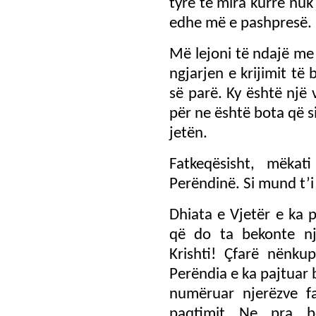
tyre të mira kurrë nuk
edhe më e pashpresë.
Më lejoni të ndajë me 
ngjarjen e krijimit të
së parë. Ky është një 
për ne është bota që 
jetën.
Fatkeqësisht, mëkat
Perëndinë. Si mund t’
Dhiata e Vjetër e ka 
që do ta bekonte nje
Krishti! Çfarë nënku
Perëndia e ka pajtuar
numëruar njerëzve fa
paqtimit. Ne, pra, b