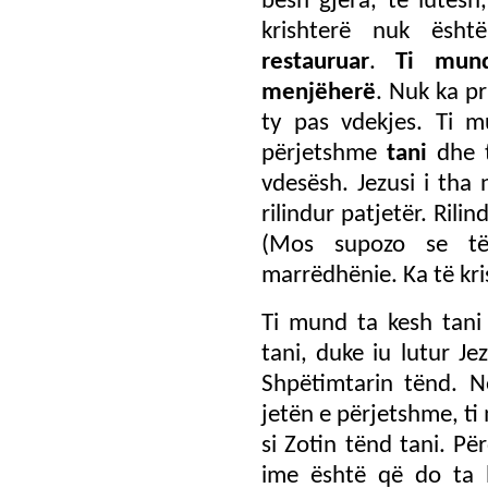
bësh gjëra, të lutesh,
krishterë nuk ësht
restauruar
.
Ti mun
menjëherë
. Nuk ka pr
ty pas vdekjes. Ti 
përjetshme
tani
dhe t
vdesësh. Jezusi i tha 
rilindur patjetër. Ril
(Mos supozo se të
marrëdhënie. Ka të kri
Ti mund ta kesh tani 
tani, duke iu lutur Je
Shpëtimtarin tënd. N
jetën e përjetshme, ti
si Zotin tënd tani. Pë
ime është që do ta 