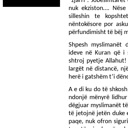
“zjarri”. Jobesimtarët
nuk ekziston…. Nëse
silleshin te kopsht
nëntokësore por asku
përfundimisht të bëj m
Shpesh myslimanët d
ideve në Kuran që i 
shtroj pyetje Allahut!
largët në distancë, një
herë i gatshëm t’i dën
A e di ku do të shkosh
ndonjë mënyrë lidhur
dëgjuar myslimanët të
të jetojnë jetën duke
paqe, nuk ofron siguri