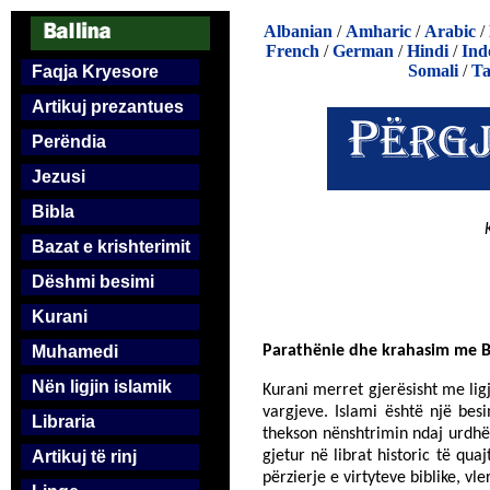
Albanian
/
Amharic
/
Arabic
/
French
/
German
/
Hindi
/
Ind
Somali
/
Ta
Faqja Kryesore
Artikuj prezantues
Perëndia
Jezusi
Bibla
Bazat e krishterimit
Dëshmi besimi
Kurani
Muhamedi
Parathënie dhe krahasim me B
Nën ligjin islamik
Kurani merret gjerësisht me lig
vargjeve. Islami është një bes
Libraria
thekson nënshtrimin ndaj urdhër
Artikuj të rinj
gjetur në librat historic të qu
përzierje e virtyteve biblike, 