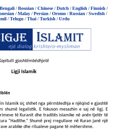
Bengali
/
Bosnian
/
Chinese
/
Dutch
/
English
/
Finnish
/
onesian
/
Malay
/
Persian
/
Oromo
/
Russian
/
Swedish
/
mil
/
Telugu
/
Thai
/
Turkish
/
Urdu
Kapitulli gjashtëmbëdhjetë
Ligji Islamik
iblën
jin Islamik siç shihet nga përmbledhja e njëqind e gjashtë
im shumë legalistik. E fokuson mesazhin e saj në ligj. E
imeve të Kuranit dhe traditës islamike në anën tjetër të
ajtura “Hadithe.” Shumë prej rregullave në Kuran janë një
vlerave arabike dhe ritualeve pagane të mëhershme.