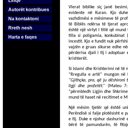
Linqe
Vlerat biblike siç janë besimi
Autorët kontribues
evidente në Kuran. Kjo duh
Na kontaktoni
vazhdimësi e mësimeve të profe
të Biblës ndërsa të tjerat ap
Rreth nesh
është një virtyt I tillë që mund 
tilla si poligamia, konkubina
Harta e faqes
incestit. Kjo e fundit nuk përfs
vajzën e gruas sikurse edhe n
përderisa djali i tij i adoptuar
krishterët.
Si Islami dhe Krishterimi në të 
“Rregulla e artë” mungon në K
“Gjithçka, pra, që ju dëshironi 
ligji dhe profetët.”
(Mateu 7:
“përmbledh Ligjin dhe Shkrime
mund të haset në recitimet e 
Një mësim tjetër që është uni
Perëndisë si falje plotësisht e
e tij. Duke e njohur dashurinë e
bërë të pamundurën, të fitoj