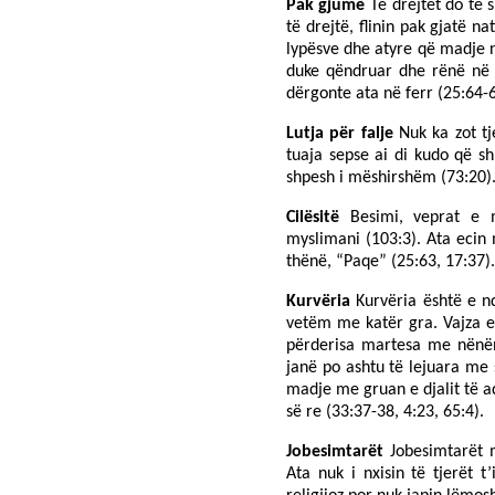
Pak gjumë
Të drejtët do të 
të drejtë, flinin pak gjatë n
lypësve dhe atyre që madje n
duke qëndruar dhe rënë në 
dërgonte ata në ferr (25:64-6
Lutja për falje
Nuk ka zot tj
tuaja sepse ai di kudo që sh
shpesh i mëshirshëm (73:20)
Cilësitë
Besimi, veprat e 
myslimani (103:3). Ata ecin 
thënë, “Paqe” (25:63, 17:37).
Kurvëria
Kurvëria është e n
vetëm me katër gra. Vajza e
përderisa martesa me nënë
janë po ashtu të lejuara me 
madje me gruan e djalit të 
së re (33:37-38, 4:23, 65:4).
Jobesimtarët
Jobesimtarët 
Ata nuk i nxisin të tjerët t’