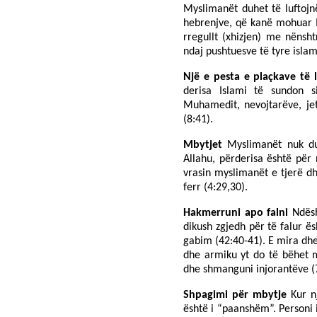
Myslimanët duhet të luftoj
hebrenjve, që kanë mohuar Is
rregullt (xhizjen) me nënsh
ndaj pushtuesve të tyre islam
Një e pesta e plaçkave të l
derisa Islami të sundon si
Muhamedit, nevojtarëve, je
(8:41).
Mbytjet
Myslimanët nuk du
Allahu, përderisa është për 
vrasin myslimanët e tjerë dh
ferr (4:29,30).
Hakmerruni apo falni
Ndësh
dikush zgjedh për të falur 
gabim (42:40-41). E mira dhe
dhe armiku yt do të bëhet mi
dhe shmanguni injorantëve (
Shpagimi për mbytje
Kur n
është i “paanshëm”. Personi i