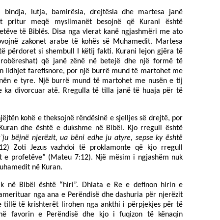
, bindja, lutja, bamirësia, drejtësia dhe martesa janë
et pritur meqë myslimanët besojnë që Kurani është
tëve të Biblës. Disa nga vlerat kanë ngjashmëri me ato
rovojnë zakonet arabe të kohës së Muhamedit. Martesa
të përdoret si shembull I këtij fakti. Kurani lejon gjëra të
t (robëreshat) që janë zënë në betejë dhe një formë të
hin lidhjet farefisnore, por një burrë mund të martohet me
ënën e tyre. Një burrë mund të martohet me nusën e tij
 e ka divorcuar atë. Rregulla të tilla janë të huaja për të
njëjtën kohë e theksojnë rëndësinë e sjelljes së drejtë, por
uran dhe është e dukshme në Bibël. Kjo rregull është
t`ju bëjnë njerëzit, ua bëni edhe ju atyre, sepse ky është
12) Zoti Jezus vazhdoi të proklamonte që kjo rregull
t e profetëve” (Mateu 7:12). Një mësim i ngjashëm nuk
Muhamedit në Kuran.
k në Bibël është “hiri”. Dhiata e Re e definon hirin e
 pamerituar nga ana e Perëndisë dhe dashuria për njerëzit
 tillë të krishterët lirohen nga ankthi i përpjekjes për të
në favorin e Perëndisë dhe kjo i fuqizon të kënaqin