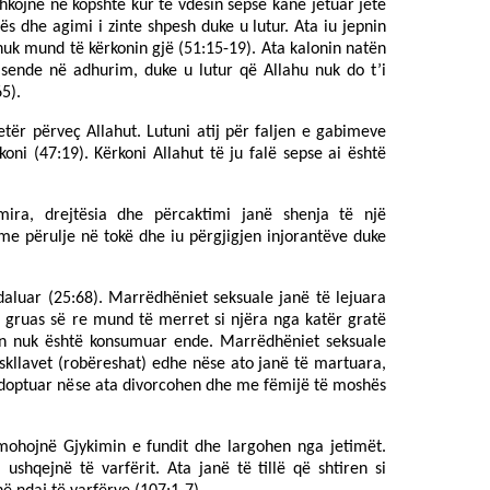
shkojnë në kopshte kur të vdesin sepse kanë jetuar jetë
atës dhe agimi i zinte shpesh duke u lutur. Ata iu jepnin
uk mund të kërkonin gjë (51:15-19). Ata kalonin natën
sende në adhurim, duke u lutur që Allahu nuk do t’i
5).
etër përveç Allahut. Lutuni atij për faljen e gabimeve
koni (47:19). Kërkoni Allahut të ju falë sepse ai është
.
mira, drejtësia dhe përcaktimi janë shenja të një
me përulje në tokë dhe iu përgjigjen injorantëve duke
daluar (25:68). Marrëdhëniet seksuale janë të lejuara
 gruas së re mund të merret si njëra nga katër gratë
n nuk është konsumuar ende. Marrëdhëniet seksuale
skllavet (robëreshat) edhe nëse ato janë të martuara,
adoptuar nëse ata divorcohen dhe me fëmijë të moshës
mohojnë Gjykimin e fundit dhe largohen nga jetimët.
i ushqejnë të varfërit. Ata janë të tillë që shtiren si