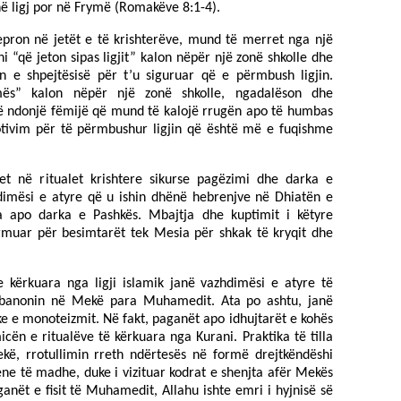
ë ligj por në Frymë (Romakëve 8:1-4).
vepron në jetët e të krishterëve, mund të merret nga një
oni “që jeton sipas ligjit” kalon nëpër një zonë shkolle dhe
n e shpejtësisë për t’u siguruar që e përmbush ligjin.
mës” kalon nëpër një zonë shkolle, ngadalëson dhe
ë ndonjë fëmijë që mund të kalojë rrugën apo të humbas
motivim për të përmbushur ligjin që është më e fuqishme
et në ritualet krishtere sikurse pagëzimi dhe darka e
hdimësi e atyre që u ishin dhënë hebrenjve në Dhiatën e
ja apo darka e Pashkës. Mbajtja dhe kuptimit i këtyre
rmuar për besimtarët tek Mesia për shkak të kryqit dhe
e kërkuara nga ligji islamik janë vazhdimësi e atyre të
ë banonin në Mekë para Muhamedit. Ata po ashtu, janë
e e monoteizmit. Në fakt, paganët apo idhujtarët e kohës
ën e ritualëve të kërkuara nga Kurani. Praktika të tilla
kë, rrotullimin rreth ndërtesës në formë drejtkëndëshi
ne të madhe, duke i vizituar kodrat e shenjta afër Mekës
anët e fisit të Muhamedit, Allahu ishte emri i hyjnisë së