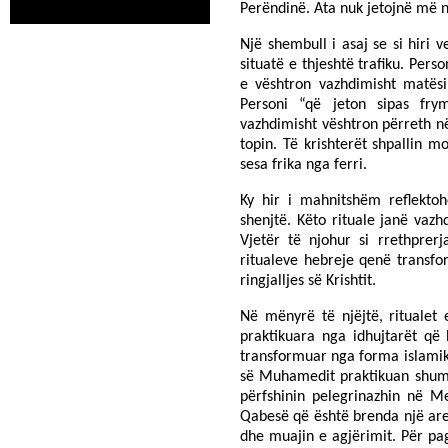
Perëndinë. Ata nuk jetojnë më n
Një shembull i asaj se si hiri 
situatë e thjeshtë trafiku. Pers
e vështron vazhdimisht matësi
Personi “që jeton sipas fry
vazhdimisht vështron përreth n
topin. Të krishterët shpallin 
sesa frika nga ferri.
Ky hir i mahnitshëm reflektoh
shenjtë. Këto rituale janë vaz
Vjetër të njohur si rrethprer
ritualeve hebreje qenë transfo
ringjalljes së Krishtit.
Në mënyrë të njëjtë, ritualet 
praktikuara nga idhujtarët q
transformuar nga forma islamik
së Muhamedit praktikuan shumic
përfshinin pelegrinazhin në Me
Qabesë që është brenda një are
dhe muajin e agjërimit. Për pag