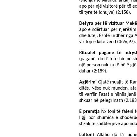
(shenja) të Allahut, andaj n
apo për një vizitorë për të e
të tyre të idhujve) (2:158).
Detyra për të vizituar Mek
apo e ndërtuar për njerëzim
dhe lutej. Është urdhër nga 
vizitojnë këtë vend (3:96,97).
Ritualet pagane të ndry
(paganët do të futeshin në sh
një person nuk ka të bëjë gjë
duhur (2:189).
Agjërimi
Gjatë muajit të Ram
ditës. Nëse nuk munden, ata
të varfër. Fazat e hënës janë
shkuar në pelegrinazh (2:183
E premtja
Nxitoni të faleni 
ligji por shumica e shoqër
shkak të shitblerjeve apo ndo
Luftoni
Allahu do t’i udhëz