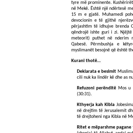
tyre më prominente. Kushërirë
në Mekë. Është një ndërtesë me
15 m e gjatë. Muhamedi pohoi 
devocionin e të gjithë njerë
përjashtim të idhujve brenda 
qëndrojë ishte guri i zi. Njëj
meteorit) puthet në nderim n
Qabesë. Përmbushja e këtyre
myslimanët besojnë që është t
Kurani thotë...
Deklarata e besimit
Musliman
cili nuk ka lindër kë dhe as n
Refuzoni perënditë
Mos u b
(30:31).
Kthyerja kah Kibla
Jobesim
në drejtim të Jerusalemit dh
të drejtoheni nga Kibla në M
Ritet e mëparshme pagane 