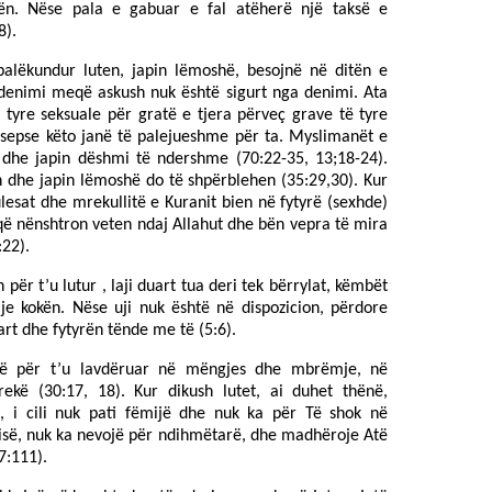
n. Nëse pala e gabuar e fal atëherë një taksë e
8).
alëkundur luten, japin lëmoshë, besojnë në ditën e
 denimi meqë askush nuk është sigurt nga denimi. Ata
 tyre seksuale për gratë e tjera përveç grave të tyre
 sepse këto janë të palejueshme për ta. Myslimanët e
dhe japin dëshmi të ndershme (70:22-35, 13;18-24).
n dhe japin lëmoshë do të shpërblehen (35:29,30). Kur
esat dhe mrekullitë e Kuranit bien në fytyrë (sexhde)
që nënshtron veten ndaj Allahut dhe bën vepra të mira
:22).
 për t’u lutur , laji duart tua deri tek bërrylat, këmbët
ije kokën. Nëse uji nuk është në dispozicion, përdore
art dhe fytyrën tënde me të (5:6).
ë për t’u lavdëruar në mëngjes dhe mbrëmje, në
rekë (30:17, 18). Kur dikush lutet, ai duhet thënë,
u, i cili nuk pati fëmijë dhe nuk ka për Të shok në
sisë, nuk ka nevojë për ndihmëtarë, dhe madhëroje Atë
7:111).