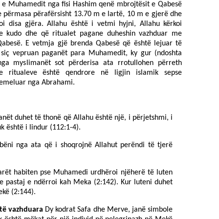
t e Muhamedit nga fisi Hashim qenë mbrojtësit e Qabesë
 përmasa përafërsisht 13.70 m e lartë, 10 m e gjerë dhe
disa gjëra. Allahu është i vetmi hyjni, Allahu kërkoi
zve kudo dhe që ritualet pagane duheshin vazhduar me
Qabesë. E vetmja gjë brenda Qabesë që është lejuar të
të siç vepruan paganët para Muhamedit, ky gur (ndoshta
ga myslimanët sot përderisa ata rrotullohen përreth
 ritualeve është qendrore në ligjin islamik sepse
hemeluar nga Abrahami.
ët duhet të thonë që Allahu është një, i përjetshmi, i
uk është i lindur (112:1-4).
ëni nga ata që i shoqrojnë Allahut perëndi të tjerë
arët habiten pse Muhamedi urdhëroi njëherë të luten
e pastaj e ndërroi kah Meka (2:142). Kur luteni duhet
ekë (2:144).
të vazhduara
Dy kodrat Safa dhe Merve, janë simbole