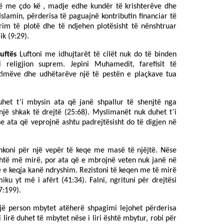
në me çdo kë , madje edhe kundër të krishterëve dhe
lamin, përderisa të paguajnë kontributin financiar të
trim të plotë dhe të ndjehen plotësisht të nënshtruar
ik (9:29).
uftës
Luftoni me idhujtarët të cilët nuk do të binden
 religjion suprem. Jepini Muhamedit, farefisit të
timëve dhe udhëtarëve një të pestën e plaçkave tua
het t’i mbysin ata që janë shpallur të shenjtë nga
një shkak të drejtë (25:68). Myslimanët nuk duhet t’i
e ata që veprojnë ashtu padrejtësisht do të digjen në
koni për një vepër të keqe me masë të njëjtë. Nëse
është më mirë, por ata që e mbrojnë veten nuk janë në
 e keqja kanë ndryshim. Rezistoni të keqen me të mirë
ku yt më i afërt (41:34). Falni, ngrituni për drejtësi
7:199).
jë person mbytet atëherë shpagimi lejohet përderisa
 lirë duhet të mbytet nëse i liri është mbytur, robi për