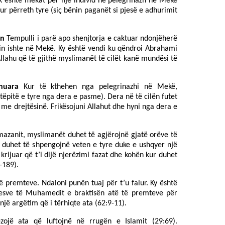
uk është mëkat për një individ në pelegrinazh në Mekë
cur përreth tyre (siç bënin paganët si pjesë e adhurimit
ën
Tempulli i parë apo shenjtorja e caktuar ndonjëherë
in ishte në Mekë. Ky është vendi ku qëndroi Abrahami
Allahu që të gjithë myslimanët të cilët kanë mundësi të
shuara
Kur të kthehen nga pelegrinazhi në Mekë,
tëpitë e tyre nga dera e pasme). Dera në të cilën futet
 me drejtësinë. Frikësojuni Allahut dhe hyni nga dera e
azanit, myslimanët duhet të agjërojnë gjatë orëve të
 duhet të shpengojnë veten e tyre duke e ushqyer një
 krijuar që t’i dijë njerëzimi fazat dhe kohën kur duhet
-189).
të premteve. Ndaloni punën tuaj për t’u falur. Ky është
uesve të Muhamedit e braktisën atë të premteve për
një argëtim që i tërhiqte ata (62:9-11).
ojë ata që luftojnë në rrugën e Islamit (29:69).