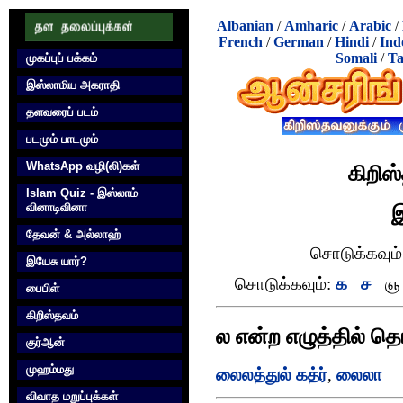
Albanian
/
Amharic
/
Arabic
/
French
/
German
/
Hindi
/
Ind
Somali
/
Ta
முகப்புப் பக்கம்
இஸ்லாமிய அகராதி
தளவரைப் படம்
படமும் பாடமும்
WhatsApp வழி(லி)கள்
கிறிஸ
Islam Quiz - இஸ்லாம்
வினாடிவினா
இ
தேவன் & அல்லாஹ்
சொடுக்கவும்
இயேசு யார்?
சொடுக்கவும்:
க
ச
ஞ
பைபிள்
கிறிஸ்தவம்
ல என்ற எழுத்தில் த
குர்‍ஆன்
முஹம்மது
லைலத்துல் கத்ர்
,
லைலா
விவாத மறுப்புக்கள்