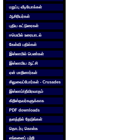
மறுப்பு வீடியோக்கள்
ஆசிரியர்கள்
புதிய கட்டுரைகள்
ஈமெயில் உரையாடல்
கேள்வி பதில்கள்
இஸ்லாமில் பெண்கள்
இஸ்லாமிய ஆட்சி
ஏன் மாறினார்கள்
சிலுவைப்போர்கள் - Crusades
இஸ்லாம்/தீவிரவாதம்
கிறிஸ்தவர்களுக்காக‌
PDF downloads
தளத்தில் தேடுங்கள்
தொடர்பு கொள்க‌
எங்களைப் பற்றி