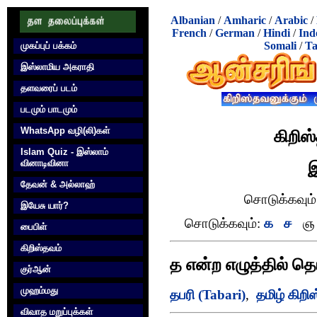
Albanian
/
Amharic
/
Arabic
/
French
/
German
/
Hindi
/
Ind
Somali
/
Ta
முகப்புப் பக்கம்
இஸ்லாமிய அகராதி
தளவரைப் படம்
படமும் பாடமும்
WhatsApp வழி(லி)கள்
கிறிஸ
Islam Quiz - இஸ்லாம்
வினாடிவினா
இ
தேவன் & அல்லாஹ்
சொடுக்கவும்
இயேசு யார்?
சொடுக்கவும்:
க
ச
ஞ
பைபிள்
கிறிஸ்தவம்
த என்ற எழுத்தில் த
குர்‍ஆன்
முஹம்மது
தபரி (Tabari)
,
தமிழ் கிறி
விவாத மறுப்புக்கள்