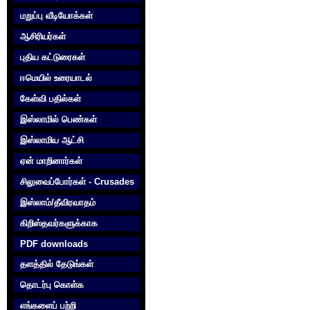
மறுப்பு வீடியோக்கள்
ஆசிரியர்கள்
புதிய கட்டுரைகள்
ஈமெயில் உரையாடல்
கேள்வி பதில்கள்
இஸ்லாமில் பெண்கள்
இஸ்லாமிய ஆட்சி
ஏன் மாறினார்கள்
சிலுவைப்போர்கள் - Crusades
இஸ்லாம்/தீவிரவாதம்
கிறிஸ்தவர்களுக்காக‌
PDF downloads
தளத்தில் தேடுங்கள்
தொடர்பு கொள்க‌
எங்களைப் பற்றி