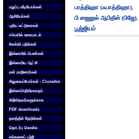
பாத்திஹா (ஃபாத்திஹா)
,
மறுப்பு வீடியோக்கள்
ஆசிரியர்கள்
பி ஜைனுல் ஆபிதீன் (பிஜே)
புதிய கட்டுரைகள்
பூஜ்ஜியம்
ஈமெயில் உரையாடல்
கேள்வி பதில்கள்
இஸ்லாமில் பெண்கள்
இஸ்லாமிய ஆட்சி
ஏன் மாறினார்கள்
சிலுவைப்போர்கள் - Crusades
இஸ்லாம்/தீவிரவாதம்
கிறிஸ்தவர்களுக்காக‌
PDF downloads
தளத்தில் தேடுங்கள்
தொடர்பு கொள்க‌
எங்களைப் பற்றி