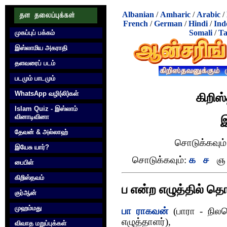
Albanian
/
Amharic
/
Arabic
/
French
/
German
/
Hindi
/
Ind
Somali
/
Ta
முகப்புப் பக்கம்
இஸ்லாமிய அகராதி
தளவரைப் படம்
படமும் பாடமும்
WhatsApp வழி(லி)கள்
கிறிஸ
Islam Quiz - இஸ்லாம்
வினாடிவினா
இ
தேவன் & அல்லாஹ்
சொடுக்கவும்
இயேசு யார்?
சொடுக்கவும்:
க
ச
ஞ
பைபிள்
கிறிஸ்தவம்
ப என்ற எழுத்தில் தொ
குர்‍ஆன்
முஹம்மது
பா ராகவன்
(பாரா - நிலமெ
எழுத்தாளர்),
விவாத மறுப்புக்கள்